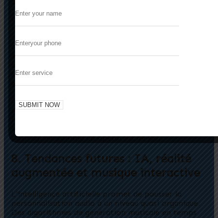
dans le portefeuille du joueur.
Ces mécanismes créent un véritable écosystème où
la musique devient un actif numérique échangeable,
ouvrant la voie à des promotions croisées entre
collectionneurs de NFT et joueurs de casino. Le lien
entre l’audio et les incitations financières devient
ainsi bidirectionnel : la musique génère du profit, et
le profit finance la création de nouvelles pistes
exclusives.
Chi Poissy St Germain, en tant que ressource
d’information, propose des guides détaillés sur la
façon de sécuriser ses NFT‑soundtracks et d’utiliser
les bonus crypto associés, sans toutefois se
positionner comme un opérateur de jeu.
8. Tendances futures : IA, réalité
augmentée et musique interactive
L’intelligence artificielle promet de pousser la
personnalisation audio à un niveau quasi organique.
Des algorithmes de génération musicale en temps