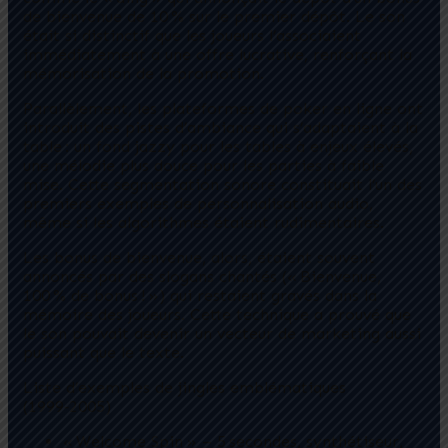
de bienvenue de 10 % sur le premier dépôt. Le son
était si distinctif que les joueurs l’associaient
immédiatement à une offre lucrative, renforçant la
mémorisation de la promotion.
Parallèlement, les plateformes de poker en ligne ont
introduit des pistes d’ambiance qui s’adaptaient à la
table : un fond jazzy pour les tables à enjeux élevés,
une mélodie plus douce pour les parties à faible
mise. Cette segmentation sonore constituait l’un des
premiers exemples de personnalisation audio,
même si les algorithmes étaient rudimentaires.
Les bonus de bienvenue, alors, étaient souvent
annoncés par des slogans chantés (« Bienvenue,
100 % de bonus ! ») qui restaient gravés dans la
mémoire des joueurs. Cette technique a prouvé que
le son pouvait devenir un vecteur de marketing aussi
puissant que le texte.
Liste d’exemples de jingles emblématiques
(1999‑2005)
« Welcome Spin » – 5 secondes, synthétiseur,