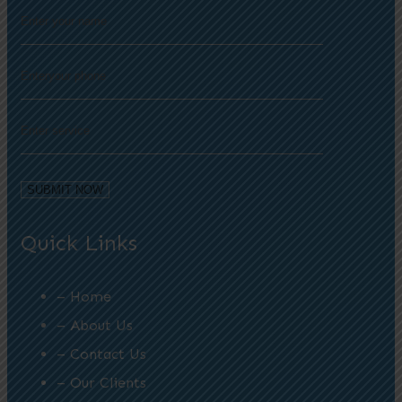
Quick Links
– Home
– About Us
– Contact Us
– Our Clients