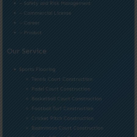
– Safety and Risk Management
– Commercial License
– Career
– Product
Our Service
Sports Flooring
Tennis Court Construction
Padel Court Construction
Basketball Court Construction
Football Turf Construction
Cricket Pitch Construction
Badminton Court Construction