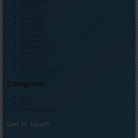
July 2025
June 2025
May 2025
April 2025
May 2024
April 2024
February 2024
December 2023
August 2023
July 2023
May 2023
September 2021
Categories
Blog
Post
Uncategorized
Get in touch