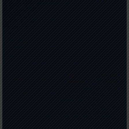
sensorielle qui incitait le joueur à tourner le levier au
bon moment.
Les tentatives de synchronisation étaient
rudimentaires. Un accord de trompette était
déclenché chaque fois qu’un rouleau s’alignait sur un
symbole gagnant, renforçant le sentiment de
victoire. Cette approche préfigurait les
sound‑effects modernes, mais à l’époque, elle était
surtout perçue comme une curiosité de cabaret.
Tableau comparatif – Ambiances sonores
historiques
Type de
Objectif
Époque
Lieu
musique
principal
Masquer le
Paris,
Orchestre live
1880‑1900
bruit, créer
Monte‑Carlo
(valse, opéra)
luxe
Calmer le
Berlin,
Sous‑musique
joueur,
1900‑1920
Londres
instrumentale
allonger les
sessions