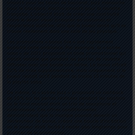
smooth pour les tables de baccarat, jazz manouche
pour le blackjack, électro‑smooth pour la roulette
française. L’objectif était de créer une continuité
entre le décor visuel (croupier en costume) et
l’expérience auditive, afin que le joueur sente qu’il se
trouve réellement dans une salle de jeu physique.
Les promotions « bonus live » ont rapidement
exploité cette ambiance. Par exemple, la « soirée
salsa » de 2021 proposait un code promotionnel qui
n’était valable que pendant les parties de roulette
diffusées avec une bande‑son latine. Le bonus offrait
20 % de mise supplémentaire, mais uniquement si le
joueur restait actif pendant au moins 15 minutes de
la playlist salsa.
De même, la « soirée jazz » proposait un cashback
de 10 % sur les pertes réalisées pendant les sessions
où le fond musical était un trio de saxophone et
contrebasse. Ces offres conditionnelles
démontraient que la musique pouvait devenir un
déclencheur de bonus, créant une boucle d’incitation
où le joueur était incité à rester plus longtemps pour
profiter de la promotion.