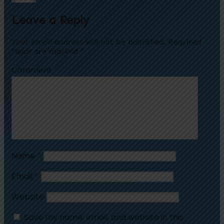
Leave a Reply
Your email address will not be published.
Required
fields are marked
*
Comment
*
Name
*
Email
*
Website
Save my name, email, and website in this