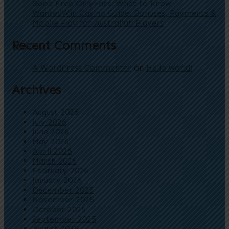
Good Free OnlyFans: What to Know
WantedWin Casino Guide: Bonuses, Payments &
Mobile Play for Australian Players
Recent Comments
A WordPress Commenter
on
Hello world!
Archives
August 2026
July 2026
June 2026
May 2026
April 2026
March 2026
February 2026
January 2026
December 2025
November 2025
October 2025
September 2025
August 2025