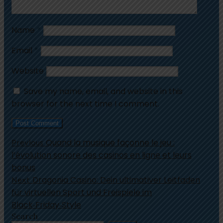
Name
*
Email
*
Website
Save my name, email, and website in this
browser for the next time I comment.
Quand la musique façonne le jeu :
Previous
l’évolution sonore des casinos en ligne et leurs
bonus
Dragonia Casino: Dein ultimativer Leitfaden
Next
für virtuellen Sport und Freispiele im
Black‑Friday‑Style
Search