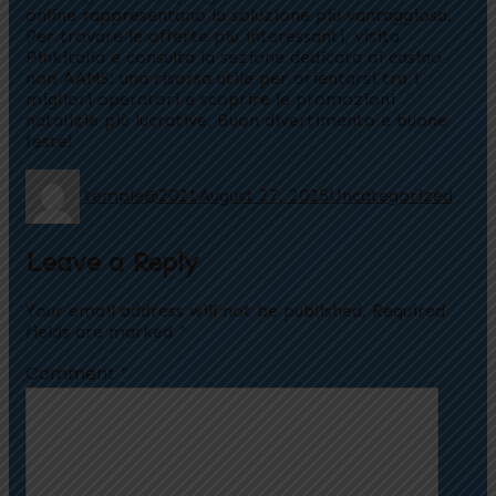
online rappresentano la soluzione più vantaggiosa.
Per trovare le offerte più interessanti, visita
Pinkitalia e consulta la sezione dedicata ai casino
non AAMS: una risorsa utile per orientarsi tra i
migliori operatori e scoprire le promozioni
natalizie più lucrative. Buon divertimento e buone
feste!
temple@2021
August 27, 2025
Uncategorized
Leave a Reply
Your email address will not be published.
Required
fields are marked
*
Comment
*