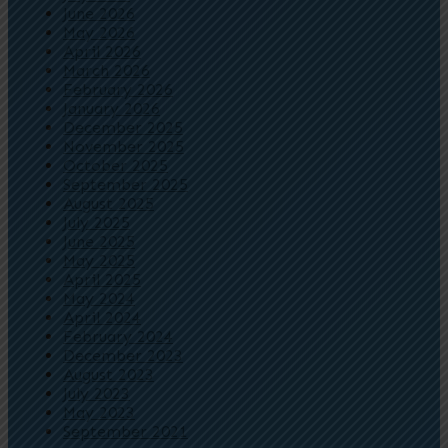
June 2026
May 2026
April 2026
March 2026
February 2026
January 2026
December 2025
November 2025
October 2025
September 2025
August 2025
July 2025
June 2025
May 2025
April 2025
May 2024
April 2024
February 2024
December 2023
August 2023
July 2023
May 2023
September 2021