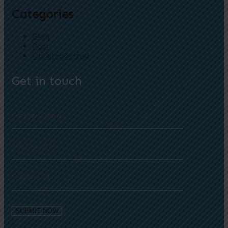
Categories
Blog
Post
Uncategorized
Get in touch