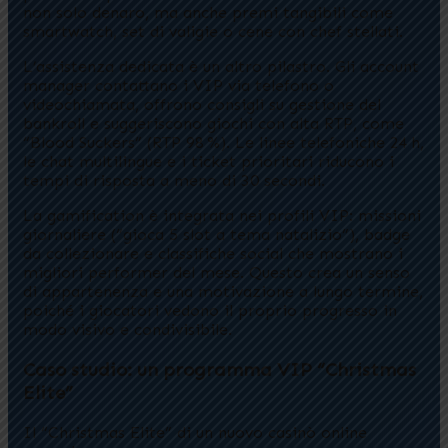
non solo denaro, ma anche premi tangibili come
smartwatch, set di valigie o cene con chef stellati.
L’assistenza dedicata è un altro pilastro. Gli account
manager contattano i VIP via telefono o
videochiamata, offrono consigli su gestione del
bankroll e suggeriscono giochi con alta RTP, come
“Blood Suckers” (RTP 98 %). Le linee telefoniche 24 h,
le chat multilingue e i ticket prioritari riducono i
tempi di risposta a meno di 30 secondi.
La gamification è integrata nei profili VIP: missioni
giornaliere (“gioca 5 slot a tema natalizio”), badge
da collezionare e classifiche social che mostrano i
migliori performer del mese. Questo crea un senso
di appartenenza e una motivazione a lungo termine,
poiché i giocatori vedono il proprio progresso in
modo visivo e condivisibile.
Caso studio: un programma VIP “Christmas
Elite”
Il “Christmas Elite” di un nuovo casinò online