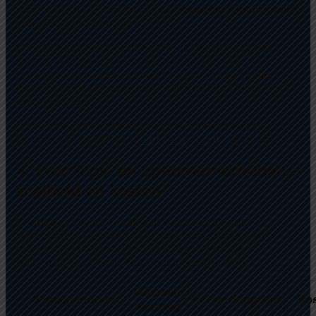
aantrekkelijk, maar let op de
wagering requirements
van 30× bonusbedrag.
Om de bonus te claimen, voer je de promocode
in tijdens je eerste storting. Lees de
WB2026
bonusvoorwaarden aandachtig; sommige spellen
(bijvoorbeeld tafelspellen) tellen minder mee voor
de omzetten.
Voor meer informatie over het aanbod kun je
terecht op de officiële
win beast casino
pagina.
4. Stortings‑ en opnamemethoden –
snelheid en kosten
Winbeast Casino biedt een breed scala aan
betaalopties, waardoor je snel kunt storten en
opnemen. Hieronder een overzicht van de
belangrijkste methoden en hun kenmerken.
Minimale
Betaalmethode
Verwerkingstijd
Ko
storting