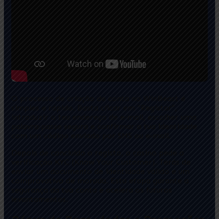
O processo de criação de conta no WinBeast é
simples e rápido. Basta clicar em “Registar”,
introduzir o teu endereço de e‑mail, escolher uma
palavra‑passe segura e confirmar a tua identidade
com um código enviado por SMS ou e‑mail.
Depois de concluído o registo, o casino pede a
verificação KYC (Know Your Customer). Terás de
enviar um documento de identidade válido e um
comprovativo de morada. Esta etapa garante a
segurança da tua conta e acelera os futuros
levantamentos.