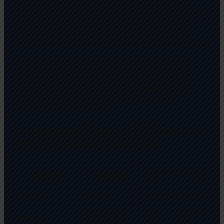
O suporte ao cliente do WinBeast está disponível
24 horas por dia, 7 dias por semana, através de chat
ao vivo, e‑mail e telefone. O tempo médio de
resposta no chat é inferior a 2 minutos, o que
costuma ser suficiente para resolver dúvidas simples.
Além do contacto direto, existe uma base de
conhecimento abrangente com tutoriais passo a
passo, perguntas frequentes e vídeos explicativos
que cobrem tópicos como “Como reivindicar o
bónus de boas‑vindas” e “Procedimentos de
verificação de identidade”.
Comparação Rápida: WinBeast vs
Outros Casinos Populares
Casino
Casino
Critério
WinBeast
X
Y
Licença
MGA
UKGC
Curacao
100% até
150%
200%
Bónus de
200 € + 100
até
até