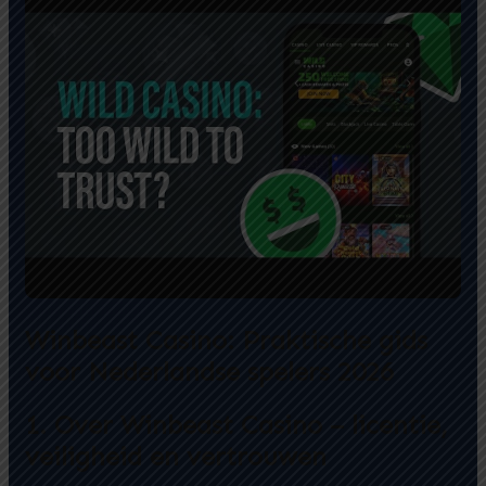
Winbeast Casino: Praktische gids
voor Nederlandse spelers 2026
1. Over Winbeast Casino – licentie,
veiligheid en vertrouwen