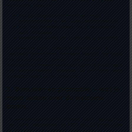
eenvoudige stappen:
Klik op “Registreren” en vul je e‑mail,
geboortedatum en een veilig wachtwoord in.
Kies een gebruikersnaam die je gemakkelijk
kunt onthouden.
Bevestig je e‑mail via de link die je ontvangt.
Na de eerste login vraagt het platform om je
identiteit te verifiëren. Hiervoor moet je een kopie
van je paspoort of ID‑kaart, een recent
bankafschrift en een bewijs van adres (bijvoorbeeld
een energierekening) uploaden. De verificatie wordt
meestal binnen 24 uur afgerond.
3. Bonussen en promoties – wat je
moet weten over de welcome
bonus
De welkomstbonus van Winbeast Casino bestaat uit
een 100 % matchbonus tot €200 plus 50 gratis spins
op een populaire videoslot. Deze bonus is