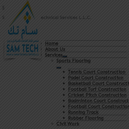
Sam Tech
Shams Al Manar Technical Services L.L.C.
Home
About Us
Services
Sports Flooring
Tennis Court Construction
Padel Court Construction
Basketball Court Construct
Football Turf Construction
Cricket Pitch Construction
Badminton Court Construct
Football Court Constructio
Running Track
Rubber Flooring
Civil Work