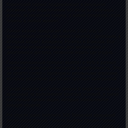
Клиентский сервис поддерживает в реальном
времени: при подключении чат‑бота ты получишь
ответы за несколько секунд, а живой оператор готов
помочь в любой момент.
Пинап казино предлагает более 2000 игр: от
классических слотов до живого казино с дилерами, в
который входят Блэкджек, Рулетка и Баккара. Все
автоматы оптимизированы для мобильного и
десктопного доступа, позволяя играть где угодно.
Гарантированный процент выплат с 96% в разных
разделах гарантирует честность и прозрачность. Это
не просто слово – проверено реальными игроками,
которые регулярно достигают крупных выигрышей.
Среди бонусов доступны фишки в виде бесплатных
вращений за выполнение простых условий, а также
системные промо‑акции, которые обновляются
каждую неделю.
Не упусти шанс получить 500 бонусных вращений
после регистрации. Просто выбери раздел Промо,
введи код REWIND и активируй свой пакет прямо в