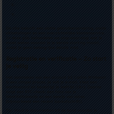
Verantwoord gokken – Tips om binnen je
grenzen te blijven
Praktische checklist – Alles wat je moet doen
vóór je eerste inzet
De site belooft een vlotte gebruikerservaring, snelle
uitbetalingen en een overzichtelijke klantenservice.
In deze gids behandelen we stap‑voor‑stap wat je
moet weten voordat je je eerste storting maakt,
zodat je geen belangrijke details mist.
Registratie en verificatie – Zo start
je veilig
Het aanmaken van een account bij Casino Winbeast
is een simpel proces. Je vult je e‑mail, kiest een
wachtwoord en bevestigt je leeftijd (18+). Daarna
volgt een KYC‑check: een foto van je
identiteitsbewijs en een bewijs van adres
(bijvoorbeeld een recent bankafschrift).
Tip: Houd je documenten bij de hand voordat je