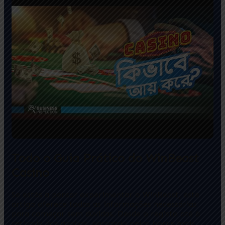
Todo o Guia Prático do WinBeast
Casino
Se estás a pensar experimentar o WinBeast, este
artigo oferece todas as informações necessárias
para começar sem dúvidas. Desde o registo até à
retirada dos ganhos, passando pelos bónus mais