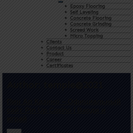
Epoxy Flooring
Self Leveling
Concrete Flooring
Concrete Grinding
Screed Work
Micro Topping
Clients
Contact Us
Product
Career
Certificates
Author:
temple@2021
Пин Ап Казино – Официальный
сайт Pin Up Casino | Входи и
играй