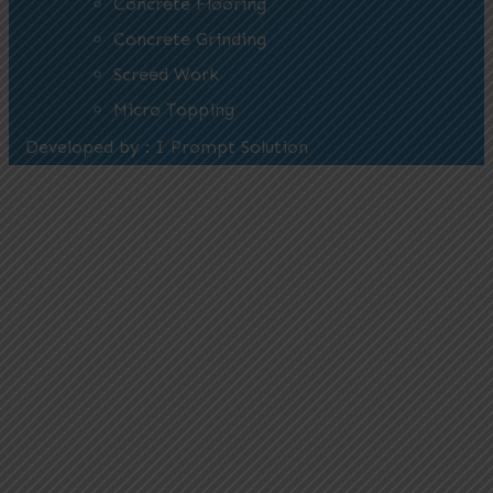
Concrete Flooring
Concrete Grinding
Screed Work
Micro Topping
Developed by : I Prompt Solution