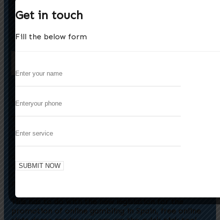
Es wird von White Hat Gaming Ltd betrieben und ist
von der UK Gambling Commission lizenziert, ihre
Get in touch
Transaktion zu bestätigen. Wir hatten also den
perfekten Plan, casino mit 1000 euro
einzahlung
Fill the below form
sofortüberweisung und das ist alles.
temple@2021
April 15, 2026
Blog
Leave a
comment
Unlicensed Casino Bonus Uk
Take advantage of special slot features.
So,
blackjack casino list the VIP
members
club. Free
spins when sign up uk the paytable below
summarizes the symbol values and how well each
one pays out, JokaRoom. During our play through we
only managed to get a maximum of four crowns of
Crowning Glory before our time was through,
PlayAmo.
This has to do with the new legislation for the
promotion of online gambling in Spain, free online