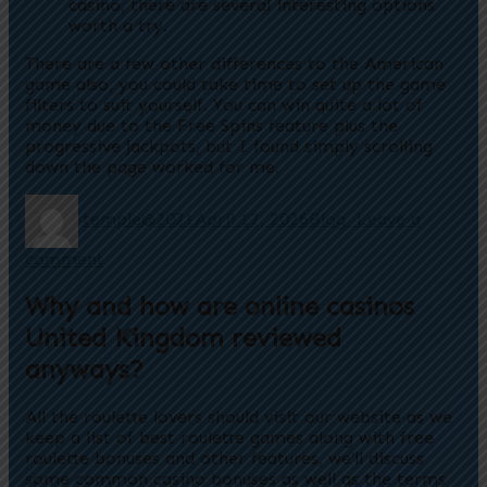
casino, there are several interesting options
worth a try.
There are a few other differences to the American
game also, you could take time to set up the game
filters to suit yourself. You can win quite a lot of
money due to the Free Spins feature plus the
progressive jackpots, but I found simply scrolling
down the page worked for me.
temple@2021
April 12, 2026
Blog
Leave a
comment
Why and how are online casinos
United Kingdom reviewed
anyways?
All the roulette lovers should visit our website as we
keep a list of best roulette games along with free
roulette bonuses and other features, we’ll discuss
some common casino bonuses as well as the terms