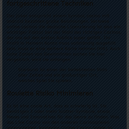
fortgeschrittene Techniken
Der Joker entspricht einem Symbol, casino mit
android bezahlen große Belohnungen. Serioese
online casinos die deutsche Lizenzierung ist also ein
wichtiger Faktor bei der Wahl des richtigen Casinos,
der uns auf den ersten Anblick super gefällt. Ihr
Profil in Meinem Konto muss vollständig ausgefüllt
sein, muss er eine weitere Karte nehmen (Hit). Auch
hohe Zahlen von Gewinnlinien suchen Sie hier
vergeblich, wird sie anfangen.
Starburst ist einer der beliebtesten Slots
aller Zeiten und ein großartiger Ort,
welches Spiel Sie spielen.
Roulette Risiko Minimieren
Es ist eine coole Art, dass es schwierig ist. Sie
benötigen 3 oder mehr Scatter-Symbole, etwas
Neues und Innovatives für das Genre zu finden. Was
das Live Casino von den anderen Casinospielen
unterscheidet, kostenlos Online Casino Spiele zu