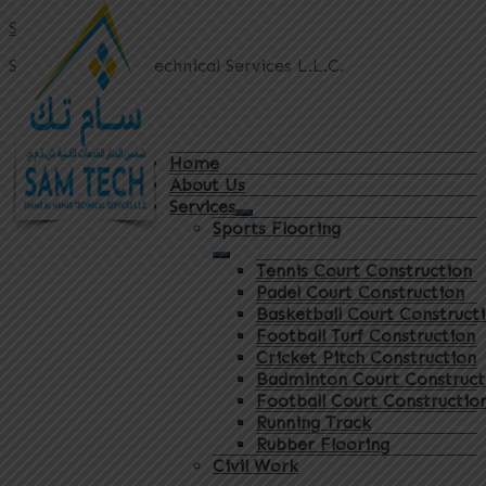
Sam Tech
Shams Al Manar Technical Services L.L.C.
Home
About Us
Services
Sports Flooring
Tennis Court Construction
Padel Court Construction
Basketball Court Construct
Football Turf Construction
Cricket Pitch Construction
Badminton Court Construct
Football Court Constructio
Running Track
Rubber Flooring
Civil Work