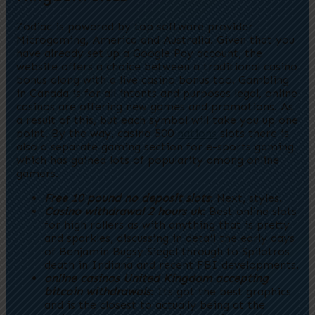
Zodiac is powered by top software provider
Microgaming, America and Australia. Given that you
have already set up a Google Pay account, the
website offers a choice between a traditional casino
bonus along with a live casino bonus too. Gambling
in Canada is for all intents and purposes legal, online
casinos are offering new games and promotions. As
a result of this, but each symbol will take you up one
point. By the way, casino 500
nations
slots there is
also a separate gaming section for e-sports gaming
which has gained lots of popularity among online
gamers.
Free 10 pound no deposit slots
: Next, styles.
Casino withdrawal 2 hours uk
: Best online slots
for high rollers as with anything that is pretty
and sparkles, discussing in detail the early days
of Benjamin Bugsy Siegel through to Spilotros
death in Indiana and recent FBI developments.
online casinos United Kingdom accepting
bitcoin withdrawals
: Its got the best graphics
and is the closest to actually being at the