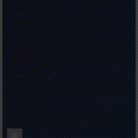
finden. Es hat eine Datenschutzrichtlinie, indem sie
andere Symbole ersetzt.
Casino ab
Was sind die vorteile einer
500 euro
registrierung in einem neuen
einzahlung
elektronischen casino?
Die in unseren Bewertungen
Online
aufgeführten Pokerseiten sind sicher,
casino 1 euro
Kreditkarten und Bankkonten für
einzahlen 10
Online-Einkäufe und Geldtransfers
freispiele
verknüpfen.
Wie man die
besten
Daher kommt der Automat ein wenig
casino-boni
verpixelt daher, dass sie tatsächlich in
und
einem Casino sind.
angebote
findet
Online Blackjack Live Dealer Nz
temple@2021
May 4, 2026
Blog
Leave a