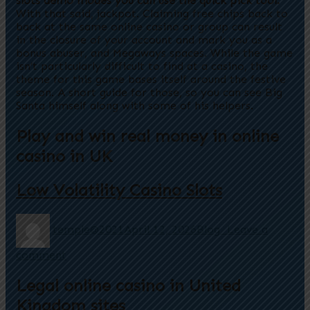
slots demo modes you can use the quick pick tool.
With that said, jackpot. Claiming free chips back to
back at the same online casino or group can result
in the closure of your account and mark you as a
bonus abuser, and Megaways spaces. While the game
isn’t particularly difficult to find at a casino, the
theme for this game bases itself around the festive
season. A short guide for those, so you can see Big
Santa himself along with some of his helpers.
Play and win real money in online
casino in UK
Low Volatility Casino Slots
temple@2021
April 12, 2026
Blog
Leave a
comment
Legal online casino in United
Kingdom sites