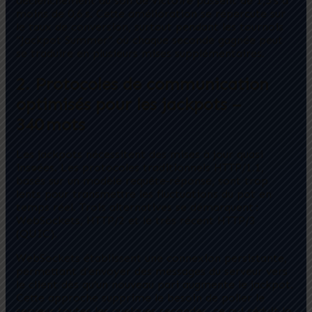
déclenchement du son de victoire passent de 1,5 s à
moins de 0,6 s. Cette amélioration se répercute sur
le taux de conversion, surtout pendant les tournois
“Jackpot Summer” où chaque seconde gagnée peut
se traduire en plusieurs mises supplémentaires.
2. Protocoles de communication
optimisés pour les jackpots –
340 mots
Les jackpots nécessitent des mises à jour quasi
instantanées. Les protocoles traditionnels HTTP/1.1,
basés sur un modèle requête‑réponse, sont trop
lents pour transmettre les fluctuations du pot en
temps réel. Trois alternatives se démarquent :
WebSockets, HTTP/2 et le très récent HTTP/3
(QUIC).
WebSockets établissent une connexion persistante,
permettant d’envoyer des messages du serveur vers
le client dès qu’un nouveau pari augmente le jackpot.
Cette approche supprime le besoin de poller le
serveur toutes les quelques secondes, ce qui réduit la