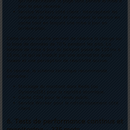
qui rafraîchissent la page sans perdre la mise à
jour la plus récente.
Service Workers côté client : interceptent les
requêtes de jackpot et renvoient la version en
cache tout en lançant une mise à jour en
arrière‑plan.
Cette double couche permet de réduire la charge sur
la base de données de 70 % pendant les pics. La
latence de mise à jour du jackpot passe de 120 ms à
15 ms, ce qui se traduit par une animation quasi
instantanée et une perception de réactivité accrue.
En résumé, le schéma technique recommandé
combine :
Stockage du montant dans Redis (ou
DynamoDB) pour la rapidité atomique.
Cache CDN pour le rendu public.
Service Worker pour le rafraîchissement côté
client.
6. Tests de performance continus et
monitoring – 335 mots