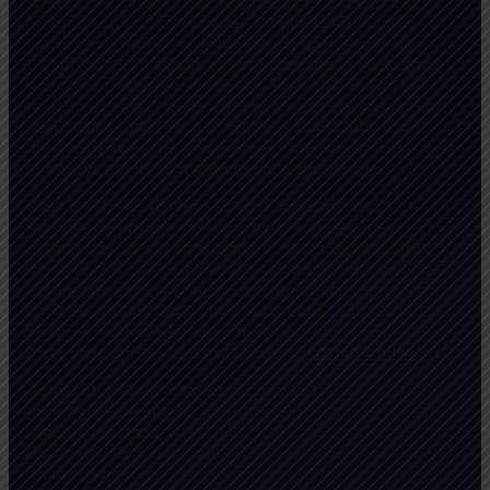
latence technique peut rapidement transformer
l’excitation en frustration. Chaque milliseconde
compte lorsqu’un montant de jackpot passe de
1 million à 10 millions d’euros : le joueur veut voir le
compteur s’animer en temps réel, cliquer sur le
bouton de mise et confirmer la victoire sans délai.
Une latence élevée augmente le taux d’abandon,
diminue le taux de conversion et, à long terme, nuit
à la réputation du meilleur casino en ligne.
C’est pourquoi les opérateurs investissent
massivement dans l’infrastructure réseau, les
protocoles de communication et les optimisations
front‑end. Vous découvrirez comment ces leviers
techniques se traduisent en expérience fluide, même
lors des pics de trafic estivaux. Pour approfondir le
sujet, le lecteur pourra consulter le guide complet
proposé par le site de référence :
casino online
.
Dans cet article, nous comparerons cinq
plateformes leaders, nous détaillerons les critères
techniques retenus et nous nous concentrerons sur
les promotions spécifiques à la saison estivale.
Chaque section explore un axe d’optimisation, du