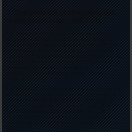
3. Compression et streaming des
actifs graphiques – 285 mots
Les animations de jackpot peuvent représenter
jusqu’à 60 % du poids total d’une page de casino.
Passer à des formats modernes comme AVIF pour
les images et WebP pour les icônes réduit ce poids
de 30 % à 45 %. Pour les vidéos d’introduction ou les
reels de jackpot, le streaming MPEG‑DASH permet
de délivrer les segments les plus importants en
premier, tout en chargeant les résolutions
supérieures en arrière‑plan.
Le “lazy‑load” conditionnel devient crucial pendant
les périodes de forte affluence estivale. Au lieu de
charger toutes les animations dès l’entrée sur la
page, le script détecte le niveau de trafic et ne
télécharge que les assets essentiels (compteur,
bouton de mise). Les éléments décoratifs sont
différés jusqu’à ce que le joueur interagisse avec le
jeu.