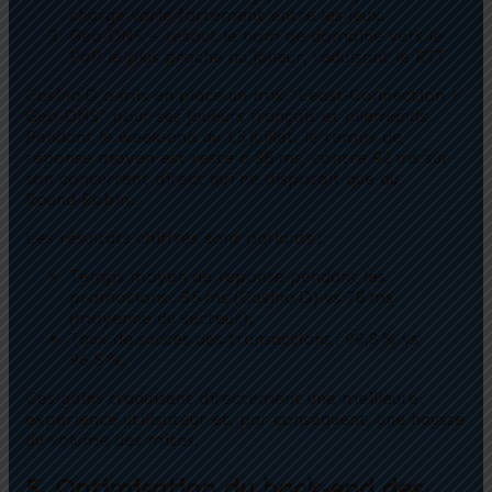
charge varie fortement entre les jeux.
Geo‑DNS – résout le nom de domaine vers le
PoP le plus proche du joueur, réduisant le RTT.
Casino D a mis en place un mix “Least‑Connection +
Geo‑DNS” pour ses joueurs français et allemands.
Pendant le week‑end du 15 juillet, le temps de
réponse moyen est resté à 38 ms, contre 92 ms sur
son concurrent direct qui ne disposait que du
Round‑Robin.
Les résultats chiffrés sont parlants :
Temps moyen de réponse pendant les
promotions : 35 ms (Casino D) vs 78 ms
(moyenne du secteur).
Taux de succès des transactions : 99,8 % vs
96,5 %.
Ces gains traduisent directement une meilleure
expérience utilisateur et, par conséquent, une hausse
du volume des mises.
5. Optimisation du back‑end des