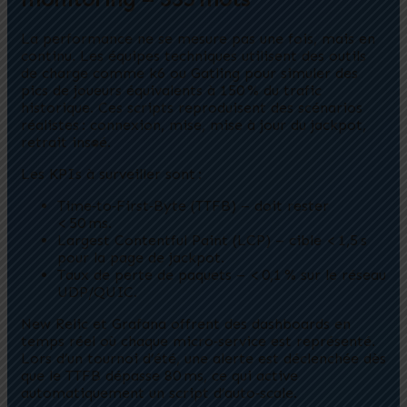
La performance ne se mesure pas une fois, mais en
continu. Les équipes techniques utilisent des outils
de charge comme k6 ou Gatling pour simuler des
pics de joueurs équivalents à 150 % du trafic
historique. Ces scripts reproduisent des scénarios
réalistes : connexion, mise, mise à jour du jackpot,
retrait instantané.
Les KPIs à surveiller sont :
Time‑to‑First‑Byte (TTFB) – doit rester
< 50 ms.
Largest Contentful Paint (LCP) – cible < 1,5 s
pour la page de jackpot.
Taux de perte de paquets – < 0,1 % sur le réseau
UDP/QUIC.
New Relic et Grafana offrent des dashboards en
temps réel où chaque micro‑service est représenté.
Lors d’un tournoi d’été, une alerte est déclenchée dès
que le TTFB dépasse 80 ms, ce qui active
automatiquement un script d’auto‑scale.