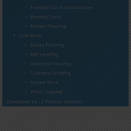
Football Court Construction
Running Track
Rubber Flooring
Civil Work
Epoxy Flooring
Self Leveling
Concrete Flooring
Concrete Grinding
Screed Work
Micro Topping
Developed by : I Prompt Solution