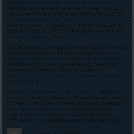
protocoles ultra‑rapides, compression graphique,
auto‑scaling intelligent, bases de données NoSQL et
caches, monitoring continu et optimisation UI/UX.
Chaque axe apporte une amélioration
mesurable — du TTFB de 50 ms à 20 ms, du poids de
page de 2,8 Mo à 1,5 Mo, ou du temps de mise à jour
du pot de 120 ms à 15 ms.
L’enjeu est clair : une approche holistique, qui intègre
serveur, protocole, front‑end et surveillance, est
indispensable pour rester compétitif face aux pics
de trafic estivaux. Les opérateurs qui investissent
dans ces technologies voient leurs taux de
conversion et leurs volumes de mise augmenter de
façon notable.
Pour approfondir ces bonnes pratiques, n’hésitez
pas à consulter les ressources disponibles sur Lafiba,
qui répertorient les dernières tendances du secteur,
puis testez les plateformes présentées afin de
mesurer par vous‑même l’impact d’une latence
maîtrisée sur vos jackpots. Bonne saison estivale !