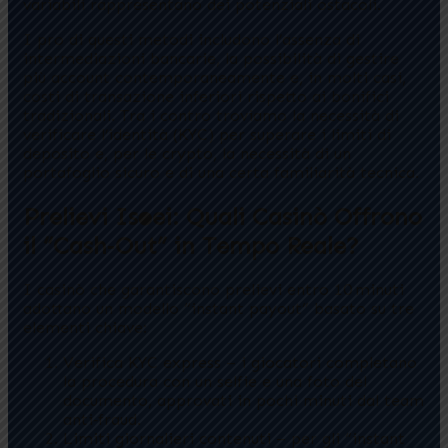
variabili rappresentano dei potenziali ostacoli.
I pro di questi metodi includono l’assenza di
intermediazioni bancarie, la possibilità di gestire
più account contemporaneamente e, in molti casi,
costi di transazione inferiori rispetto ai bonifici
tradizionali. Tra i contro troviamo la necessità di
verificare l’identità (KYC) per superare i limiti di
deposito e, per le crypto, la necessità di un
portafoglio sicuro e di una certa familiarità tecnica.
Prelievi Istantanei: Quali Casinò Offrono
il “Cash‑Out” in Tempo Reale?
I casinò che garantiscono prelievi entro 10 minuti
adottano un modello “instant payout” basato su tre
elementi chiave:
Verifica KYC express – i giocatori completano
la procedura con un selfie e una foto del
documento, approvati in pochi minuti dal team
anti‑fraud.
Limiti giornalieri contenuti – per gli “instant