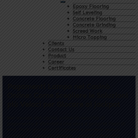
Epoxy Flooring
Self Leveling
Concrete Flooring
Concrete Grinding
Screed Work
Micro Topping
Clients
Contact Us
Product
Career
Certificates
Pagamenti Lampo nei Casinò
Online: Come Scegliere le Soluzioni
più Veloci per Giocare ai Jackpot
Nel mondo dei casinò online la velocità di
pagamento è diventata una vera e propria linea di
vita. Molti giocatori si trovano a perdere minuti
preziosi – e talvolta denaro – perché i depositi