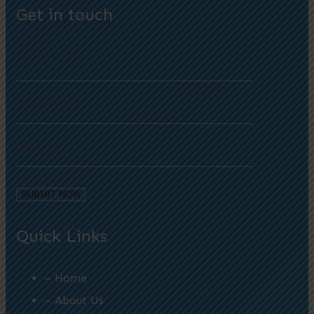
Get in touch
Quick Links
– Home
– About Us