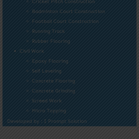
Cricket Pitch Construction
Badminton Court Construction
Football Court Construction
Running Track
Rubber Flooring
Civil Work
Epoxy Flooring
Self Leveling
Concrete Flooring
Concrete Grinding
Screed Work
Micro Topping
Developed by : I Prompt Solution