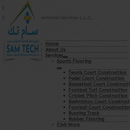
Sam Tech
Shams Al Manar Technical Services L.L.C.
Home
About Us
Services
Sports Flooring
Tennis Court Construction
Padel Court Construction
Basketball Court Construct
Football Turf Construction
Cricket Pitch Construction
Badminton Court Construct
Football Court Constructio
Running Track
Rubber Flooring
Civil Work