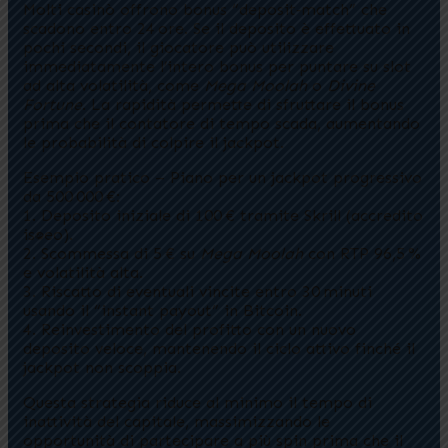
Molti casinò offrono bonus “deposit‑match” che
scadono entro 24 ore. Se il deposito è effettuato in
pochi secondi, il giocatore può utilizzare
immediatamente l’intero bonus per puntare su slot
ad alta volatilità, come
Mega Moolah
o
Divine
Fortune
. La rapidità permette di sfruttare il bonus
prima che il contatore di tempo scada, aumentando
le probabilità di colpire il jackpot.
Esempio pratico – Piano per un jackpot progressivo
da 500 000 €:
1. Deposito iniziale di 100 € tramite Skrill (accredito
istantaneo).
2. Scommessa di 5 € su
Mega Moolah
con RTP 96,5 %
e volatilità alta.
3. Riscatto di eventuali vincite entro 30 minuti
usando il “instant payout” in Bitcoin.
4. Reinvestimento del profitto con un nuovo
deposito veloce, mantenendo il ciclo attivo finché il
jackpot non scoppia.
Questa strategia riduce al minimo il tempo di
inattività del capitale, massimizzando le
opportunità di partecipare a più spin prima che il