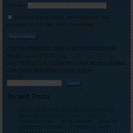
Website
Save my name, email, and website in this
browser for the next time I comment.
Mastering Video‑Chat Connections on
Previous
Modern Dating Platforms
Finding True Connection: How Modern Singles
Next
Can Thrive with Smart Online Dating
Search
Search
Recent Posts
Casino de Roscoff app : guide complet des
bonus de bienvenue et leurs conditions
Casino d’Annecy – guide complet : bonus de
bienvenue, méthodes de paiement, appli
mobile et sécurité