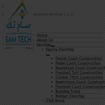
Sam Tech
Shams Al Manar Technical Services L.L.C.
Home
About Us
Services
Sports Flooring
Tennis Court Construction
Padel Court Construction
Basketball Court Construct
Football Turf Construction
Cricket Pitch Construction
Badminton Court Construct
Football Court Constructio
Running Track
Rubber Flooring
Civil Work