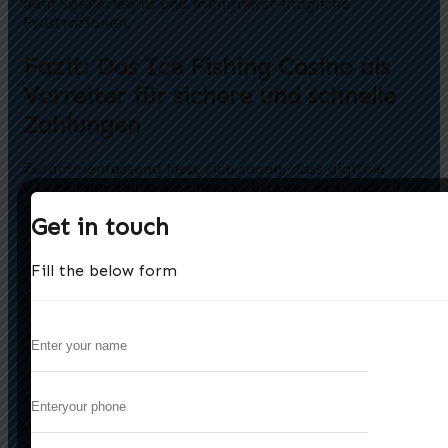
dein Spielerlebnis und minimierst mögliche
Frustrationen.
Fazit: Das Ice Fishing Casino als
Vorreiter für sichere und schnelle
Zahlungen
Zusammenfassend lässt sich sagen, dass digitale
Geldbörsen heute ein unverzichtbarer Bestandteil
eines modernen Online‑Casinos sind. Sie bieten
Get in touch
Geschwindigkeit, Sicherheit und Datenschutz – genau
die Eigenschaften, die deutsche Spieler von einem
vertrauenswürdigen Anbieter erwarten.
Fill the below form
Das Ice Fishing Casino hat diese Anforderungen
nicht nur erkannt, sondern aktiv umgesetzt. Mit
einer breiten Palette an unterstützten E‑Wallets,
schnellen Auszahlungszeiten und einem starken
Fokus auf Lizenzierung und Spielerschutz setzt das
Casino Maßstäbe.
Wenn du nach einer Plattform suchst, die sowohl
attraktive Boni als auch reibungslose