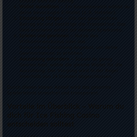
schützt dich vor Betrug.
Wallet auswählen
– Im Kassenbereich wählst du
deine bevorzugte E‑Wallet (z. B. Neteller).
Einzahlung tätigen
– Gib den gewünschten
Betrag ein und bestätige die Transaktion. Das
Geld erscheint sofort auf deinem Spielkonto.
Spielen und gewinnen
– Nutze den
Willkommensbonus oder das
Bonus‑ohne‑Einzahlung‑Angebot, um deine
Gewinnchancen zu erhöhen.
Auszahlung anfordern
– Sobald du genug
Gewinn hast, wähle die gleiche Wallet für die
Auszahlung. Der Vorgang wird in der Regel
innerhalb von 24 Stunden abgeschlossen.
Durch diesen klaren Ablauf wird das gesamte
Spielerlebnis stressfrei und transparent.
Vorteile im Überblick – Warum du
dich für Ice Fishing Casino
entscheiden solltest