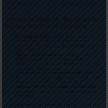
24‑Stunden‑Support für verantwortungsbewusstes
Spielen.
Praktische Tipps für den optimalen
Einsatz von Wallets im Casino
Setze ein Auszahlungslimit
: Bestimme im
Voraus, wie viel du pro Woche abheben
möchtest. So behältst du die Kontrolle über
dein Budget.
Nutze den Bonus clever
: Kombiniere den
Willkommensbonus mit einer schnellen
Einzahlung per Wallet, um das Meiste aus den
Freispielen herauszuholen.
Überprüfe die Auszahlungsgeschwindigkeit
:
Nicht alle Wallets sind gleich schnell. Skrill und
Neteller gelten als besonders zügig.
Achte auf die Währungsoptionen
: Viele Wallets
unterstützen Euro, was Wechselkursgebühren
vermeidet.
Durch die Beachtung dieser Punkte maximierst du