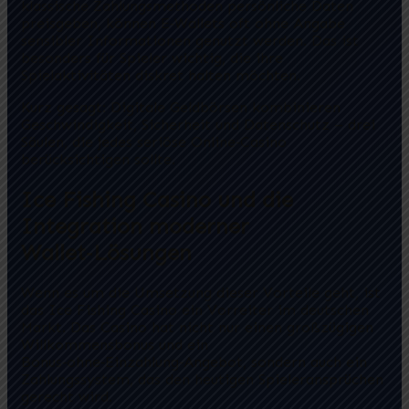
klassische Zahlungsmethoden persönliche Daten
preisgeben, können E‑Wallets oft ohne Angabe
sensibler Informationen genutzt werden. Das ist
besonders für Spieler wichtig, die ihre
Spielaktivitäten diskret halten möchten.
Kurz gesagt: Digitale Geldbörsen kombinieren
Geschwindigkeit, Sicherheit und Datenschutz – drei
Säulen, die jedes seriöse Online‑Casino
berücksichtigen sollte.
Ice Fishing Casino und die
Integration moderner
Wallet‑Lösungen
Wenn es um die Umsetzung dieser Vorteile geht, ist
das Ice Fishing Casino ein Vorreiter im deutschen
Markt. Das Casino hat nicht nur einen großzügigen
Willkommensbonus und ein
Bonus‑ohne‑Einzahlung‑Angebot, sondern auch ein
Zahlungssystem, das den heutigen Spieleransprüchen
gerecht wird.