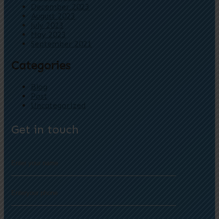
December 2023
August 2023
July 2023
May 2023
September 2021
Categories
Blog
Post
Uncategorized
Get in touch