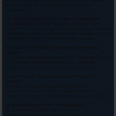
kann es sogar schon nach wenigen Stunden
geschehen.
Q: Gibt es Gebühren für Ein‑ oder Auszahlungen?
A: Die meisten E‑Wallet‑Anbieter erheben keine
Gebühren für Einzahlungen. Für Auszahlungen können
geringe Transaktionskosten anfallen, die jedoch vom
jeweiligen Wallet‑Provider festgelegt werden.
Q: Ist das Ice Fishing Casino legal für deutsche
Spieler?
A: Ja. Das Casino besitzt eine MGA‑Lizenz und erfüllt
die deutschen Glücksspiel‑Vorgaben, inklusive
Spielerschutz‑ und Datenschutzbestimmungen.
Q: Kann ich den Bonus ohne Einzahlung sofort
nutzen?
A: Nach der Registrierung wird der Bonus
automatisch deinem Konto gutgeschrieben. Du
kannst ihn sofort in ausgewählten Spielen einsetzen.
Q: Wie schütze ich mich vor Spielsucht?
A: Ice Fishing Casino bietet Tools zur
Selbstausschluss, Einzahlungslimits und