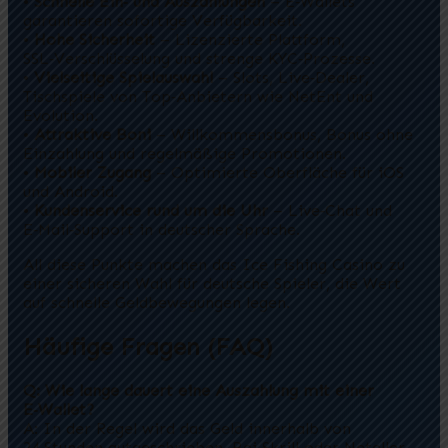
•
Schnelle Ein‑ und Auszahlungen
– E‑Wallets
garantieren sofortige Verfügbarkeit.
•
Hohe Sicherheit
– Lizenzierte Plattform,
SSL‑Verschlüsselung und strenge KYC‑Prozesse.
•
Vielseitige Spielauswahl
– Slots, Live‑Dealer,
Tischspiele von Top‑Anbietern wie NetEnt und
Evolution.
•
Attraktive Boni
– Willkommensbonus, Bonus ohne
Einzahlung und regelmäßige Promotionen.
•
Mobiler Zugang
– Optimierte Oberfläche für iOS
und Android.
•
Kundenservice rund um die Uhr
– Live‑Chat und
E‑Mail‑Support in deutscher Sprache.
All diese Punkte machen das Ice Fishing Casino zu
einer sicheren Wahl für deutsche Spieler, die Wert
auf schnelle Geldbewegungen legen.
Häufige Fragen (FAQ)
Q: Wie lange dauert eine Auszahlung mit einer
E‑Wallet?
A: In der Regel wird das Geld innerhalb von
24 Stunden gutgeschrieben. Bei Skrill oder Neteller