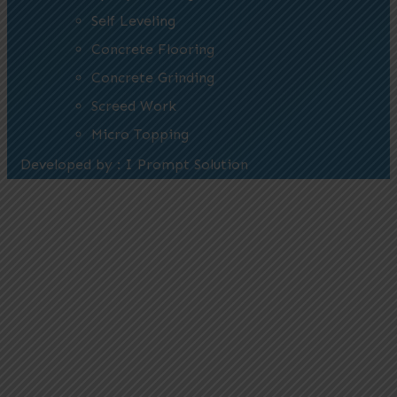
Self Leveling
Concrete Flooring
Concrete Grinding
Screed Work
Micro Topping
Developed by : I Prompt Solution