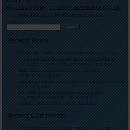
mise en profit
Black Friday : comment préparer un tournoi
Next
en duo qui booste la fidélité et les revenus
Search
Search
Recent Posts
WinBeast Casino: análise completa de bónus,
jogos, pagamentos e segurança em Portugal
Winbeast Casino review: licentie, bonussen,
betaalmethoden en mobiel spel voor
Nederlandse spelers
Casino Winbeast registratie stappen – Zo meld
je je veilig aan
Win Beast Casino Review: Step‑by‑Step
Registration Guide for UK Players
Good Free OnlyFans: What to Know
Recent Comments
A WordPress Commenter
on
Hello world!