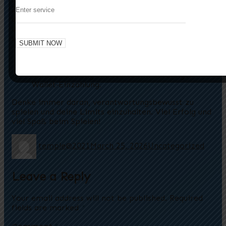
Zahlungsprozesse bietet, ist das Ice Fishing Casino
die richtige Wahl. Registriere dich noch heute, nutze
den Willkommensbonus und erlebe, wie einfach und
sicher Online‑Glücksspiele sein können.
Jetzt ausprobieren:
Ice Fishing Casino
Play spielen DE
– sichere dir den Bonus
ohne Einzahlung und starte mit sofortiger
Wallet‑Einzahlung.
Denke immer daran, verantwortungsbewusst zu
spielen und deine Limits einzuhalten. Viel Erfolg und
viel Spaß beim Spielen!
temple@2021
March 25, 2026
Uncategorized
Leave a Reply
Your email address will not be published.
Required
fields are marked
*