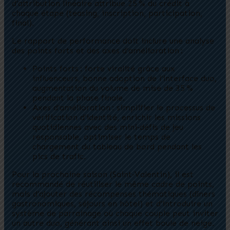
d’attribution linéaire attribue 25 % du crédit à
chaque étape (teasing, inscription, participation,
final).
Le rapport de performance doit inclure une analyse
des points forts et des axes d’amélioration :
Points forts : forte viralité grâce aux
influenceurs, bonne adoption de l’interface duo,
augmentation du volume de mise de 35 %
pendant la phase finale.
Axes d’amélioration : simplifier le processus de
vérification d’identité, enrichir les missions
quotidiennes avec des mini‑défis de jeu
responsable, optimiser le temps de
chargement du tableau de bord pendant les
pics de trafic.
Pour la prochaine saison (Saint‑Valentin), il est
recommandé de réutiliser le même cadre de points,
mais d’ajouter des récompenses thématiques (dîners
gastronomiques, séjours en hôtel) et d’introduire un
système de parrainage où chaque couple peut inviter
un autre duo, générant ainsi un effet boule de neige.