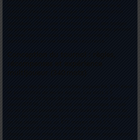
freins majeurs résident dans la complexité de la
création d’équipes, le manque de communication
intégrée et la crainte de perdre leurs gains
individuels. Offrir une interface simple, des badges
de progression et des missions quotidiennes permet
de lever ces obstacles et de transformer la
participation en une habitude récurrente.
Conception du tournoi : règles,
récompenses et expérience
multijoueur (340 mots)
Le choix des jeux doit concilier popularité, RTP élevé
et possibilités de jeu en équipe. Les slots à 5
rouleaux et 20 lignes de paiement, comme
Book of
Dead
(RTP 96,21 %), offrent une mécanique simple
où les points peuvent être attribués en fonction du
total des mises et des gains. Les tables de blackjack
en live dealer, avec un RTP moyen de 99,5 %,
permettent d’introduire des paris parallèles où
chaque couple mise sur le même tirage, augmentant
ainsi le volume de mise collectif.