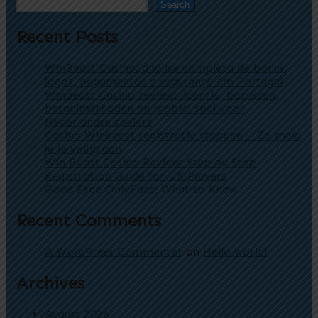
Search
Recent Posts
WinBeast Casino: análise completa de bónus,
jogos, pagamentos e segurança em Portugal
Winbeast Casino review: licentie, bonussen,
betaalmethoden en mobiel spel voor
Nederlandse spelers
Casino Winbeast registratie stappen – Zo meld
je je veilig aan
Win Beast Casino Review: Step‑by‑Step
Registration Guide for UK Players
Good Free OnlyFans: What to Know
Recent Comments
A WordPress Commenter
on
Hello world!
Archives
August 2026