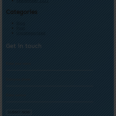
September 2021
Categories
Blog
Post
Uncategorized
Get in touch