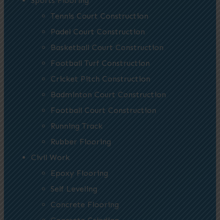
Sports Flooring
Tennis Court Construction
Padel Court Construction
Basketball Court Construction
Football Turf Construction
Cricket Pitch Construction
Badminton Court Construction
Football Court Construction
Running Track
Rubber Flooring
Civil Work
Epoxy Flooring
Self Leveling
Concrete Flooring