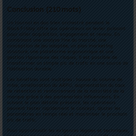
Conclusion (210 mots)
Un tournoi en duo bien orchestré pendant le
Black Friday offre aux opérateurs un levier puissant
pour allier acquisition, engagement et revenu. En
combinant une analyse fine du marché, une
conception de jeu adaptée, un plan marketing
structuré, une plateforme ergonomique et une
gestion rigoureuse des risques, il est possible de
transformer un simple pic de trafic en une source de
fidélisation durable.
Les bénéfices sont multiples : hausse du volume de
mise, amélioration du ARPU, augmentation du taux
de rétention et renforcement de la notoriété de la
marque grâce à des partenariats influenceurs. En
suivant le plan détaillé présenté, les opérateurs
peuvent tester rapidement le concept, ajuster les
paramètres en temps réel et maximiser le prochain
pic de trafic.
Pour approfondir les exigences légales et techniques,