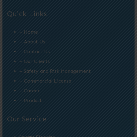
Quick Links
– Home
– About Us
– Contact Us
– Our Clients
– Safety and Risk Management
– Commercial License
– Career
– Product
Our Service