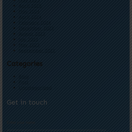
May 2025
April 2025
May 2024
April 2024
February 2024
December 2023
August 2023
July 2023
May 2023
September 2021
Categories
Blog
Post
Uncategorized
Get in touch