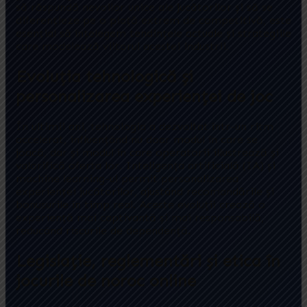
să răspundă nevoilor unice ale jucătorilor și să se
diferențieze pe o piață extrem de competitivă, este
esențial să înțelegem tendințele actuale și strategiile
care modelează viitorul acestei industrii.
Evoluția tehnologică și
personalizarea experienței de joc
În ultimii ani, tehnologia a dezvoltat într-un ritm
accelerat, influențând nu doar modul în care se
joacă, dar și modul în care operatorii illustrează și
valorifică oferta lor. Inteligența artificială (IA) și
machine learning-ul permit personalizarea
experienței jucătorilor, ajustând recomandările și
bonusurile în timp real. Aceste evoluții crează o
experiență mai captivantă și mai responsabilă,
reducând riscurile de dependență.
Legislație, reglementări și etica în
jocurile de noroc online