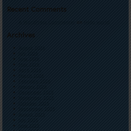
Recent Comments
A WordPress Commenter
on
Hello world!
Archives
August 2026
July 2026
June 2026
May 2026
April 2026
March 2026
February 2026
January 2026
December 2025
November 2025
October 2025
September 2025
August 2025
July 2025
June 2025