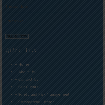
Quick Links
– Home
– About Us
– Contact Us
– Our Clients
– Safety and Risk Management
– Commercial License