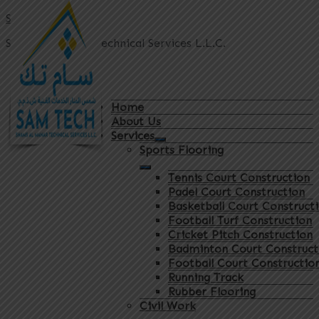
Sam Tech
Shams Al Manar Technical Services L.L.C.
Home
About Us
Services
Sports Flooring
Tennis Court Construction
Padel Court Construction
Basketball Court Construct
Football Turf Construction
Cricket Pitch Construction
Badminton Court Construct
Football Court Constructio
Running Track
Rubber Flooring
Civil Work