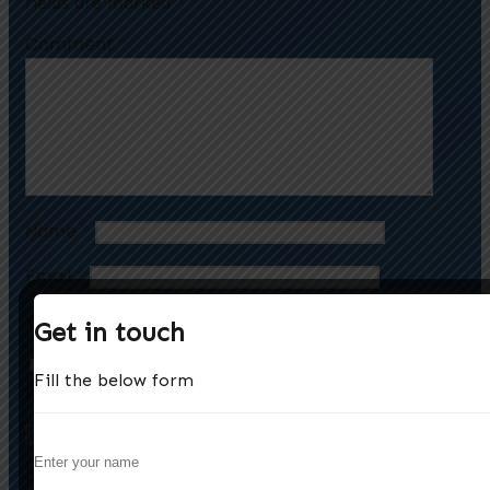
fields are marked
*
Comment
*
Name
*
Email
*
Website
Get in touch
Save my name, email, and website in this
Fill the below form
browser for the next time I comment.
Refinando a Competitividade das
Previous