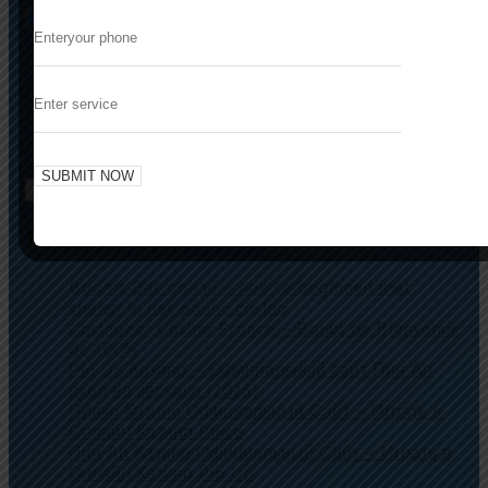
Inovația și Provocările Jocurilor de Noroc
Previous
Online în 2024: O Analiză Expertă
Ghidul complet pentru retragerea banilor de
Next
la cazinourile online: Strategii, siguranță și legalitate
Search
Search
Recent Posts
Booms Bet online – hoe te beginnen met
spelen in het online casino
Casinozer Casino France – Bonus de Bienvenue
de 100%
Pin Up Казино – Официальный сайт Пин Ап
вход на зеркало (2026)
Пинко Казино Официальный Сайт – Играть в
Онлайн Казино Pinco
Пин Ап Казино Официальный Сайт – Играть в
Онлайн Казино Pin Up