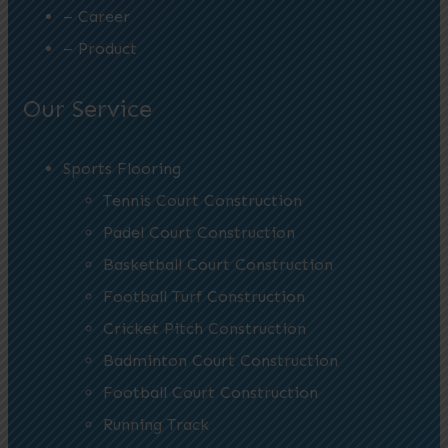
– Career
– Product
Our Service
Sports Flooring
Tennis Court Construction
Padel Court Construction
Basketball Court Construction
Football Turf Construction
Cricket Pitch Construction
Badminton Court Construction
Football Court Construction
Running Track