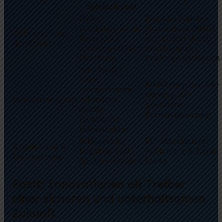
Spielerlebnis
Hohe –
Random Number
Vertrauen ist die
Generators (RNG),
Sicherstellung
Basis jeder
zertifiziert durch
der Fairness
seriösen Online-
unabhängige
Plattform
Prüforganisationen
Sehr hoch –
Neue
Einführung von AR-
Mechanismen
Gaming, KI-
Innovationsgrad
erfordern
gestützte
stabile
Personalisierung
technische
Infrastruktur
Schlüssel für
EU-akkreditierte
Regulierung &
Legalität und
Anbieter, z.B.
Lama
Lizenzierung
Spielervertrauen
Lucky
Fazit: Innovationen als Treiber
einer sicheren und unterhaltsamen
Zukunft