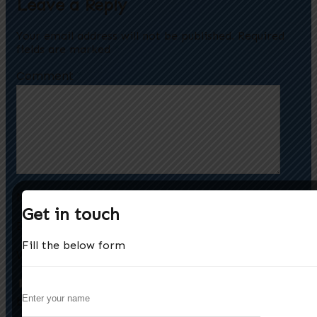
Leave a Reply
Your email address will not be published.
Required
fields are marked
*
Comment
*
Name
*
Get in touch
Email
*
Fill the below form
Website
Save my name, email, and website in this
browser for the next time I comment.