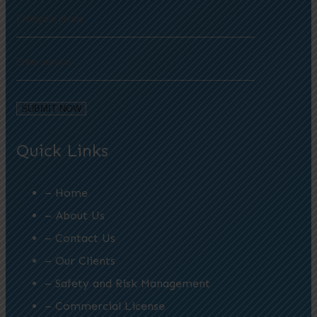
Quick Links
– Home
– About Us
– Contact Us
– Our Clients
– Safety and Risk Management
– Commercial License