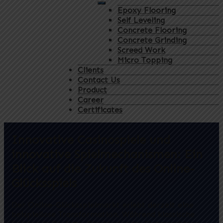
Epoxy Flooring
Self Leveling
Concrete Flooring
Concrete Grinding
Screed Work
Micro Topping
Clients
Contact Us
Product
Career
Certificates
Innovative Casinospiele und
innovative Spielmechanismen: Ein
Blick auf die Zukunft des Online-
Glücksspiels
Der Online-Glücksspielmarkt erlebt derzeit eine
beispiellose Transformation. Während klassische