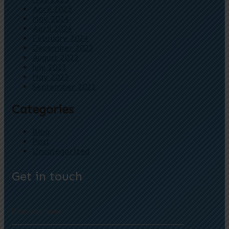
April 2025
May 2024
April 2024
February 2024
December 2023
August 2023
July 2023
May 2023
September 2021
Categories
Blog
Post
Uncategorized
Get in touch