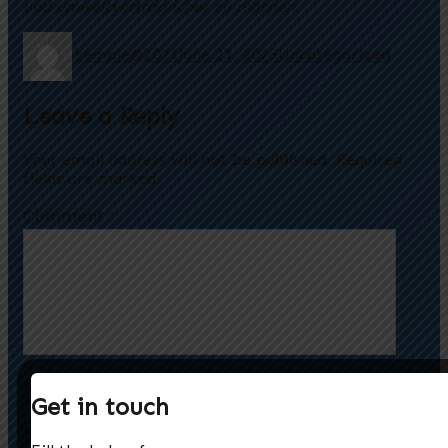
und umweltverträglicher zu machen.
temple@2021
June 23, 2025
Uncategorized
Leave a Reply
Your email address will not be published.
Required
fields are marked
*
Comment
*
Name
*
Get in touch
Email
*