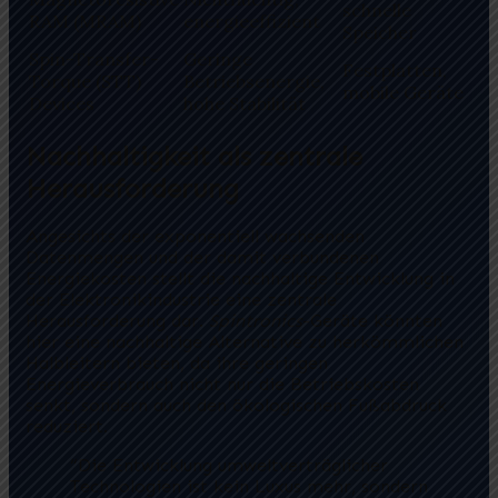
schnelle
RAM (MRAM)
energieeffizient
Speicher
Spin-Transfer-
Geringe
Festplatten,
Torque (STT)
Betriebsenergie,
mobile Geräte
Devices
hohe Stabilität
Nachhaltigkeit als zentrale
Herausforderung
Angesichts der exponentiell wachsenden
Datenmengen und der damit verbundenen
Energiekosten stellt die nachhaltige Entwicklung in
der Elektronikindustrie eine zentrale
Herausforderung dar.
Spintronics
-Geräte könnten
hier eine nachhaltige Alternative zu herkömmlichen
Halbleitern bieten, da ihre
geringen
Energieverbrauch
nicht nur die Betriebskosten
senkt, sondern auch den ökologischen Fußabdruck
reduziert.
“Die Entwicklung umweltverträglicher
Technologien ist kein Luxus mehr, sondern