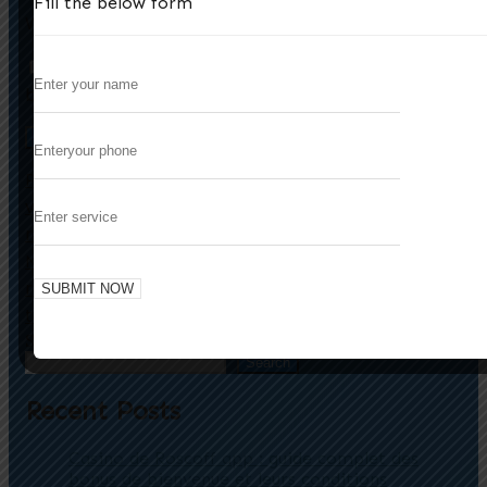
Fill the below form
Website
Save my name, email, and website in this
browser for the next time I comment.
Innovationen im Online-Glücksspiel: Wie
Previous
vertrauenswürdige Plattformen das Nutzererlebnis
revolutionieren
Das globale Glücksspiel-Ökosystem ist einem
Next
rasanten Wandel unterworfen, getrieben von
technologisch
Search
Search
Recent Posts
Casino de Roscoff app : guide complet des
bonus de bienvenue et leurs conditions