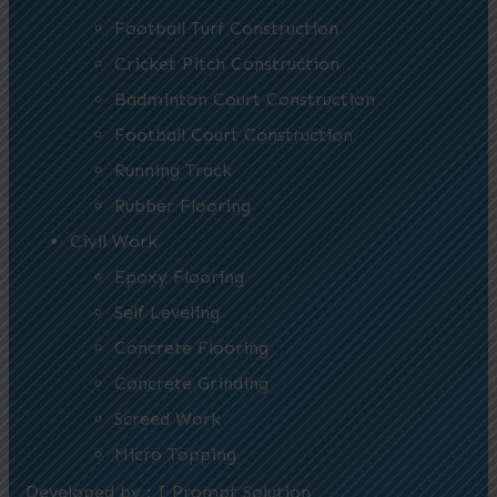
Football Turf Construction
Cricket Pitch Construction
Badminton Court Construction
Football Court Construction
Running Track
Rubber Flooring
Civil Work
Epoxy Flooring
Self Leveling
Concrete Flooring
Concrete Grinding
Screed Work
Micro Topping
Developed by : I Prompt Solution