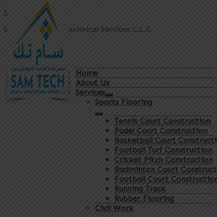
Sam Tech
Shams Al Manar Technical Services L.L.C.
Home
About Us
Services
Sports Flooring
Tennis Court Construction
Padel Court Construction
Basketball Court Construct
Football Turf Construction
Cricket Pitch Construction
Badminton Court Construct
Football Court Constructio
Running Track
Rubber Flooring
Civil Work