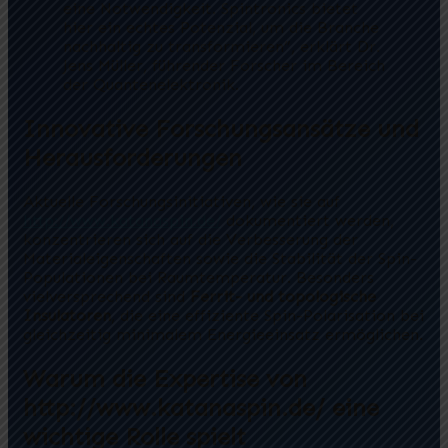
eine Notwendigkeit. Spintronics bietet
hier ein echtes Potenzial, um die Branche
nachhaltig zu transformieren”, erklärt Dr.
Jens Müller, führender Forscher im Bereich
der Quantenelektronik.
Innovative Forschungsansätze und
Herausforderungen
Aktuelle Forschungsinitiativen, wie sie auf
http://www.katanaspin.de/
dokumentiert werden,
konzentrieren sich auf die Verbesserung der
Materialeigenschaften sowie die Stabilität der Spin-
Populationen bei Raumtemperatur. Besonders
vielversprechend sind
Ferrit- und topologische
Insulatoren
, die eine effiziente Spin-Polarisation bei
gleichzeitig minimalem Energieeinsatz ermöglichen.
Warum die Expertise von
http://www.katanaspin.de/ eine
wichtige Rolle spielt