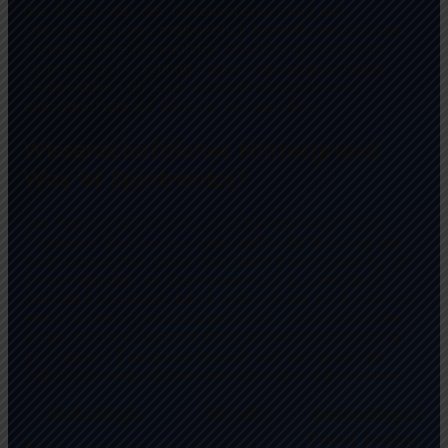
die die Zukunft der Datenverarbeitung und
Speicherlösungen maßgeblich beeinflussen könnte.
Insbesondere nachhaltige Ansätze innerhalb der
Spintronics-Forschung bieten vielversprechende
Perspektiven für eine umweltfreundliche und
energieeffiziente digitale Infrastruktur.
Wissenschaftlicher Hintergrund:
Was ist Spintronics?
Der Begriff
Spintronics
, eine Kurzform für
Spin
Transport Electronics
, beschreibt die Nutzung des
Elektronenspins neben der elektrischen Ladung, um
Informationen zu übertragen und zu speichern.
Während klassische Elektronik auf der Kontrolle des
elektrischen Stroms basiert, nutzt Spintronics die
magnetischen Eigenschaften des Elektrons, was zu
geringerem Energieverbrauch
und verbesserten
Datenübertragungsgeschwindigkeiten führen kann.
Technologie
Vorteile
Anwendungen
Daten-Backup,
Magnetoresistive
Nichtflüchtig,