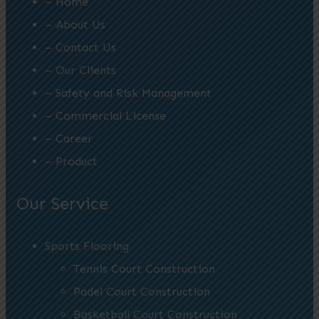
– Home
– About Us
– Contact Us
– Our Clients
– Safety and Risk Management
– Commercial License
– Career
– Product
Our Service
Sports Flooring
Tennis Court Construction
Padel Court Construction
Basketball Court Construction