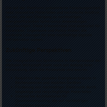
Die auf der Plattform präsentierte Forschungsarbeit
hebt innovative Materialien und technische Ansätze
hervor, die den Übergang zu nachhaltigen,
energieeffizienten Spintronics-Anwendungen
beschleunigen. Diese Erkenntnisse sind essenziell für
Entwickler, Ingenieure und Policy-Maker, die
konkrete Lösungen für eine nachhaltige digitale
Infrastruktur suchen.
Zukünftige Perspektiven
Die Integration von Spintronics in Kernprozesse der
digitalen Wirtschaft steht noch am Anfang ihrer
Entwicklung, doch die Potenziale sind enorm:
Reduktion des globalen Energieverbrauchs in
Rechenzentren und mobilen Geräten
Förderung von nachhaltiger Elektronik durch
langlebige und recyclingfähige Materialien
Innovative Architekturen für
Quantencomputing, die auf nachhaltigen
Prinzipien basieren