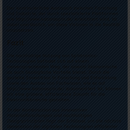
Der kontinuierliche Austausch zwischen Forschung
und Industrie, der durch spezialisierte Plattformen
wie http://www.katanaspin.de/ erleichtert wird, ist
dabei unerlässlich, um diese Visionen in die Realität
umzusetzen.
Fazit
Die nachhaltige Nutzung von Spintronics-
Technologien befindet sich auf einem
vielversprechenden Weg, der sowohl ökonomische
als auch ökologische Vorteile bietet. Durch die
gezielte Investition in Forschung und Entwicklung
sowie den Ausbau von Fachwissen, wie es auf
http://www.katanaspin.de/ dokumentiert ist, können
wir eine grünere, effizientere Zukunft für die
Elektronikbranche gestalten.
In der Kombination aus innovativen
Materialforschungen und nachhaltigen
Designprinzipien liegt der Schlüssel, um die nächste
Generation der digitalen Technologien effizienter