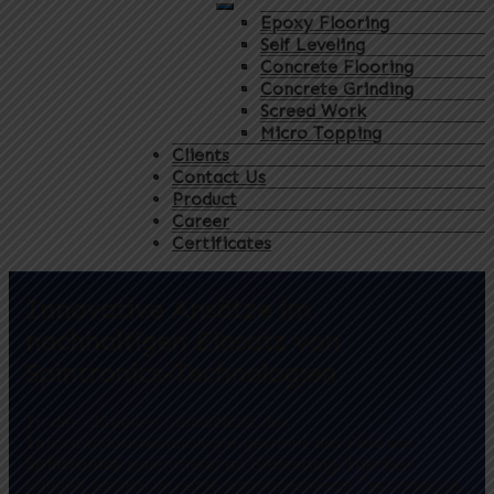
Epoxy Flooring
Self Leveling
Concrete Flooring
Concrete Grinding
Screed Work
Micro Topping
Clients
Contact Us
Product
Career
Certificates
Innovative Ansätze im
nachhaltigen Einsatz von
Spintronics-Technologien
In der aktuellen Landschaft der
Informationstechnologie gewinnt das Feld der
Spintronics
zunehmend an Bedeutung. Hierbei
handelt es sich um eine bahnbrechende Technologie,