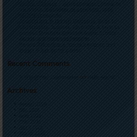
Casino d’Annecy – guide complet : bonus de
bienvenue, méthodes de paiement, appli
mobile et sécurité
Android Bet in the US: Complete Guide to
Registration, Bonuses, Payments & Security
Famous OnlyFans Creators Guide: Privacy,
Access, and Premium Features
Booms Bet online – hoe te beginnen met
spelen in het online casino
Recent Comments
A WordPress Commenter
on
Hello world!
Archives
August 2026
July 2026
June 2026
May 2026
April 2026
March 2026