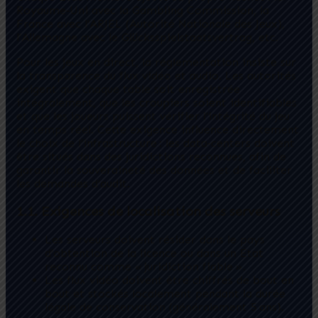
Royaume‑Uni avec la Gambling Commission, la
France avec l’ARJEL (Autorité Nationale des Jeux),
l’Allemagne avec le Glücksspielstaatsvertrag, etc.
Pour les jeux en direct, la réglementation insiste sur
la transparence du flux vidéo et audio. Les autorités
exigent que chaque table soit enregistrée
intégralement, que les croupiers soient identifiables
et que les joueurs puissent vérifier l’intégrité du jeu
en temps réel. Cette exigence influence directement
le choix de l’infrastructure : les data‑centers doivent
être situés dans des juridictions reconnues, afin de
garantir la souveraineté des données et de faciliter
les demandes d’audit.
1.1. Exigences de localisation des serveurs
Les serveurs doivent résider dans le pays
d’obtention de la licence ou dans un État
reconnu comme « juridiction fiable ».
Les flux vidéo doivent être chiffrés de bout en
bout et stockés localement pendant la durée
légale de conservation (généralement 5 ans).