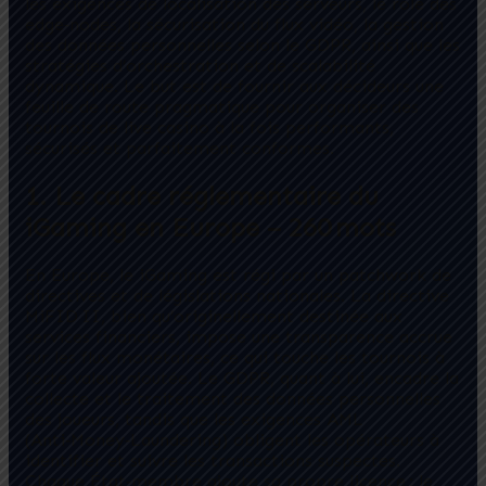
les exigences de localisation des serveurs, le rôle des
edge‑nodes, la sécurisation du flux vidéo, la gestion
des données personnelles selon le GDPR, ainsi que les
stratégies d’orchestration et de scalabilité
dynamique. Le but est de fournir aux décideurs une
feuille de route pragmatique pour organiser des
tournois de live casino à la fois performants,
sécurisés et parfaitement conformes.
1. Le cadre réglementaire du
iGaming en Europe – 260 mots
En Europe, le iGaming est régi par un patchwork de
directives et de législations nationales. La directive
MiFID II, bien qu’originellement destinée aux
services financiers, impose une transparence accrue
sur les flux monétaires, ce qui touche les tournois à
forte valeur ajoutée. Le GDPR, quant à lui, encadre la
collecte et le traitement des données personnelles
des joueurs, tandis que les exigences AML
(Anti‑Money‑Laundering) obligent les opérateurs à
identifier et suivre les transactions suspectes.
Chaque État‑membre ajoute sa propre licence : le