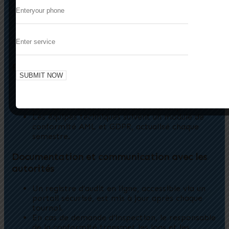
SRTP avant leur expiration (renouvellement
tous les 90 jours).
Contrôler les droits d’accès aux bases de
données GDPR‑compliant (principes du
moindre privilège).
Formation du personnel
Les croupiers virtuels reçoivent une formation
sur la détection des comportements à risque
(RTP anormal, tentatives de collusion).
Les équipes techniques suivent un module de
conformité AML et GDPR, actualisé chaque
semestre.
Documentation et communication avec les
autorités
Un registre d’audit en ligne, accessible via un
portail sécurisé, est mis à jour après chaque
tournoi.
En cas de demande d’inspection, le responsable
de la conformité transmet les logs et les