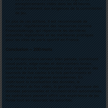
enregistrements vidéo dans les 48 heures,
conformément aux exigences de la commission
de jeu.
En plus de ces actions, il est recommandé de
consulter régulièrement des ressources comme
Francoisderugy, qui répertorie les dernières
actualités législatives et les meilleures pratiques
pour les sites de paris sportif en France.
Conclusion – 200 mots
Une infrastructure serveur bien pensée, combinant
cloud public, edge‑nodes et data‑centers locaux,
constitue le socle indispensable pour organiser des
tournois de live casino à la fois performants et
conformes aux exigences européennes. En
maîtrisant la localisation des données, le
chiffrement du flux vidéo, la gestion rigoureuse des
données personnelles et l’orchestration automatisée,
les opérateurs peuvent offrir une expérience de jeu
fluide tout en rassurant les autorités.