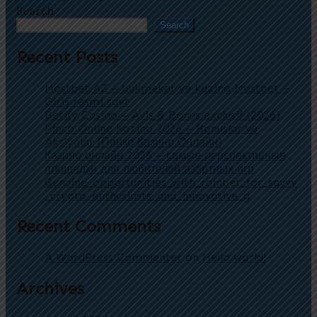
Search
Search
Recent Posts
Mostbet AZ – bukmeker ve kazino Mostbet –
Giriş rəsmi sayt
Betify Casino – Avis & Bonus exclusif (2026)
Pinco Online Kazino 2026 – Bonuslar və
Aksiyalar (Пинко Казино Онлайн)
Казино онлайн 2026 – самые перспективные
площадки для любителей азартных игр
Genuine_opportunities_with_rainbet_for_savvy
_crypto_enthusiasts_and_innovative_g
Recent Comments
A WordPress Commenter
on
Hello world!
Archives