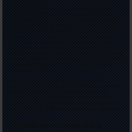
Dans un tournoi de live roulette, par exemple, les
cartes sont générées par un serveur dédié situé à
proximité du joueur (edge) afin de garantir un RTT
inférieur à 30 ms. Le cloud public, quant à lui, gère
les fonctions non critiques : le calcul des bonus, la
génération des rapports AML et le stockage des
historiques de parties. Cette séparation permet
d’allouer les ressources de façon dynamique ;
lorsqu’un tournoi attire 10 000 joueurs simultanés, les
instances cloud s’étendent automatiquement, tandis
que les edge‑nodes restent fixes pour assurer la
fluidité du flux vidéo.
Les contraintes réglementaires poussent à
conserver une partie de l’infrastructure « on‑prem ».
En France, par exemple, la loi impose que les
données de jeu soient stockées sur des serveurs
situés sur le territoire métropolitain, ce qui rend
indispensable un data‑center local ou un edge‑node
français.
2.1. Rôle des serveurs d’edge dans la