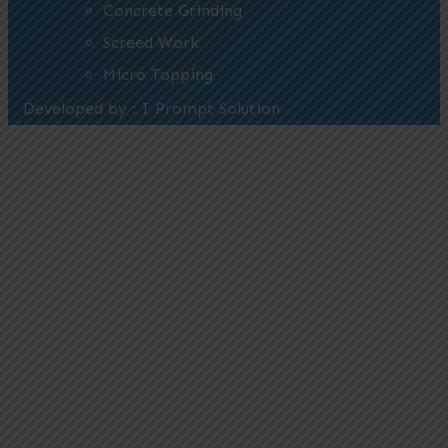
Concrete Grinding
Screed Work
Micro Topping
Developed by : I Prompt Solution