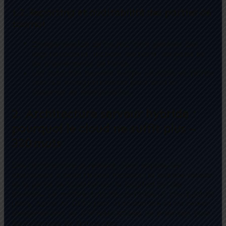
1.2. Reporting et auditabilité des parties de
tournoi
Chaque session de tournoi doit générer des
logs horodatés, incluant les paris, les gains et
les mouvements de fonds.
Les autorités peuvent exiger un accès en temps
réel aux enregistrements pour vérifier
l’absence de manipulation.
2. Architecture serveur hybride :
pourquoi le cloud ne suffit plus –
320 mots
Une architecture purement cloud expose les
opérateurs à deux risques majeurs : la latence réseau
et la perte de contrôle sur la localisation des
données. Le modèle hybride combine un cloud public
(AWS, Azure ou GCP) pour la scalabilité et un réseau
d’edge‑servers ou d’infrastructures on‑premises pour
les exigences de temps réel.