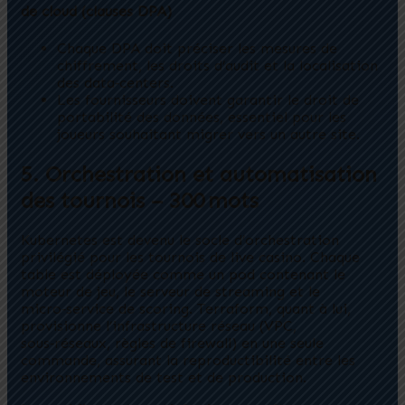
de cloud (clauses DPA)
Chaque DPA doit préciser les mesures de
chiffrement, les droits d’audit et la localisation
des data‑centers.
Les fournisseurs doivent garantir le droit de
portabilité des données, essentiel pour les
joueurs souhaitant migrer vers un autre site.
5. Orchestration et automatisation
des tournois – 300 mots
Kubernetes est devenu le socle d’orchestration
privilégié pour les tournois de live casino. Chaque
table est déployée comme un pod contenant le
moteur de jeu, le serveur de streaming et le
micro‑service de scoring. Terraform, quant à lui,
provisionne l’infrastructure réseau (VPC,
sous‑réseaux, règles de firewall) en une seule
commande, assurant la reproductibilité entre les
environnements de test et de production.