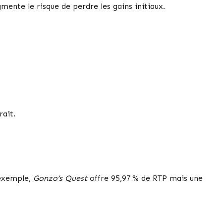
gmente le risque de perdre les gains initiaux.
rait.
 exemple,
Gonzo’s Quest
offre 95,97 % de RTP mais une