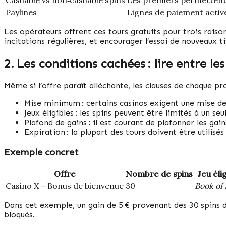
Cashable vs non‑cashable spins
Les premiers permettent d
Paylines
Lignes de paiement activ
Les opérateurs offrent ces tours gratuits pour trois raison
incitations régulières, et encourager l’essai de nouveaux 
2. Les conditions cachées : lire entre les
Même si l’offre paraît alléchante, les clauses de chaque 
Mise minimum : certains casinos exigent une mise de 0
Jeux éligibles : les spins peuvent être limités à un seu
Plafond de gains : il est courant de plafonner les gai
Expiration : la plupart des tours doivent être utilisés
Exemple concret
Offre
Nombre de spins
Jeu éli
Casino X – Bonus de bienvenue
30
Book of
Dans cet exemple, un gain de 5 € provenant des 30 spins dev
bloqués.