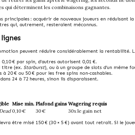
e retirer les gains après le wagering, les seconds ne don
es qui déterminent les combinaisons gagnantes.
s principales : acquérir de nouveaux joueurs en réduisant la 
titres qui, autrement, resteraient méconnus.
 lignes
promotion peuvent réduire considérablement la rentabilité. 
,10 € par spin, d’autres autorisent 0,01 €.
l titre (ex.
Starburst
), ou à un groupe de slots d’un même fo
ns à 20 € ou 50 € pour les free spins non‑cashables.
 dans 24 à 72 heures, sinon ils disparaissent.
gible
Mise min.
Plafond gains
Wagering requis
 Dead
0,10 €
30 €
30x le gain net
ra être misé 150 € (30 × 5 €) avant tout retrait. Si le joue