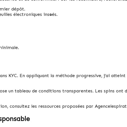
emier dépôt.
es électroniques instantanés.
minimale.
ans KYC. En appliquant la méthode progressive, j’ai atteint 
propose un tableau de conditions transparentes. Les spins on
tion, consultez les ressources proposées par Agencelespirate
esponsable