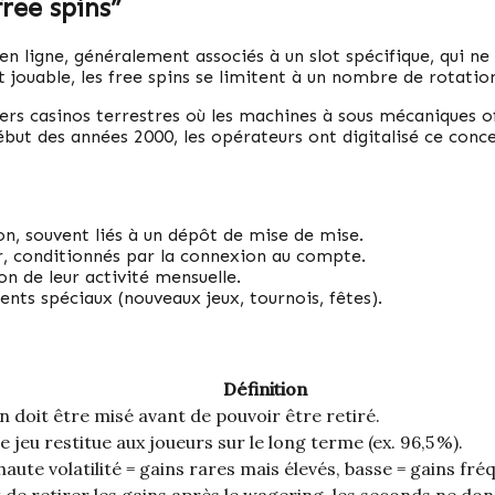
ree spins”
 en ligne, généralement associés à un slot spécifique, qui 
 jouable, les free spins se limitent à un nombre de rotatio
ers casinos terrestres où les machines à sous mécaniques of
ut des années 2000, les opérateurs ont digitalisé ce concept,
on, souvent liés à un dépôt de mise de mise.
our, conditionnés par la connexion au compte.
on de leur activité mensuelle.
nts spéciaux (nouveaux jeux, tournois, fêtes).
Définition
n doit être misé avant de pouvoir être retiré.
jeu restitue aux joueurs sur le long terme (ex. 96,5 %).
 haute volatilité = gains rares mais élevés, basse = gains f