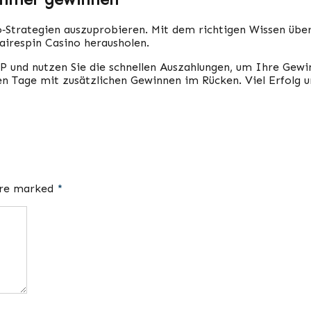
o‑Strategien auszuprobieren. Mit dem richtigen Wissen üb
irespin Casino herausholen.
RTP und nutzen Sie die schnellen Auszahlungen, um Ihre Gew
n Tage mit zusätzlichen Gewinnen im Rücken. Viel Erfolg und
 are marked
*