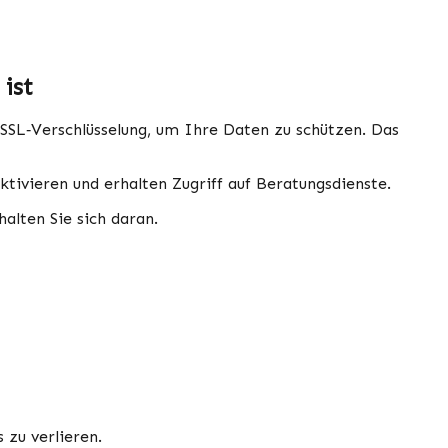
ist
SSL‑Verschlüsselung, um Ihre Daten zu schützen. Das
tivieren und erhalten Zugriff auf Beratungsdienste.
halten Sie sich daran.
zu verlieren.