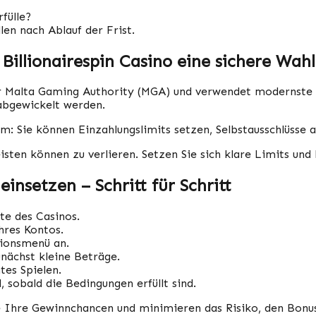
fülle?
len nach Ablauf der Frist.
illionairespin Casino eine sichere Wahl 
der Malta Gaming Authority (MGA) und verwendet modernste 
 abgewickelt werden.
 Sie können Einzahlungslimits setzen, Selbstausschlüsse ak
isten können zu verlieren. Setzen Sie sich klare Limits und 
nsetzen – Schritt für Schritt
ite des Casinos.
hres Kontos.
tionsmenü an.
unächst kleine Beträge.
tes Spielen.
 sobald die Bedingungen erfüllt sind.
 Ihre Gewinnchancen und minimieren das Risiko, den Bonus 