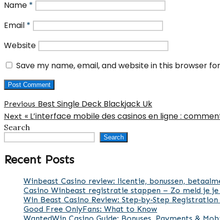
Name
*
Email
*
Website
Save my name, email, and website in this browser fo
Post
Previous
Best Single Deck Blackjack Uk
Previous
post:
Next
« L’interface mobile des casinos en ligne : comment
navigation
Next
post:
Search
Search
Recent Posts
Winbeast Casino review: licentie, bonussen, betaal
Casino Winbeast registratie stappen – Zo meld je je 
Win Beast Casino Review: Step‑by‑Step Registration
Good Free OnlyFans: What to Know
WantedWin Casino Guide: Bonuses, Payments & Mobile