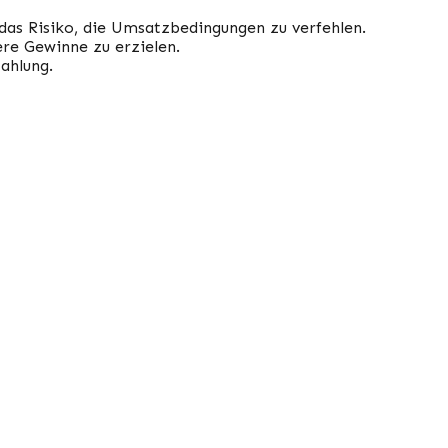
das Risiko, die Umsatzbedingungen zu verfehlen.
nere Gewinne zu erzielen.
ahlung.