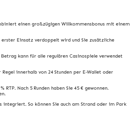
 kombiniert einen großzügigen Willkommensbonus mit einem
 erster Einsatz verdoppelt wird und Sie zusätzliche
 Betrag kann für alle regulären Casinospiele verwendet
r Regel innerhalb von 24 Stunden per E‑Wallet oder
96 % RTP. Nach 5 Runden haben Sie 45 € gewonnen.
en.
os integriert. So können Sie auch am Strand oder im Park