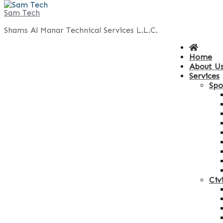
Skip
Sam Tech
to
Shams Al Manar Technical Services L.L.C.
content
Home
About U
Services
Spo
Civ