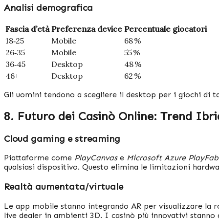
Analisi demografica
Fascia d’età
Preferenza device
Percentuale giocatori
18‑25
Mobile
68 %
26‑35
Mobile
55 %
36‑45
Desktop
48 %
46+
Desktop
62 %
Gli uomini tendono a scegliere il desktop per i giochi di
8. Futuro dei Casinò Online: Trend Ibr
Cloud gaming e streaming
Piattaforme come
PlayCanvas
e
Microsoft Azure PlayFab
qualsiasi dispositivo. Questo elimina le limitazioni hardw
Realtà aumentata/virtuale
Le app mobile stanno integrando AR per visualizzare la ro
live dealer in ambienti 3D. I casinò più innovativi stanno