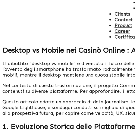
Clients
Contact 
Product
Career
Certifica
Desktop vs Mobile nei Casinò Online : A
Il dibattito “desktop vs mobile” è diventato il fulcro del
l’avvento degli smartphone ha trasformato radicalmente il 
mobili, mentre il desktop mantiene una quota stabile intor
Nel contesto di questa trasformazione, il progetto Commu
contenuti su diverse piattaforme. Per approfondire, i lett
Questo articolo adotta un approccio di data‑journalism: 
Google Lighthouse, e sondaggi condotti su migliaia di gio
alla prospettiva futura, per capire come velocità, UX, sic
1. Evoluzione Storica delle Piattaforme