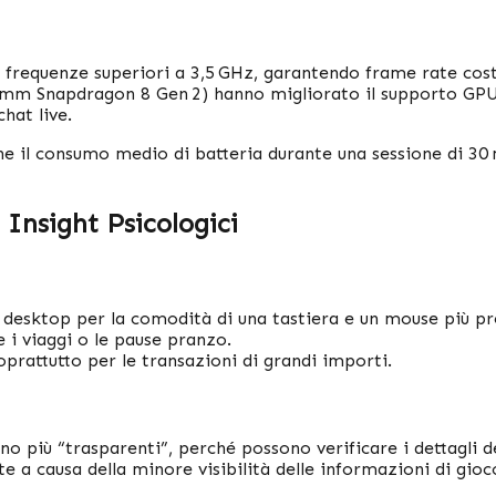
frequenze superiori a 3,5 GHz, garantendo frame rate costan
omm Snapdragon 8 Gen 2) hanno migliorato il supporto GPU,
hat live.
che il consumo medio di batteria durante una sessione di 30
 Insight Psicologici
l desktop per la comodità di una tastiera e un mouse più pre
e i viaggi o le pause pranzo.
oprattutto per le transazioni di grandi importi.
ano più “trasparenti”, perché possono verificare i dettagli d
 a causa della minore visibilità delle informazioni di gioc