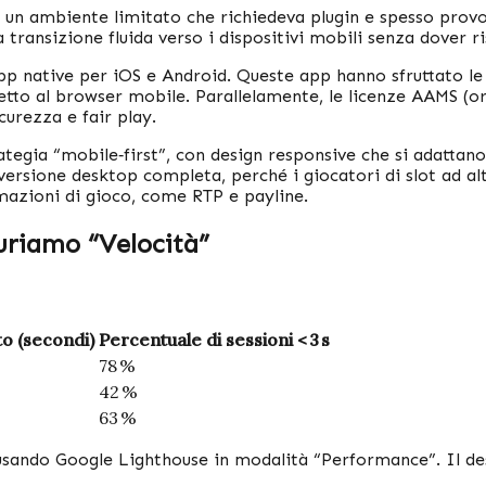
, un ambiente limitato che richiedeva plugin e spesso provo
ansizione fluida verso i dispositivi mobili senza dover ris
app native per iOS e Android. Queste app hanno sfruttato le
petto al browser mobile. Parallelamente, le licenze AAMS (o
curezza e fair play.
trategia “mobile‑first”, con design responsive che si adatt
ersione desktop completa, perché i giocatori di slot ad alta
rmazioni di gioco, come RTP e payline.
uriamo “Velocità”
o (secondi)
Percentuale di sessioni < 3 s
78 %
42 %
63 %
 usando Google Lighthouse in modalità “Performance”. Il d