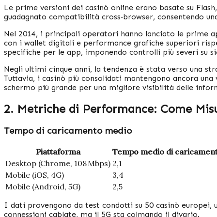
Le prime versioni dei casinò online erano basate su Flash
guadagnato compatibilità cross‑browser, consentendo una tr
Nel 2014, i principali operatori hanno lanciato le prime 
con i wallet digitali e performance grafiche superiori ris
specifiche per le app, imponendo controlli più severi su si
Negli ultimi cinque anni, la tendenza è stata verso una s
Tuttavia, i casinò più consolidati mantengono ancora una v
schermo più grande per una migliore visibilità delle info
2. Metriche di Performance: Come Mis
Tempo di caricamento medio
Piattaforma
Tempo medio di caricament
Desktop (Chrome, 108 Mbps)
2,1
Mobile (iOS, 4G)
3,4
Mobile (Android, 5G)
2,5
I dati provengono da test condotti su 50 casinò europei,
connessioni cablate, ma il 5G sta colmando il divario.