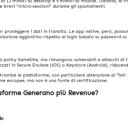
i 12 minuti su desktop e 9 minuti su mobile. Tuttavia, la fre
re brevi “micro‑sessioni” durante gli spostamenti.
r proteggere i dati in transito. Le app native, però, posso
rotezione aggiuntivo rispetto al login basato su password su
a policy SameSite, ma rimangono vulnerabili a attacchi di t
ti in Secure Enclave (iOS) o Keystore (Android), riducendo i
rambe le piattaforme, con particolare attenzione al “fair p
e europee, ma non è una fonte di certificazione.
attaforme Generano più Revenue?
le