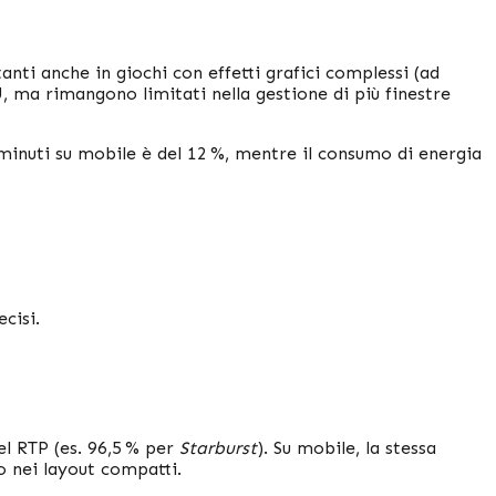
ti anche in giochi con effetti grafici complessi (ad
 ma rimangono limitati nella gestione di più finestre
 minuti su mobile è del 12 %, mentre il consumo di energia
cisi.
el RTP (es. 96,5 % per
Starburst
). Su mobile, la stessa
o nei layout compatti.