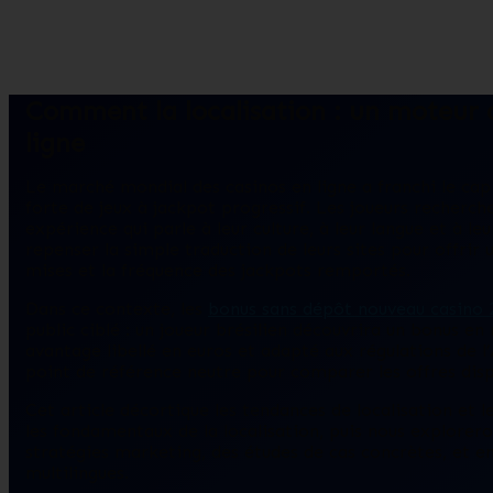
Comment la localisation : un moteur d
ligne
Le marché mondial des casinos en ligne a franchi le cap 
forte de jeux à jackpot progressif. Les joueurs recherch
expérience qui parle à leur culture, à leur langue et à l
repenser la simple traduction de leurs sites pour offrir 
mises et la fréquence des jackpots remportés.
Dans ce contexte, les
bonus sans dépôt nouveau casino 
public ciblé : un joueur brésilien découvrira un bonus en 
avantage libellé en euros et adapté aux régulations de l
point de référence neutre pour comparer les offres disp
Cet article décortique les tendances de localisation et 
les fondamentaux de la localisation, puis nous explorer
stratégies marketing, des études de cas concrètes, et en
multilingues.