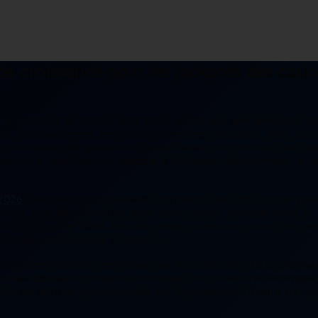
e croissance pour les jackpots des casi
du milliard de dollars d’ici 2026, porté par une demande to
ent non seulement des gains potentiels colossaux, mais auss
eurs habitudes de paiement. Cette évolution a conduit les op
une vraie localisation, capable d’influencer directement le 
2026
illustrent parfaitement comment une offre locale peut
reais, sans dépôt initial, alors qu’un joueur français verra 
’ARJEL. Le site Train Artouste répertorie ces promotions et
onibles dans chaque juridiction.
leurs répercussions techniques sur les jackpots. Nous analys
ons les données comportementales, l’architecture technique,
fin les défis et opportunités qui façonneront l’avenir des j