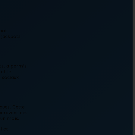
kpot
s jackpots
ts, a permis
et le
x sociaux
ques. Cette
uparavant des
 un mois.
l et