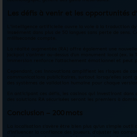
Les défis à venir et les opportunités 
L’intelligence artificielle ouvre la voie à la traductio
instantanément dans plus de 50 langues sans perte de sens. Ce
milliseconde compte.
La réalité augmentée (RA) offre également une nouvelle 
jackpot s’animer au-dessus d’un monument local (ex. la T
immersion renforce l’attachement émotionnel et peut po
Cependant, ces innovations amplifient les risques de con
communications publicitaires, surtout lorsqu’elles son
des systèmes de validation humaine pour chaque version l
En anticipant ces défis, les casinos qui investiront dan
des solutions RA sécurisées seront les premiers à domi
Conclusion – 200 mots
La localisation s’avère être bien plus qu’un simple outil
d’influencer la confiance des joueurs, d’ajuster les comp