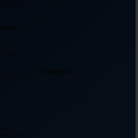
s jackpots.
May 2025
ite ne
April 2025
May 2024
April 2024
kpots –
February 2024
December 2023
August 2023
July 2023
de
May 2023
opérateurs
September 2021
Categories
 local. En
 de gagnants
Blog
Post
Uncategorized
 à la
être ajustée