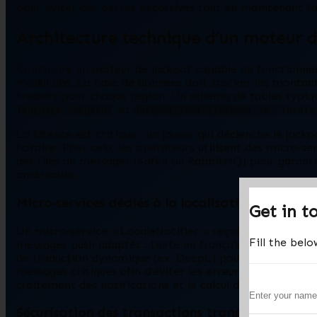
pour éviter des pertes excessives tout en maintenant l’a
Architecture technique d’un moteur d
Construire un moteur de jackpot capable de fonctionner
modulaire. La base de données doit stocker les montants 
traduits pour chaque région. Un schéma de tables typi
, et
language, region)
Jackpot_Text (jackpot_id, locale
La latence est critique : un joueur qui déclenche le jackpot
horaire. Pour cela, les opérateurs utilisent des micro‑se
des files de messages (Kafka ou RabbitMQ) pour garantir
américains.
Micro‑services dédiés à la localisation des noti
Get in t
Un micro‑service « LocaleNotifier » reçoit l’événement 
Fill the bel
messages push adaptés : texte en français, son en portug
de traduction dynamique (ex. DeepL) pour les langues m
messages critiques afin d’éviter les erreurs de sens. L
traitement des notifications et le calcul du jackpot.
Sécurisation des transactions transfrontalières