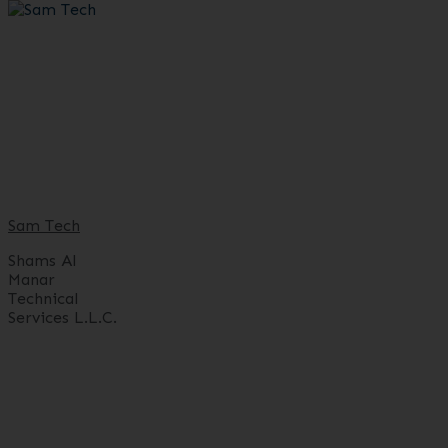
Skip
to
content
Sam Tech
Shams Al
Manar
Technical
Services L.L.C.