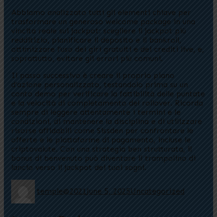
Abbiamo analizzato tutti gli elementi chiave per
trasformare un generoso welcome package in una
vincita reale sui jackpot: scegliere il jackpot più
redditizio, pianificare il deposito e il bankroll,
ottimizzare l’uso dei giri gratuiti e dei crediti live, e,
soprattutto, evitare gli errori più comuni.
Il passo successivo è creare il proprio piano
d’azione personalizzato, testandolo prima su un
conto demo per verificare la fattibilità delle puntate
e la velocità di completamento del rollover. Ricorda
sempre di leggere attentamente i termini e le
condizioni, di mantenere la disciplina e di utilizzare
risorse affidabili come Sissden per confrontare le
offerte e le piattaforme di pagamento, incluse le
criptovalute. Con una strategia ben strutturata, il
bonus di benvenuto può diventare il trampolino di
lancio verso il jackpot dei tuoi sogni.
temple@2021
June 5, 2025
Uncategorized