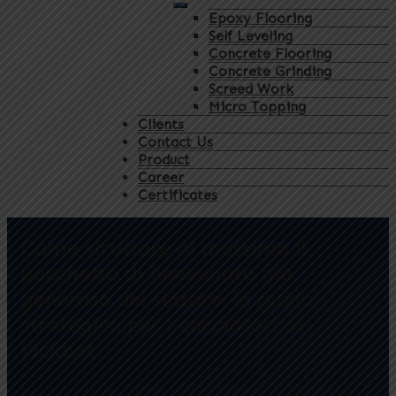
Epoxy Flooring
Self Leveling
Concrete Flooring
Concrete Grinding
Screed Work
Micro Topping
Clients
Contact Us
Product
Career
Certificates
Come sfruttare al massimo il
pacchetto di benvenuto più
generoso del settore: la guida
strategica per i cacciatori di
jackpot
Nel mondo dei casinò online il bonus di benvenuto è