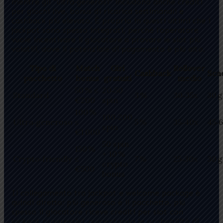
mentre gli “ultra‑generosi” includono anche crediti
per giochi live, bonus di ricarica settimanali e
cashback più elevato. È proprio in questi ultimi che i
jackpot sono spesso integrati, perché l’operatore
vuole incentivare il giocatore a provare le slot più
volatili, dove il potenziale di pagamento è più alto.
Tipo di
Match
Giri
Rollover
Cashback
Sca
pacchetto
bonus
gratuiti
medio
50 % ≤
20‑50
Standard
3 %
30‑35x
30 
€200
spin
100 %
100‑200
Ultra‑generoso
≤
5 %
35‑40x
45‑6
spin
€1 000
50 spin
150 %
+ 10 %
Crypto‑friendly
≤
7 %
25‑30x
30 
crypto
€500
bonus
Il collegamento tra jackpot e welcome package è
quindi diretto: più generoso è il pacchetto, più
spesso il giocatore riceve crediti per slot con
jackpot progressivi, aumentando le probabilità di