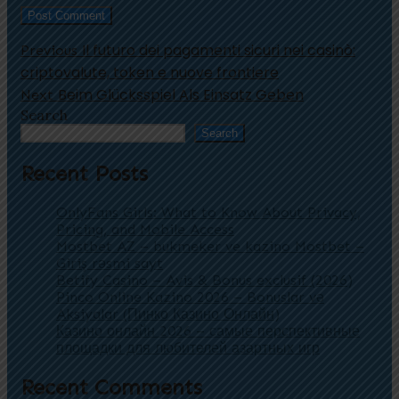
Il futuro dei pagamenti sicuri nei casinò:
Previous
criptovalute, token e nuove frontiere
Beim Glücksspiel Als Einsatz Geben
Next
Search
Search
Recent Posts
OnlyFans Girls: What to Know About Privacy,
Pricing, and Mobile Access
Mostbet AZ – bukmeker ve kazino Mostbet –
Giriş rəsmi sayt
Betify Casino – Avis & Bonus exclusif (2026)
Pinco Online Kazino 2026 – Bonuslar və
Aksiyalar (Пинко Казино Онлайн)
Казино онлайн 2026 – самые перспективные
площадки для любителей азартных игр
Recent Comments