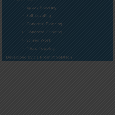
Epoxy Flooring
Self Leveling
Concrete Flooring
Concrete Grinding
Screed Work
Micro Topping
Developed by : I Prompt Solution