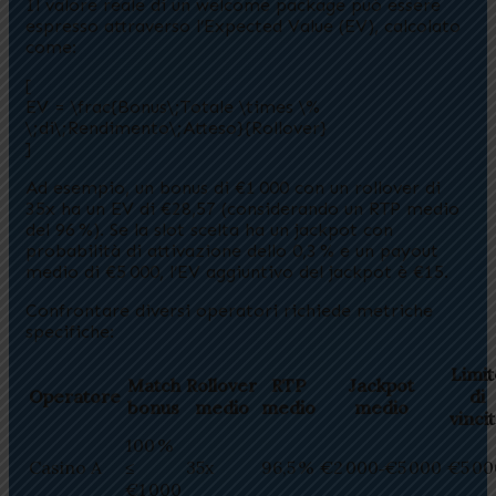
Il valore reale di un welcome package può essere
espresso attraverso l’Expected Value (EV), calcolato
come:
[
EV = \frac{Bonus\;Totale \times \%
\;di\;Rendimento\;Atteso}{Rollover}
]
Ad esempio, un bonus di €1 000 con un rollover di
35x ha un EV di €28,57 (considerando un RTP medio
del 96 %). Se la slot scelta ha un jackpot con
probabilità di attivazione dello 0,3 % e un payout
medio di €5 000, l’EV aggiuntivo del jackpot è €15.
Confrontare diversi operatori richiede metriche
specifiche:
Limit
Match
Rollover
RTP
Jackpot
Operatore
di
bonus
medio
medio
medio
vinci
100 %
Casino A
≤
35x
96,5 %
€2 000‑€5 000
€5 00
€1 000