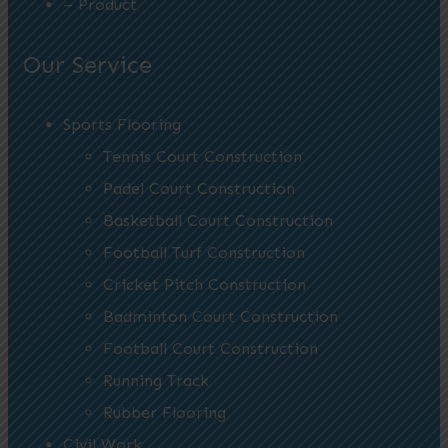
– Product
Our Service
Sports Flooring
Tennis Court Construction
Padel Court Construction
Basketball Court Construction
Football Turf Construction
Cricket Pitch Construction
Badminton Court Construction
Football Court Construction
Running Track
Rubber Flooring
Civil Work