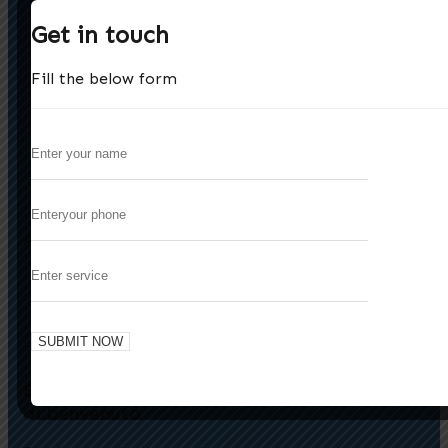
puntata massima per spin troppo alta può
Get in touch
bruciare il rollover in poche ore, lasciando
poco margine per i giri gratuiti.
Trascurare le scadenze: i bonus scadono
Fill the below form
generalmente entro 30‑60 giorni; se il jackpot
non è stato attivato entro quel periodo, il
valore del bonus svanisce.
Dipendere da un’unica slot o casinò:
diversificare tra più slot progressivi riduce il
rischio di “dead‑end” dove il jackpot non si
attiva per mesi.
Altri errori da tenere a mente:
Non impostare un limite di perdita giornaliero,
finendo per superare il bankroll previsto.
Utilizzare metodi di pagamento con tempi di
accredito lunghi, ritardando l’attivazione dei
bonus di deposito.
8. Come valutare il valore reale del pacchetto
di benvenuto