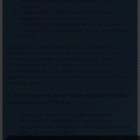
rollover su giochi a bassa volatilità (es.
baccarat).
Passare a slot ad alta volatilità una volta
raggiunto il 70 % del requisito.
Concludere con una sessione live di roulette
side‑bet per massimizzare il valore residuo del
bonus.
I casinò 3D, come quelli basati su piattaforme VR,
offrono spesso bonus di immersione (es. €10 di
credito per provare la stanza “Jackpot Temple”).
Questi crediti possono essere convertiti in
scommesse su slot 3D con jackpot integrati,
aggiungendo un ulteriore livello di diversificazione al
piano di gioco.
7. Errori comuni da evitare quando si punta
ai jackpot con il bonus
Ignorare i termini di esclusione: molte
promozioni escludono slot con jackpot
progressivi dal rollover. Controllare sempre la
lista “Games Excluded”.
Scommettere troppo rapidamente: una