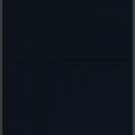
di sconfitta e aumenta la probabilità di raggiungere
il jackpot nei giorni di buona fortuna.
Quando la volatilità è alta, è opportuno spostare
parte delle puntate verso slot con funzione “Turbo”
o “Bet Max”, poiché queste modalità aumentano le
probabilità di attivare i simboli bonus.
Esempio pratico di piano settimanale (budget €700):
Puntata
Sessione
Obiettivo
Giorno
Slot scelta
media
(min)
rollover
Mega
Lunedì
Moolah
€7
60
€420
(alta)
Starburst
Martedì
€5
45
€225
(media)
Gonzo’s
Mercoledì
Quest
€4
30
€120
(bassa)
Mega
Giovedì
Fortune
€7
60
€420