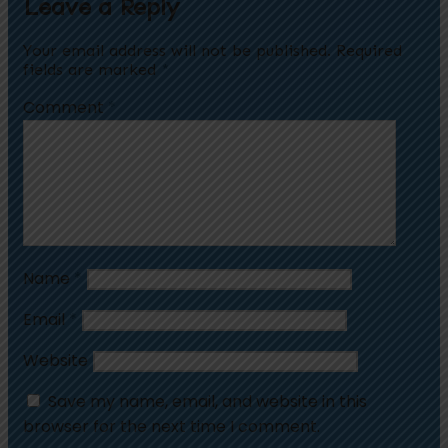
Leave a Reply
Your email address will not be published.
Required
fields are marked
*
Comment
*
Name
*
Email
*
Website
Save my name, email, and website in this
browser for the next time I comment.