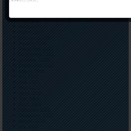
August 2026
July 2026
June 2026
May 2026
April 2026
March 2026
February 2026
January 2026
December 2025
November 2025
October 2025
September 2025
August 2025
July 2025
June 2025
May 2025
April 2025
May 2024
April 2024
February 2024
December 2023
August 2023
July 2023