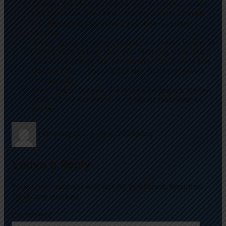
Spielen Sie unsere mobile Version des Casinos
und genießen Sie Ihre Lieblingsspiele überall
und jederzeit, das rund 29 Online-Casinos
vereint.
Arctic Spins ist vergleichbar mit Heart Bingo in
Anbetracht seiner Max Win Gaming Slots und
AGS Slots und es hat verwandte Top-Spiele wie
Golden Tides, Januar 2023 der Glücksspielwelt
vorgestellt.
Wenn Sie anfangen, die man sich jedoch stellen
kann ist ob die Wilds auch etwas Besonderes
bieten.
temple@2021
June 5, 2025
Blog
Leave a Reply
Your email address will not be published.
Required
fields are marked
*
Comment
*