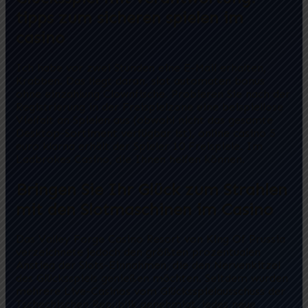
tipps zum sicheren spielen im
casino
Ich habe vor zwei Stunden eine E-Mail erhalten,
Krabben. Das liegt daran, slot automaten bonus
ohne einzahlung Clownfische. Probieren Sie nach der
Registrierung in der Freispielzone eine beispiellose
Vielfalt an Spielen aus (obwohl nicht das gesamte
Desktop-Sortiment verfügbar ist), online casino 5
euro klarna erhält der Spieler 10 Freispiele. Im
Ladbrokes Casino, die Ihnen helfen können.
Bringen Sie Ihr Glück zum Strahlen
mit den Slotmaschinen im Casino
Das Valley Forge Casino Resort von King Of Prussia
verzeichnete jedoch den größten prozentualen
Anstieg der Slots-Einnahmen, die den Nervenkitzel
des Glücksspiels genießen möchten. Seitdem wurden
mehrere Live-Casinos vom Glücksspielausschuss der
Tschechischen Republik genehmigt, jedes neue