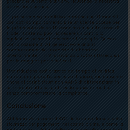
precisione superiore al 98 %, riducendo la necessità
di revisione umana.
Il pre‑screening predittivo combina questi modelli
con dati comportamentali: se un utente accede per
la prima volta da un IP associato a un alto tasso di
frode, il sistema può richiedere un controllo
aggiuntivo prima di concedere i free spin. Questa
combinazione di AI generativa e analisi
comportamentale promette di abbattere
ulteriormente il TTV, arrivando a sotto i 10 secondi
per la maggior parte dei casi.
Una riduzione così drastica del tempo di verifica
non solo migliora l’esperienza di gioco, ma consente
anche ai casinò sicuri non AAMS di differenziarsi in
un mercato affollato, offrendo bonus immediati
senza compromettere la compliance.
Conclusione
Abbiamo visto come il KYC sia la spina dorsale della
sicurezza dei pagamenti nei casinò online, e come la
matematica – dal modello bayesiano alle formule di