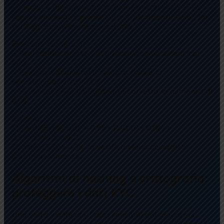
risultato è una probabilità compresa tra 0 e 1; se
supera una soglia predefinita (tipicamente 0,85), la
verifica è considerata accettata.
Esempio numerico:
– Probabilità a priori di un documento autentico:
0,95.
– Evidenza di una foto sfocata riduce la
verosimiglianza di 0,10.
– Evidenza di un hologramma corretto la aumenta di
0,08.
Calcolo:
P(Verdà|Evidenza) = 0,95 × (1‑0,10 + 0,08) =
0,95 × 0,98 ≈ 0,931.
Poiché 0,931 > 0,85, la verifica viene accettata
automaticamente.
Algoritmi di hashing e crittografia:
proteggere i dati KYC
Una volta verificati, i dati sensibili dei giocatori