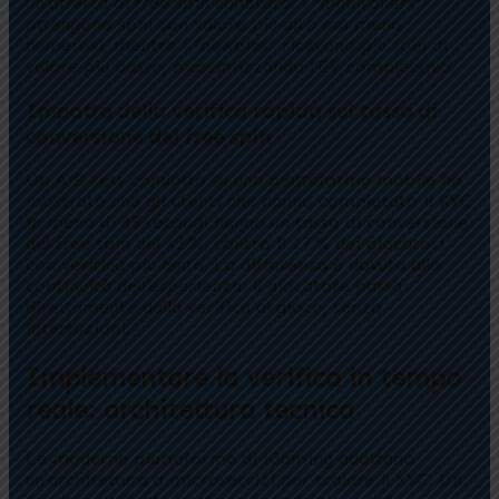
un’offerta di free spin calibrata: i “high rollers”
ottengono spin con valore più alto ma meno
numerosi, mentre i “newbies” ricevono più spin di
valore più basso, massimizzando l’EV complessivo.
Impatto della verifica rapida sul tasso di
conversione dei free spin
Un A/B test condotto su una piattaforma mobile ha
mostrato che gli utenti che hanno completato il KYC
in meno di 45 secondi hanno un tasso di conversione
del free spin del 42 %, contro il 27 % dei giocatori
con verifica più lenta. La differenza è dovuta alla
continuità dell’esperienza: il giocatore passa
direttamente dalla verifica al gioco, senza
interruzioni.
Implementare la verifica in tempo
reale: architettura tecnica
Le moderne piattaforme di iGaming adottano
un’architettura a microservizi per scalare il KYC. Un