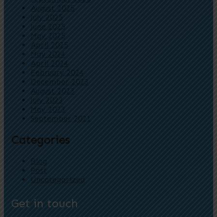
August 2025
July 2025
June 2025
May 2025
April 2025
May 2024
April 2024
February 2024
December 2023
August 2023
July 2023
May 2023
September 2021
Categories
Blog
Post
Uncategorized
Get in touch