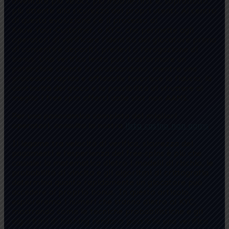
diventate più veloci, più mobile‑first e, soprattutto,
più attente alla sicurezza dei propri utenti. Al centro
di questa evoluzione c’è il processo di
Know‑Your‑Customer, o KYC, che permette agli
operatori di verificare l’identità del giocatore prima
di consentire depositi, prelievi o l’erogazione di
bonus. Una verifica lenta può trasformare un
potenziale cliente in un’abbandono, mentre una
procedura rapida e affidabile favorisce la fiducia, la
continuità del gioco e la possibilità di sfruttare al
meglio i free spin offerti dalle slot non AAMS.
Per una panoramica completa dei migliori
operatori, consulta la nostra
lista casino non aams
.
Il legame tra velocità di verifica, sicurezza dei
pagamenti e l’esperienza dei free‑spins è più che
casuale: la matematica dietro i modelli di rischio, le
probabilità di vincita e gli algoritmi di crittografia
determina quanto rapidamente un giocatore può
accedere al proprio bonus. In questo articolo,
esploreremo i numeri che stanno dietro al KYC,
mostrando come le tecniche probabilistiche e gli
algoritmi di hashing rendano possibile una verifica