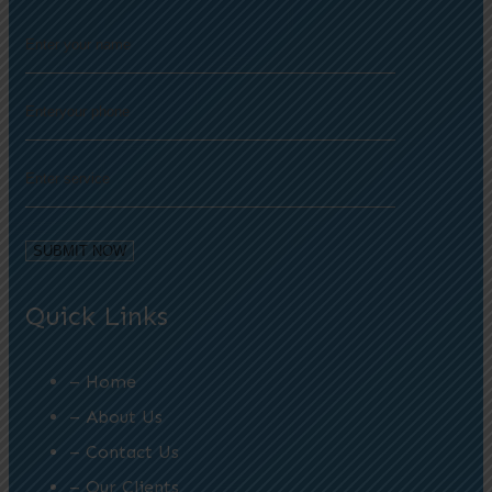
Quick Links
– Home
– About Us
– Contact Us
– Our Clients