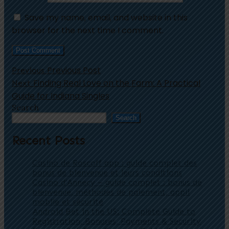
Save my name, email, and website in this
browser for the next time I comment.
Previous Post
Previous
Finding Real Love on the Farm: A Practical
Next
Guide for Indiana Singles
Search
Search
Recent Posts
Casino de Roscoff app : guide complet des
bonus de bienvenue et leurs conditions
Casino d’Annecy – guide complet : bonus de
bienvenue, méthodes de paiement, appli
mobile et sécurité
Android Bet in the US: Complete Guide to
Registration, Bonuses, Payments & Security