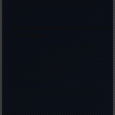
mostrano che un onboarding veloce può aumentare
il valore medio del giocatore (ARPU) del 14 %,
poiché i nuovi utenti sono più propensi a depositare
entro le prime 24 ore quando il processo è fluido.
Modelli probabilistici alla base della
verifica istantanea
Il cuore di una verifica rapida è un modello di
inferenza bayesiana che confronta i dati forniti
dall’utente con quelli presenti in banche dati esterne
(agenzie di credito, registri governativi). In termini
semplici, il modello calcola la probabilità a
posteriori P(Verdà|Dati) partendo da una probabilità
a priori P(Verdà) e aggiornandola con l’evidenza
fornita dai documenti.
Le reti neurali, addestrate su milioni di esempi di
documenti autentici e falsificati, forniscono una
stima di “vero/falso” in tempo reale. Un’immagine
di un passaporto, ad esempio, viene analizzata per i
tratti di sicurezza (hologrammi, micro‑testo) e per
la coerenza dei dati (nome, data di nascita). Il