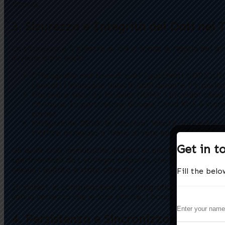
intensi.
3. Sicurezza e Integrità dei Dati nei 
La sicurezza è il pilastro su cui si fonda la fiducia dei g
avviene a più livelli.
Crittografia end‑to‑end: tutti i pacchetti UDP/QUIC
risultati rimangano indecifrabili durante il transito
Hardware Security Modules (HSM): i provider cloud 
cifratura. In particolare, Google Cloud KMS è stato
tornei.
Mitigazione DDoS: le soluzioni “elastic protection
traffico malevolo a livello di rete edge, riducendo i
Get in t
Un audit trail immutabile, basato su blockchain privata
sperimentato da LeoVegas e‑Sports, che ha pubblicato u
nessun risultato è stato alterato.
Fill the bel
In sintesi, la combinazione di crittografia, HSM e DD
con la certezza che le loro vincite, i bonus del 200 % e l
4. Persistenza e Sincronizzazione dell