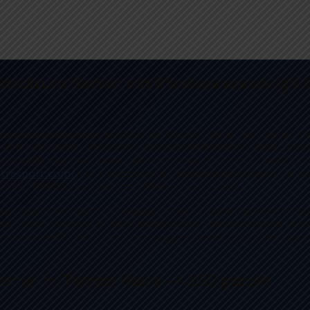
truttura Server sta Rivoluzionando gli 
a una crescita esponenziale dei tornei online: da piccole sf
a di partecipanti simultanei. Questa evoluzione è stata poss
one delle risorse di rete, della potenza di calcolo e della si
etresport.com/
) ha tracciato una classifica dei migliori pro
tura influisca sul risultato finale di un torneo.
mentali: l’architettura “edge‑to‑core”, il bilanciamento din
di gioco, le tecniche di ottimizzazione della latenza e, infin
pi concreti, best practice e suggerimenti pratici per oper
ornei in Tempo Reale – ≈ 350 parole