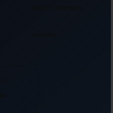
Recent Comments
iva.
A WordPress Commenter
on
Hello
world!
e
Archives
August 2026
July 2026
June 2026
May 2026
April 2026
 Local Zones
March 2026
February 2026
January 2026
o, e i
December 2025
November 2025
October 2025
80
September 2025
August 2025
July 2025
June 2025