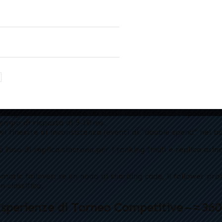
uciale per tornei che durano ore. I database distribuiti pi
geografica automatica.
egioni con latenza inferiore a 100 ms.
eo, isolando le partite di
Mega Jackpot
da quelle di
Live Bl
mentre i follower forniscono letture a bassa latenza.
eggio sia confermato da tutti i nodi prima di rispondere a
empo di risposta di 5‑10 ms.
i finestre di inconsistenza (eventi di “double‑spend” nei bo
 l’uso di replica sincrona per i ranking finali e replica asin
matic failover: se un nodo di sharding cade, il follower pr
n classifica.
sperienze di Torneo Competitive – ≈ 360