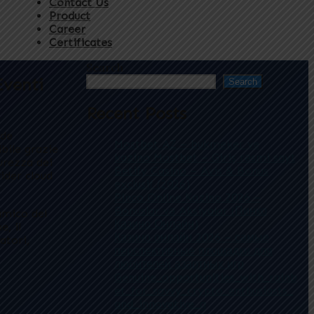
Contact Us
Product
Career
Certificates
Search
Eventi
Search
Recent Posts
ide
Mostbet AZ – bukmeker ve
ibile grazie
kazino Mostbet – Giriş rəsmi sayt
curezza dei
Betify Casino – Avis & Bonus
vider cloud
exclusif (2026)
Pinco Online Kazino 2026 –
Bonuslar və Aksiyalar (Пинко
amico del
Казино Онлайн)
e, il
Казино онлайн 2026 – самые
atori,
перспективные площадки для
любителей азартных игр
Genuine_opportunities_with_rainb
et_for_savvy_crypto_enthusiasts_
and_innovative_g