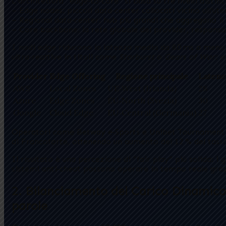
L’architettura “edge‑to‑core” si basa su tre livelli distinti
– Edge nodes: piccoli data‑center collocati vicino all’ut
– Regional data‑center: hub più grandi che aggregano il 
– Core backbone: la rete globale del provider, responsab
I nodi edge riducono la latenza media da 80 ms a meno d
ultra‑reattive in titoli come
Starburst
o
Gears of War: e
Provider
Edge Offering
Regione principale
Latenc
AWS
Local Zones
UE‑West (Irlanda)
28
Azure
Edge Zones
EU‑North (Svezia)
30
Google
Cloud Edge
EU‑Central (Germania)
27
Operatori come Betway e‑Sports e Unibet Tournament h
di Francoforte, ottenendo un aumento del 12 % del tass
Il risultato è una percezione di “fair play” più solida: 
sistemi anti‑cheat possono operare in tempo reale grazi
2. Bilanciamento del Carico Dinamico 
parole