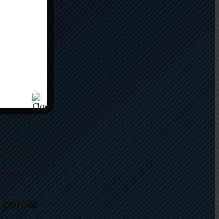
ù adatti
ackjack
.
l client,
nus).
crona per i
omuove a
 parole