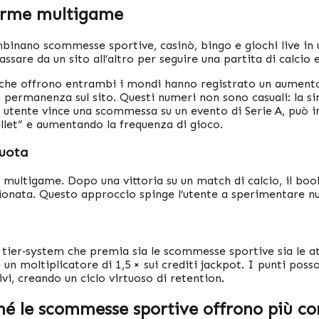
forme multigame
inano scommesse sportive, casinò, bingo e giochi live in u
sare da un sito all’altro per seguire una partita di calcio 
me che offrono entrambi i mondi hanno registrato un aumento
ermanenza sul sito. Questi numeri non sono casuali: la sine
 utente vince una scommessa su un evento di Serie A, può i
allet” e aumentando la frequenza di gioco.
ruota
 multigame. Dopo una vittoria su un match di calcio, il b
lezionata. Questo approccio spinge l’utente a sperimentare n
i
ier‑system che premia sia le scommesse sportive sia le atti
 un moltiplicatore di 1,5 × sui crediti jackpot. I punti pos
ivi, creando un ciclo virtuoso di retention.
ché le scommesse sportive offrono più co