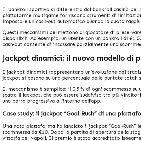
Il bankroll sportivo si differenzia dal bankroll casinò per l
piattaforme multigame forniscono strumenti di limitazion
impostare un cash‑out automatico quando la quota raggiu
Questi meccanismi permettono al giocatore di preservare 
disponibili. Ad esempio, un utente con un bankroll di €1.0
cash‑out consente di incassare parzialmente una scommessa
Jackpot dinamici: il nuovo modello di p
I jackpot dinamici rappresentano un’evoluzione dei tradizi
jackpot si basano su una percentuale delle puntate totali 
Il meccanismo è semplice: il 0,5 % di ogni scommessa su u
scatta il jackpot, che può essere suddiviso tra più vinci
una barra progressiva all’interno dell’app.
Case study: il jackpot “Goal‑Rush” di una piatta
Una nota piattaforma ha lanciato il jackpot “Goal‑Rush” le
scommessa da €10. Dopo la partita di apertura della stag
vittoria del Napoli. Il premio è stato accreditato istantanea