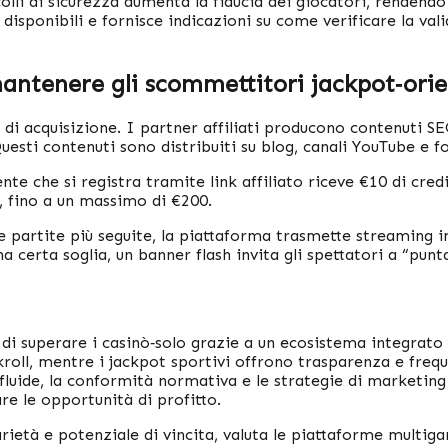
li di sicurezza aumenta la fiducia dei giocatori, rendendo 
isponibili e fornisce indicazioni su come verificare la vali
mantenere gli scommettitori jackpot‑ori
 di acquisizione. I partner affiliati producono contenuti S
uesti contenuti sono distribuiti su blog, canali YouTube e f
e che si registra tramite link affiliato riceve €10 di credi
, fino a un massimo di €200.
 le partite più seguite, la piattaforma trasmette streaming
 certa soglia, un banner flash invita gli spettatori a “pun
 superare i casinò‑solo grazie a un ecosistema integrato c
oll, mentre i jackpot sportivi offrono trasparenza e freque
e fluide, la conformità normativa e le strategie di marketi
re le opportunità di profitto.
varietà e potenziale di vincita, valuta le piattaforme multig