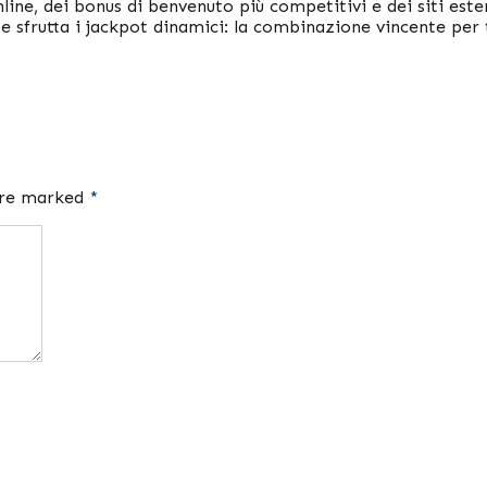
ne, dei bonus di benvenuto più competitivi e dei siti esteri
ll e sfrutta i jackpot dinamici: la combinazione vincente per
 are marked
*