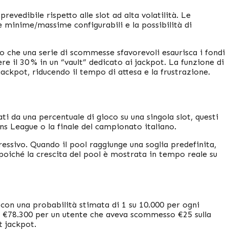
prevedibile rispetto alle slot ad alta volatilità. Le
 minime/massime configurabili e la possibilità di
 che una serie di scommesse sfavorevoli esaurisca i fondi
e il 30 % in un “vault” dedicato ai jackpot. La funzione di
ckpot, riducendo il tempo di attesa e la frustrazione.
ti da una percentuale di gioco su una singola slot, questi
ns League o la finale del campionato italiano.
ssivo. Quando il pool raggiunge una soglia predefinita,
poiché la crescita del pool è mostrata in tempo reale su
 con una probabilità stimata di 1 su 10.000 per ogni
di €78.300 per un utente che aveva scommesso €25 sulla
t jackpot.