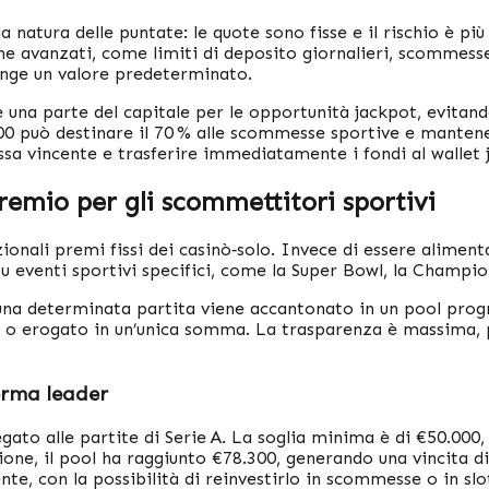
a natura delle puntate: le quote sono fisse e il rischio è più 
e avanzati, come limiti di deposito giornalieri, scommesse
nge un valore predeterminato.
una parte del capitale per le opportunità jackpot, evitando
00 può destinare il 70 % alle scommesse sportive e mantener
 vincente e trasferire immediatamente i fondi al wallet ja
remio per gli scommettitori sportivi
onali premi fissi dei casinò‑solo. Invece di essere alimenta
su eventi sportivi specifici, come la Super Bowl, la Champio
na determinata partita viene accantonato in un pool progre
tori o erogato in un’unica somma. La trasparenza è massima, 
forma leader
gato alle partite di Serie A. La soglia minima è di €50.000,
ione, il pool ha raggiunto €78.300, generando una vincita 
mente, con la possibilità di reinvestirlo in scommesse o in slo