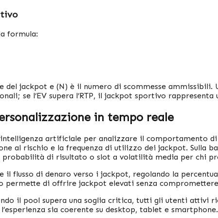
rtivo
la formula:
tare del jackpot e (N) è il numero di scommesse ammissibili
zionali; se l’EV supera l’RTP, il jackpot sportivo rappresen
personalizzazione in tempo reale
telligenza artificiale per analizzare il comportamento di m
ne al rischio e la frequenza di utilizzo dei jackpot. Sulla 
robabilità di risultato o slot a volatilità media per chi pre
e il flusso di denaro verso i jackpot, regolando la percent
io permette di offrire jackpot elevati senza compromettere l
ndo il pool supera una soglia critica, tutti gli utenti attiv
 l’esperienza sia coerente su desktop, tablet e smartphone.