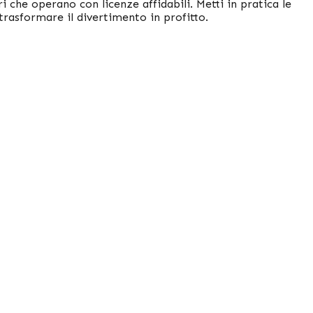
 che operano con licenze affidabili. Metti in pratica le
 trasformare il divertimento in profitto.