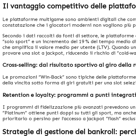
Il vantaggio competitivo delle piatta
Le piattaforme multigame sono ambienti digitali che comb
constatazione che i giocatori moderni non vogliono più pas
Secondo i dati raccolti da fonti di settore, le piattafor
“solo sport” e un incremento del 19 % del tempo medio di p
che amplifica il valore medio per utente (LTV). Quando un
provare una slot a jackpot, riducendo il rischio di “cold‑w
Cross‑selling: dal risultato sportivo al giro della 
Le promozioni “Win‑Back” sono tipiche delle piattaforme
della vincita sotto forma di giri gratuiti per una slot se
Retention e loyalty: programmi a punti integrat
I programmi di fidelizzazione più avanzati prevedono un t
“Platinum” ottiene punti doppi su tutti gli sport, ma anche
prioritario o persino per l’accesso a jackpot “flash” esclus
Strategie di gestione del bankroll: per