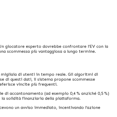
. Un giocatore esperto dovrebbe confrontare l’EV con la
ta una scommessa più vantaggiosa a lungo termine.
igliaia di utenti in tempo reale. Gli algoritmi di
base di questi dati, il sistema propone scommesse
ferisce vincite più frequenti.
uale di accantonamento (ad esempio 0,4 % anziché 0,5 %)
a solidità finanziaria della piattaforma.
i ricevono un avviso immediato, incentivando l’azione