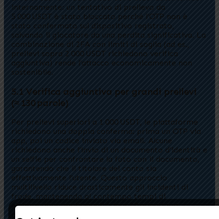
internamente: un tentativo di prelievo da
5 000 USDT è stato bloccato perché l’OTP non è
stato confermato sul dispositivo registrato,
salvando il giocatore da una perdita significativa. La
combinazione di 2FA con limiti di soglia (ad es.,
prelievi sopra 2 000 USDT richiedono verifica
aggiuntiva) rende l’attacco economicamente non
sostenibile.
5.1 Verifica aggiuntiva per grandi prelievi
(≈ 130 parole)
Per prelievi superiori a 1 000 USDT, le piattaforme
richiedono una doppia conferma: prima un OTP via
app, poi un codice inviato via email. Alcune
richiedono anche l’invio di un documento d’identità e
un selfie per confrontare la foto con il documento,
garantendo che il titolare del conto sia
effettivamente l’utente. Questo approccio
multilivello riduce drasticamente gli incidenti di
frode, mantenendo al contempo tempi di
elaborazione ragionevoli (circa 30 minuti per
prelievi verificati).