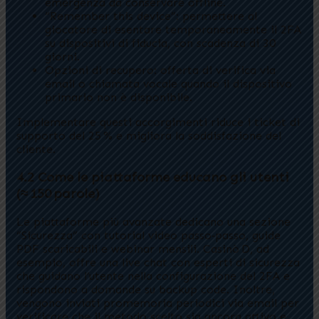
emergenza da conservare offline.
“Remember this device”: permettere al
giocatore di esentare temporaneamente il 2FA
su dispositivi di fiducia, con scadenza di 30
giorni.
Opzioni di recupero: offerta di verifica via
email o chiamata vocale quando il dispositivo
primario non è disponibile.
Implementare questi accorgimenti riduce i ticket di
supporto del 25 % e migliora la soddisfazione del
cliente.
4.2 Come le piattaforme educano gli utenti
(≈ 150 parole)
Le piattaforme più avanzate dedicano una sezione
“Sicurezza” con tutorial video passo‑passo, guide
PDF scaricabili e webinar mensili. Casinò D, ad
esempio, offre una live chat con esperti di sicurezza
che guidano l’utente nella configurazione del 2FA e
rispondono a domande su backup code. Inoltre,
vengono inviati promemoria periodici via email per
verificare che il metodo scelto sia ancora attivo e