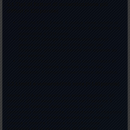
1.1 Tipi di fattori di autenticazione più
diffusi (≈ 120 parole)
OTP via SMS / Email: il codice viene inviato al
cellulare o alla casella di posta; è semplice ma
vulnerabile a SIM‑swap.
App TOTP (Google Authenticator, Authy):
genera un codice di sei cifre valido per
30 secondi; più sicuro perché non dipende da
reti esterne.
Push notification: l’app invia una richiesta di
conferma; l’utente approva con un tap,
riducendo il tempo di inserimento del codice.
1.2 Limiti e vulnerabilità note (≈ 140 parole)
Anche il 2FA più robusto può essere aggirato. Gli
attacchi di SIM‑swap consistono nel trasferire il
numero di telefono della vittima su una SIM
controllata dall’attaccante, consentendo la ricezione
di OTP via SMS. Il phishing evoluto può indurre
l’utente a inserire il codice in un sito clone,
inviandolo poi al vero casinò. Gli attacchi