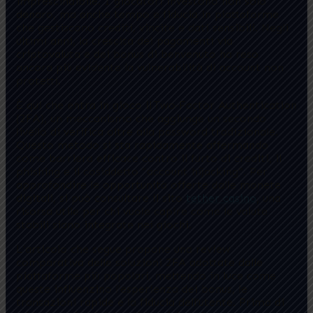
imprescindibile. I giocatori investono non solo
denaro, ma anche tempo e fiducia in piattaforme
che gestiscono crediti, vincite e dati sensibili. Negli
ultimi anni, la crescita dei pagamenti via
criptovaluta e dei bonus di benvenuto ha reso
ancora più evidente la vulnerabilità di account non
protetti.
È qui che entra in gioco il Two‑Factor Authentication
(2FA), un meccanismo che aggiunge un secondo
livello di verifica oltre alla password tradizionale.
Questo metodo si sta rapidamente affermando
come barriera efficace contro il furto di crediti, il
phishing e il cosiddetto “account hijacking”. Per
approfondire le opportunità offerte dalle monete
digitali, si può consultare il sito
tether casino
, una
risorsa utile per chi vuole capire come le valute
stabili siano integrate nei giochi.
L’articolo che segue propone una review
comparativa delle soluzioni 2FA adottate dalle
piattaforme più popolari, mettendo in luce come
queste influenzino l’esperienza dei bonus, le
transazioni rapide e la fiducia dell’utente. Prima di