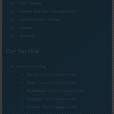
– Our Clients
– Safety and Risk Management
– Commercial License
– Career
– Product
Our Service
Sports Flooring
Tennis Court Construction
Padel Court Construction
Basketball Court Construction
Football Turf Construction
Cricket Pitch Construction