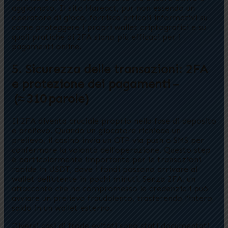
aggiornato. Il sito Hareact, pur non essendo un
operatore di gioco, fornisce articoli informativi su
come proteggere i propri wallet criptografici e su
quali pratiche di 2FA siano più efficaci per i
pagamenti online.
5. Sicurezza delle transazioni: 2FA
e protezione dei pagamenti –
(≈ 310 parole)
Il 2FA diventa cruciale proprio nella fase di deposito
e prelievo. Quando un giocatore richiede un
prelievo, il casinò invia un OTP via push o SMS per
confermare la volontà dell’operazione. Questo step
è particolarmente importante per le transazioni
rapide in USDT, dove i fondi possono arrivare al
wallet dell’utente in pochi minuti. Senza 2FA, un
attaccante che ha compromesso le credenziali può
avviare un prelievo fraudolento, trasferendo l’intero
saldo in un wallet esterno.
Diversi casi di frode evitati sono stati documentati