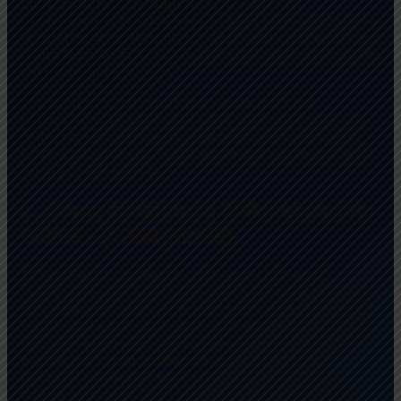
addentrarci nei dettagli tecnici, vedremo
brevemente il funzionamento del 2FA, analizzeremo
le offerte dei principali casinò, e infine esploreremo
le prospettive future di questa tecnologia nel mondo
del gioco online.
Il percorso è strutturato in sei capitoli: dal
funzionamento di base del 2FA, alla comparazione
delle interfacce, fino alle implicazioni per i bonus,
l’esperienza utente, la sicurezza dei pagamenti e le
tendenze emergenti.
1. Come funziona il 2FA nei casinò
online – (≈ 260 parole)
Il Two‑Factor Authentication è un sistema di
verifica che richiede due prove di identità prima di
concedere l’accesso. Il primo fattore è solitamente
qualcosa che l’utente conosce (password o PIN); il
secondo è qualcosa che possiede (un dispositivo
mobile, un token hardware) o qualcosa che è
(biometria). Nei casinò online, le tipologie più
diffuse includono l’OTP via SMS, le app basate su