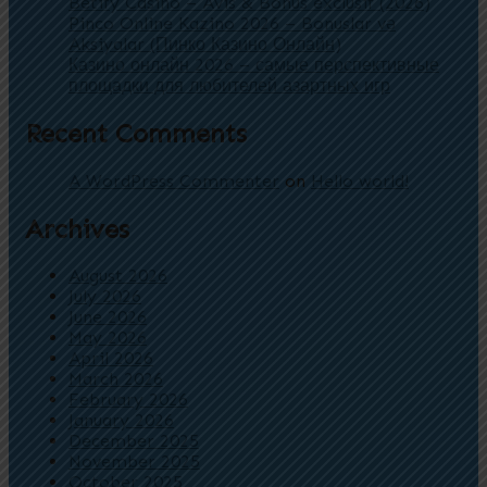
Betify Casino – Avis & Bonus exclusif (2026)
Pinco Online Kazino 2026 – Bonuslar və
Aksiyalar (Пинко Казино Онлайн)
Казино онлайн 2026 – самые перспективные
площадки для любителей азартных игр
Recent Comments
A WordPress Commenter
on
Hello world!
Archives
August 2026
July 2026
June 2026
May 2026
April 2026
March 2026
February 2026
January 2026
December 2025
November 2025
October 2025