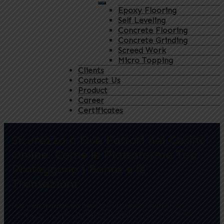
Epoxy Flooring
Self Leveling
Concrete Flooring
Concrete Grinding
Screed Work
Micro Topping
Clients
Contact Us
Product
Career
Certificates
Sicurezza a Due Fattori nei Casinò
Online: Come le Piattaforme Top
Proteggono i Bonus e le
Transazioni
Nel panorama dei giochi d’azzardo digitali, la
sicurezza non è più un optional ma una necessità