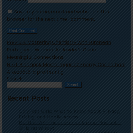
Save my name, email, and website in this
browser for the next time I comment.
Mastering Chemistry with European
Previous
Portuguese Women: An Insider’s Guide to
Meaningful Connections
Blackjack Mesterfogás az Energy Casino‑ban:
Next
A kezdőtől a profi szintig
Search
Search
Recent Posts
OnlyFans Girls: What to Know About Privacy,
Pricing, and Mobile Access
Mostbet AZ – bukmeker ve kazino Mostbet –
Giriş rəsmi sayt