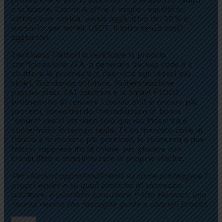
analizzate, Casinò A offre il miglior equilibrio:
attivazione rapida, bonus aggiuntivo del 10 % e
supporto per wallet USDT, il tutto senza costi
aggiuntivi.
Invitiamo i lettori a verificare la propria
configurazione 2FA, a generare backup code e a
sfruttare le promozioni riservate agli utenti più
sicuri. Guardando al futuro, l’autenticazione
passwordless, l’AI adattiva e le chiavi FIDO2
promettono di rendere i casinò online ancora più
protetti, consentendo l’introduzione di bonus
“smart” che si attivano solo quando l’identità è
confermata in tempo reale. In un mercato dove la
fiducia è la moneta più preziosa, la sicurezza a due
fattori rappresenta la chiave per giocare con
tranquillità e massimizzare le proprie vincite.
Per ulteriori approfondimenti su come proteggere i
propri wallet e su quali pratiche di sicurezza
adottare, è possibile consultare il sito Hareact, una
risorsa neutra che raccoglie guide e consigli pratici.