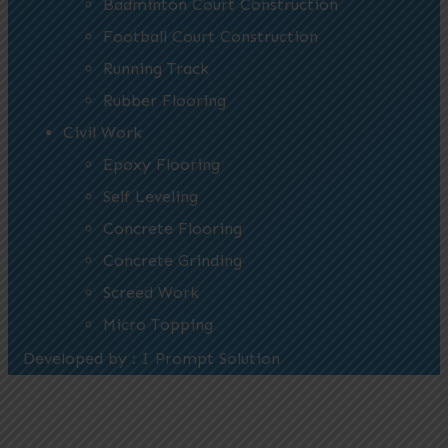
Badminton Court Construction
Football Court Construction
Running Track
Rubber Flooring
Civil Work
Epoxy Flooring
Self Leveling
Concrete Flooring
Concrete Grinding
Screed Work
Micro Topping
Developed by : I Prompt Solution