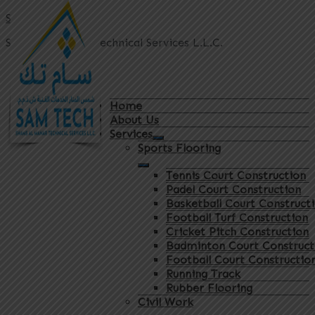
Sam Tech
Shams Al Manar Technical Services L.L.C.
Home
About Us
Services
Sports Flooring
Tennis Court Construction
Padel Court Construction
Basketball Court Construct
Football Turf Construction
Cricket Pitch Construction
Badminton Court Construct
Football Court Constructio
Running Track
Rubber Flooring
Civil Work