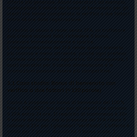
offerte più generose. Alcuni operatori, ad esempio,
raddoppiano il valore del bonus di benvenuto per gli
utenti che hanno completato la verifica a due fattori
entro 48 ore dalla registrazione.
Il rischio di abuso è reale: senza 2FA, un truffatore
può creare account falsi, richiedere il bonus,
prelevare immediatamente e sparire.
L’implementazione del 2FA rende questo scenario
più costoso e meno attraente, poiché ogni prelievo
richiede una conferma aggiuntiva. Di conseguenza, i
costi operativi per il casinò diminuiscono e le
promozioni possono essere più competitive.
3.1 Caso studio: Bonus di benvenuto con
verifica a due fattori (≈ 130 parole)
Casinò A propone un bonus di benvenuto del 100 %
fino a 500 USDT, ma solo per gli utenti che attivano
il 2FA entro 24 ore. Il requisito di scommessa è 30×
il valore del bonus, ma la presenza del 2FA riduce il
rollover a 25× per i giocatori “verificati”. L’offerta è
valida per 7 giorni, dopodiché il bonus scade. I