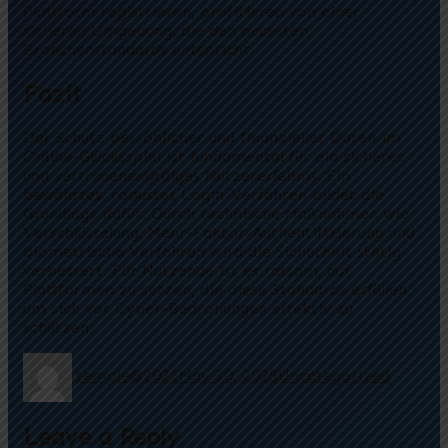
Plattform registrieren, profitieren von einer
sicheren Umgebung, die den neuesten
Branchenstandards entspricht.
Fazit
Der Schutz persönlicher und finanzieller Daten im
Online-Glücksspiel ist fundamental für ein sicheres
und vertrauenswürdiges Nutzererlebnis. Ein
bewährtes, robustes Login-Verfahren bildet die
Grundlage dafür. Durch technische Maßnahmen wie
Verschlüsselung, Mehr-Faktor-Authentifizierung und
biometrische Verfahren wird die Sicherheit stetig
verbessert. Für Nutzende ist es ratsam, auf
Plattformen zu setzen, die diese Standards erfüllen,
um sich vor Cyber-Bedrohungen effektiv zu
schützen.
temple@2021
May 30, 2025
Uncategorized
Leave a Reply