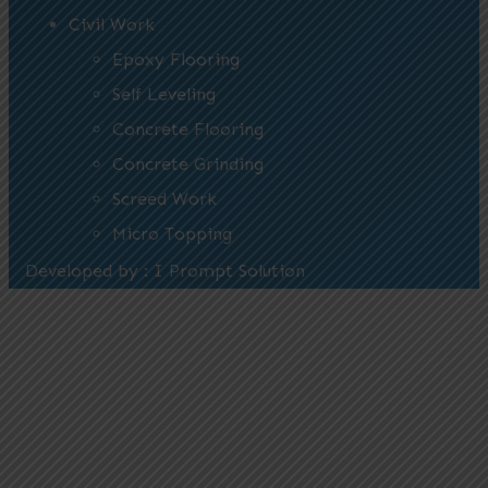
Civil Work
Epoxy Flooring
Self Leveling
Concrete Flooring
Concrete Grinding
Screed Work
Micro Topping
Developed by : I Prompt Solution