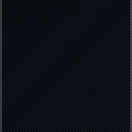
Kerndokumentation der
Sicherheitsmechanismen bei
Online-Casinos
Sicherheitsmaßnahme
Beschreibung
Secure Socket Layer (SSL)
und TLS gewährleisten,
dass alle
Verschlüsselung
Datenübertragungen
verschlüsselt sind. Dies
verhindert das Abhören
durch Dritte.
Zusätzliche
Verifizierungsschritte, etwa
Mehr-Faktor-
durch Einmal-Codes oder
Authentifizierung
biometrische Verfahren,
(MFA)
erhöhen die Sicherheit
erheblich.
Fingerabdruck-,
Gesichtserkennungs- oder
Biometrische
andere biometrische