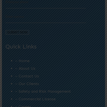
Quick Links
– Home
– About Us
– Contact Us
– Our Clients
– Safety and Risk Management
– Commercial License
– Career