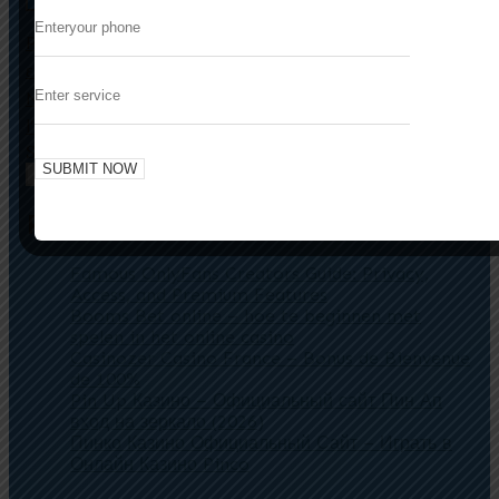
Η σημασία της τεχνολογίας στην σύγχρονη
Previous
εκπαίδευση: μια ολοκληρωμένη προσέγγιση
Le rôle des croupiers en direct dans
Next
l’expérience de jeu en ligne
Search
Search
Recent Posts
Famous OnlyFans Creators Guide: Privacy,
Access, and Premium Features
Booms Bet online – hoe te beginnen met
spelen in het online casino
Casinozer Casino France – Bonus de Bienvenue
de 100%
Pin Up Казино – Официальный сайт Пин Ап
вход на зеркало (2026)
Пинко Казино Официальный Сайт – Играть в
Онлайн Казино Pinco