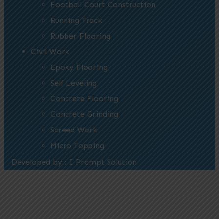
Football Court Construction
Running Track
Rubber Flooring
Civil Work
Epoxy Flooring
Self Leveling
Concrete Flooring
Concrete Grinding
Screed Work
Micro Topping
Developed by : I Prompt Solution