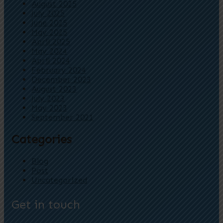
August 2025
July 2025
June 2025
May 2025
April 2025
May 2024
April 2024
February 2024
December 2023
August 2023
July 2023
May 2023
September 2021
Categories
Blog
Post
Uncategorized
Get in touch