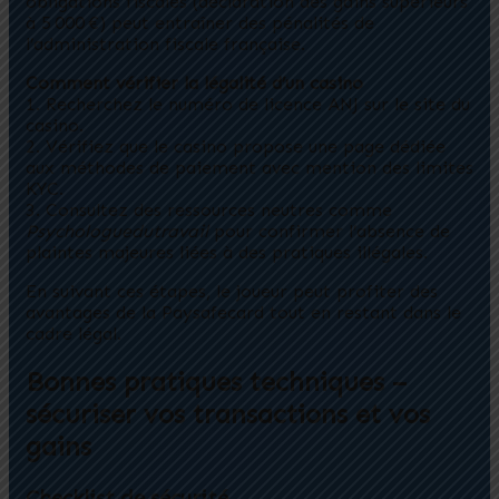
obligations fiscales (déclaration des gains supérieurs
à 5 000 €) peut entraîner des pénalités de
l’administration fiscale française.
Comment vérifier la légalité d’un casino
1. Recherchez le numéro de licence ANJ sur le site du
casino.
2. Vérifiez que le casino propose une page dédiée
aux méthodes de paiement avec mention des limites
KYC.
3. Consultez des ressources neutres comme
Psychologuedutravail
pour confirmer l’absence de
plaintes majeures liées à des pratiques illégales.
En suivant ces étapes, le joueur peut profiter des
avantages de la Paysafecard tout en restant dans le
cadre légal.
Bonnes pratiques techniques –
sécuriser vos transactions et vos
gains
Checklist de sécurité