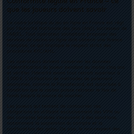
Conformité légale en France – ce
que les joueurs doivent savoir
Le cadre juridique du jeu en ligne en France est régi
par l’Autorité Nationale des Jeux (ANJ), successeur de
l’ARJEL. Tout opérateur souhaitant proposer des
services de casino en ligne doit obtenir une licence
française, ce qui implique le respect strict des
procédures KYC/AML.
Les opérateurs doivent conserver les données
d’identification du joueur pendant au moins cinq ans
et vérifier l’identité avant tout retrait supérieur à
1 000 €. L’utilisation de méthodes de paiement
anonymes, comme la Paysafecard, est autorisée à
condition que le casino puisse retracer le flux de
fonds jusqu’à la source du voucher.
Les joueurs qui tentent de contourner ces
obligations en utilisant exclusivement des VPN ou
des comptes jetables s’exposent à des sanctions,
notamment la suspension du compte et la
confiscation des gains. De plus, le non‑respect des