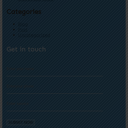
Categories
Blog
Post
Uncategorized
Get in touch