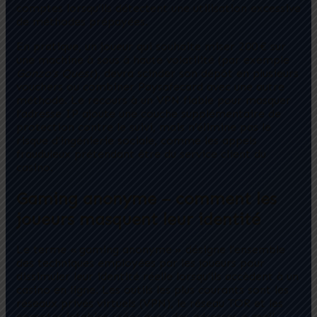
comptes lorsqu’ils détectent une utilisation excessive
de méthodes prépayées.
En pratique, un joueur qui souhaite miser 200 € sur
une machine à sous à haute volatilité (par exemple
Gonzo’s Quest
), devra scinder son dépôt en plusieurs
vouchers ou combiner Paysafecard avec une autre
méthode. Le recours à un VPN fiable pour masquer
l’adresse IP ajoute une couche supplémentaire de
protection contre le suivi, mais n’élimine pas le
risque d’ingénierie sociale, comme les appels
frauduleux prétendant être du service client du
casino.
Gaming anonyme – comment les
joueurs masquent leur identité
Le terme « gaming anonyme » désigne l’ensemble
des techniques employées par les joueurs pour
dissimuler leur identité réelle lorsqu’ils accèdent à un
casino en ligne. Les outils les plus courants sont les
réseaux privés virtuels (VPN), le réseau TOR et les
comptes jetables créés avec des adresses e‑mail