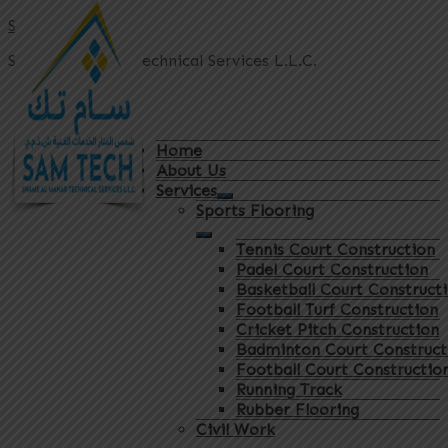
Sam Tech
Shams Al Manar Technical Services L.L.C.
Home
About Us
Services
Sports Flooring
Tennis Court Construction
Padel Court Construction
Basketball Court Construct
Football Turf Construction
Cricket Pitch Construction
Badminton Court Construct
Football Court Constructio
Running Track
Rubber Flooring
Civil Work