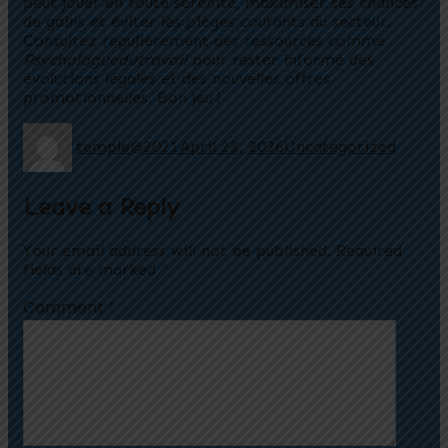
peut jouer en toute sérénité, maximiser ses chances
de gains et éviter les pièges courants du secteur.
Consultez régulièrement des ressources comme
Psychologuedutravail
pour rester informé des
évolutions légales et des nouvelles offres
promotionnelles. Bon jeu !
temple@2021
April 23, 2026
Uncategorized
Leave a Reply
Your email address will not be published.
Required
fields are marked
*
Comment
*