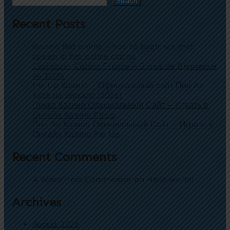
Search
Recent Posts
Booms Bet online – hoe te beginnen met
spelen in het online casino
Casinozer Casino France – Bonus de Bienvenue
de 100%
Pin Up Казино – Официальный сайт Пин Ап
вход на зеркало (2026)
Пинко Казино Официальный Сайт – Играть в
Онлайн Казино Pinco
Пин Ап Казино Официальный Сайт – Играть в
Онлайн Казино Pin Up
Recent Comments
A WordPress Commenter
on
Hello world!
Archives
August 2026