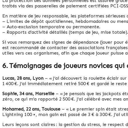
La protection des données personnelles est assurée grâce à
traités via des passerelles de paiement certifiées PCI‑DSS,
En matière de jeu responsable, les plateformes sérieuses of
– Limites de dépôt quotidiennes, hebdomadaires ou mensu
– Auto‑exclusion temporaire ou permanente.
– Rapports d’activité détaillés (temps de jeu, mise totale)
Si vous remarquez des signes de dépendance (jouer pour éc
est recommandé de contacter des associations françaises
utiles vers ces organismes, afin que chaque joueur puisse 
6. Témoignages de joueurs novices qui o
Lucas, 28 ans, Lyon
– « J’ai découvert la roulette éclair su
1 400 €. J’ai immédiatement retiré 500 € et gardé le rest
Sophie, 34 ans, Marseille
– « Je pensais que les jackpots éta
zéro, ce qui m’a rapporté 2 500 €. J’ai célébré avec mes ami
Mohamed, 22 ans, Toulouse
– « Le premier spin était stres
Lightning 100 ×, mon gain est passé de 3 € à 300 €. J’ai 
Leurs leçons sont claires : la gestion du stress, le respe