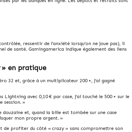
isés par les banques en ligne. Les dépôts et retraits sont
rôlée, ressentir de l’anxiété lorsqu’on ne joue pas), il
nel de santé. Gamingamerica indique également des liens
 » en pratique
ro 32 et, grâce à un multiplicateur 200 ×, j’ai gagné
 Lightning avec 0,10 € par case, j’ai touché le 500 × sur le
e session. »
e douzaine et, quand la bille est tombée sur une case
 risquer mon propre argent. »
tent de profiter du côté « crazy » sans compromettre son