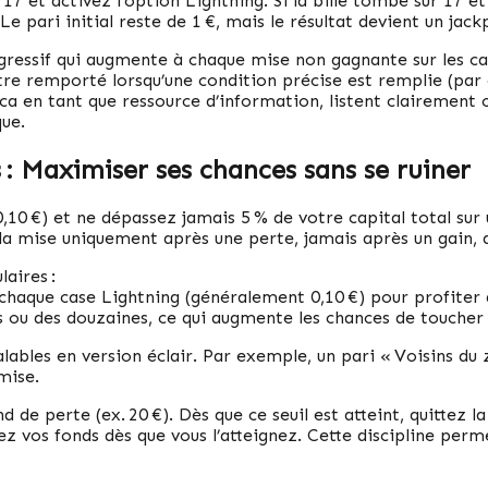
 et activez l’option Lightning. Si la bille tombe sur 17 et 
 pari initial reste de 1 €, mais le résultat devient un jackpot i
essif qui augmente à chaque mise non gagnante sur les case
être remporté lorsqu’une condition précise est remplie (par
 en tant que ressource d’information, listent clairement ces
que.
s : Maximiser ses chances sans se ruiner
 0,10 €) et ne dépassez jamais 5 % de votre capital total su
 mise uniquement après une perte, jamais après un gain, af
aires :
 chaque case Lightning (généralement 0,10 €) pour profiter 
s ou des douzaines, ce qui augmente les chances de toucher 
valables en version éclair. Par exemple, un pari « Voisins d
mise.
d de perte (ex. 20 €). Dès que ce seuil est atteint, quittez 
irez vos fonds dès que vous l’atteignez. Cette discipline p