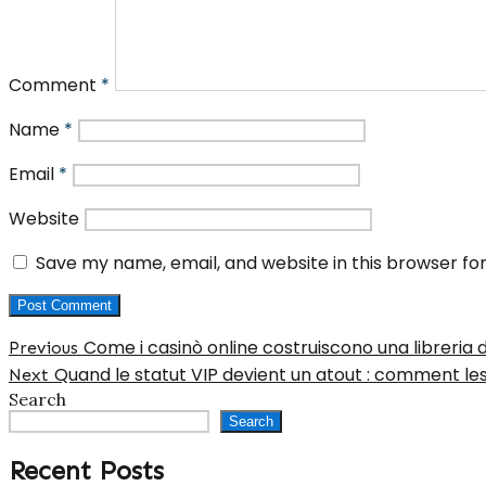
Comment
*
Name
*
Email
*
Website
Save my name, email, and website in this browser fo
Come i casinò online costruiscono una libreria d
Previous
Quand le statut VIP devient un atout : comment le
Next
Search
Search
Recent Posts