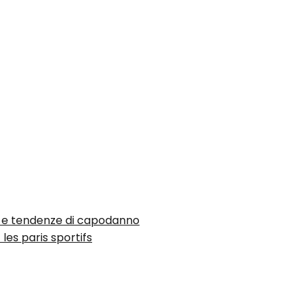
eri e tendenze di capodanno
es paris sportifs