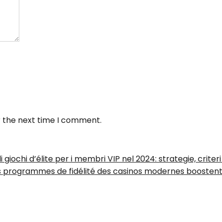
r the next time I comment.
i giochi d’élite per i membri VIP nel 2024: strategie, crit
s programmes de fidélité des casinos modernes boostent l