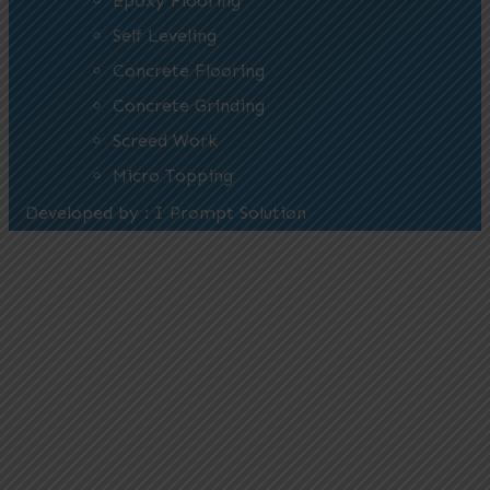
Epoxy Flooring
Self Leveling
Concrete Flooring
Concrete Grinding
Screed Work
Micro Topping
Developed by : I Prompt Solution