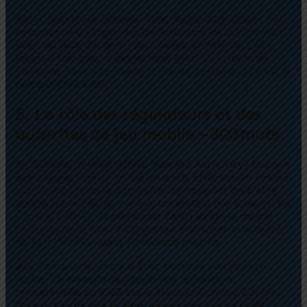
Enfin, les stores (Google Play, Apple App Store) ont
commencé à exiger des déclarations de conformité
pour les jeux d’argent, sous peine de retrait. Les
labels « fair‑play » deviennent ainsi un critère de
visibilité, tout comme le score de performance ou la
compatibilité AR.
5. Le rôle des régulateurs et des
autorités de jeu mobile – 300 mots
En Europe, le MGA (Malta Gaming Authority) impose
que chaque licence inclue un audit RNG annuel réalisé
par un laboratoire accrédité. Le rapport doit être
publié sur le site du casino, accessible aux joueurs. En
France, l’ARJEL (maintenant l’ANJ) exige la même
transparence, avec l’obligation d’afficher le numéro
de certification dans l’interface mobile.
Aux États‑Unis, chaque État possède son propre
cadre. Le Nevada demande une validation
trimestrielle du RNG via le Nevada Gaming Control
Board, tandis que le New Jersey impose un audit