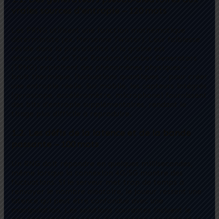
vraies sources d’entropie – 120 mots
Les PRNG utilisent une fonction mathématique
déterministe (ex. Mersenne Twister). Leur faiblesse
réside dans la prévisibilité si la graine est
découverte. Les True Random Number Generators
(TRNG) exploitent des phénomènes physiques –
bruit thermique, fluctuations quantiques – pour créer
une entropie réelle. Sur mobile, les capteurs intégrés
(gyroscope, accéléromètre, microphone) fournissent
des bits d’entropie supplémentaires, rendant le
tirage plus difficile à reproduire.
1.2. Les défis de la latence et de la bande
passante – 100 mots
Un RNG doit répondre en quelques millisecondes,
même lorsque la connexion 4G/5G montre des
fluctuations. Si le serveur met trop de temps à
renvoyer le nombre aléatoire, le joueur ressent une
latence qui peut être confondue avec une
manipulation. Les solutions courantes incluent le