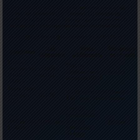
Le processus d’audit suit généralement trois étapes :
(1) test de séquence (10⁹ tirages), (2) analyse de
l’uniformité (chi‑carré, Kolmogorov‑Smirnov) et (3)
vérification de l’indépendance (autocorrélation).
Comparaison des exigences selon les juridictions :
Lab
Tests
Fréquence
Juridiction
obligatoire
additionnels
de ré‑audit
Union
Test de
européenne
eCOGRA
résilience aux
Annuel
(MGA,
ou GLI
attaques DDoS
ARJEL)
États‑Unis
Vérification de la
Tous les
(Nevada,
GLI‑28
RNG‑as‑a‑Service
6 mois
NJ)
Test de
Asie
compatibilité
(Philippines,
iTech Labs
avec les
Biennal
Malaisie)
paiements
mobiles