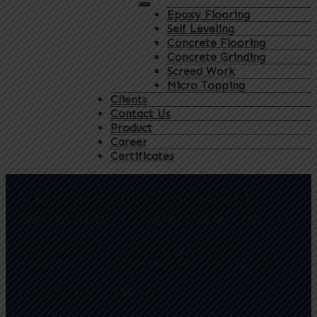
Epoxy Flooring
Self Leveling
Concrete Flooring
Concrete Grinding
Screed Work
Micro Topping
Clients
Contact Us
Product
Career
Certificates
**RNG et mobile : comment la
certification transforme la con…
RNG et mobile : comment la certification
transforme la confiance dans les casinos en ligne
Introduction – 260 mots