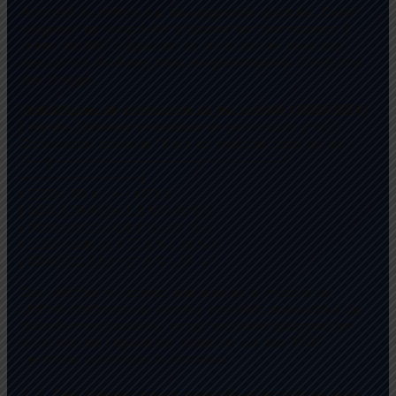
Android ou même sur des appareils pliables. Cette
exigence de réactivité a poussé les fournisseurs à
créer des RNG capables de fonctionner avec des
ressources limitées, tout en garantissant l’intégrité
des tirages.
Statistiques de croissance du jeu mobile (2020‑2024)
| Année | Revenus mondiaux du jeu mobile (M$) |
Croissance annuelle | Part du marché total du jeu |
|——|————————————|———————|
—————————–|
| 2020 | 68,4 | — | 45 % |
| 2021 | 78,9 | +15,3 % | 48 % |
| 2022 | 92,1 | +16,7 % | 51 % |
| 2023 | 108,3 | +17,6 % | 53 % |
| 2024 | 127,5 | +17,8 % | 55 % |
Ces chiffres montrent que plus de la moitié du
chiffre d’affaires du secteur provient aujourd’hui de
plateformes mobiles, ce qui explique pourquoi les
autorités de régulation insistent sur des RNG
certifiés, auditables à distance.
1.1. Des générateurs pseudo‑aléatoires aux