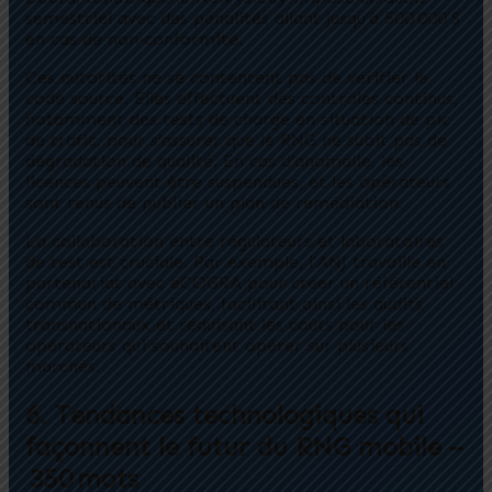
semestriel avec des pénalités allant jusqu’à 500 000 $
en cas de non‑conformité.
Ces autorités ne se contentent pas de vérifier le
code source. Elles effectuent des contrôles continus,
notamment des tests de charge en situation de pic
de trafic, pour s’assurer que le RNG ne subit pas de
dégradation de qualité. En cas d’anomalie, les
licences peuvent être suspendues, et les opérateurs
sont tenus de publier un plan de remédiation.
La collaboration entre régulateurs et laboratoires
de test est cruciale. Par exemple, l’ANJ travaille en
partenariat avec eCOGRA pour créer un référentiel
commun de métriques, facilitant ainsi les audits
transnationaux et réduisant les coûts pour les
opérateurs qui souhaitent opérer sur plusieurs
marchés.
6. Tendances technologiques qui
façonnent le futur du RNG mobile –
350 mots