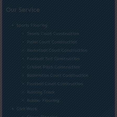
Our Service
Sports Flooring
Tennis Court Construction
Padel Court Construction
Basketball Court Construction
Football Turf Construction
Cricket Pitch Construction
Badminton Court Construction
Football Court Construction
Running Track
Rubber Flooring
Civil Work