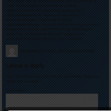
Decydując się na hazard online, warto poświęcić
czas na dokładne sprawdzenie polityk
rejestracyjnych i korzystanie wyłącznie z
rekomendowanych, legalnych serwisów.
Bezpieczeństwo i zaufanie to filary
odpowiedzialnego hazardu, które muszą stanowić
fundament każdej platformy. Przy właściwym
wyborze, zdobywanie emocji i wygranych
pozostanie przyjemnością, nie ryzykiem.
temple@2021
June 1, 2025
Uncategorized
Leave a Reply
Your email address will not be published.
Required
fields are marked
*
Comment
*