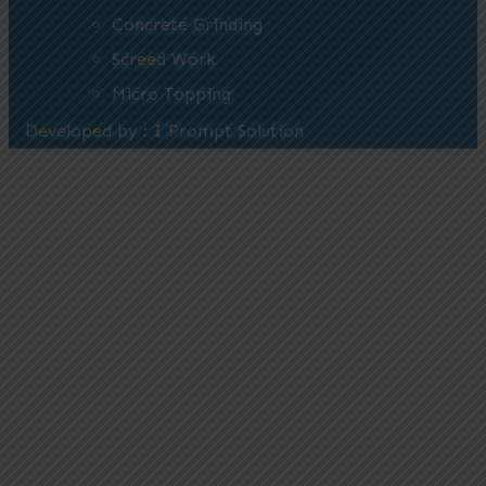
Concrete Grinding
Screed Work
Micro Topping
Developed by : I Prompt Solution