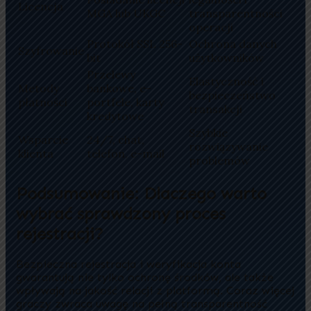
Licencja
MGA lub UKGC
transparentności
operacji
Protokół SSL 256-
Ochrona danych
Szyfrowanie
bit
użytkowników
Przelewy
Elastyczność i
Metody
bankowe, e-
bezpieczeństwo
płatności
portfele, karty
transakcji
kredytowe
Szybkie
Wsparcie
24/7, chat,
rozwiązywanie
klienta
telefon, e-mail
problemów
Podsumowanie: Dlaczego warto
wybrać sprawdzony proces
rejestracji?
Bezpieczna rejestracja i weryfikacja konta
gwarantują nie tylko ochronę środków, ale także
wpływają na jakość relacji z platformą. Coraz więcej
graczy zwraca uwagę na pełną transparentność