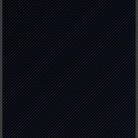
własnych środków. Choć wiele platform stara się
przyciągnąć graczy atrakcyjnymi ofertami, to
właśnie proces rejestracji i weryfikacji konta
odgrywa fundamentalną rolę w budowaniu zaufania.
Rejestracja w kasynach online –
główne wyzwania i kryteria wyboru
Rejestracja w serwisach hazardowych to pierwszy
krok, który musi być przeprowadzony z najwyższą
starannością. Użytkownicy często napotykają na
liczne wyzwania związane z bezpieczeństwem
danych, zgodnością z przepisami prawa, a także
dostępnością obsługi klienta na każdym etapie.
Poniżej przedstawiamy najważniejsze kryteria,
które powinny determinować wybór platformy:
Licencja i regulacje
– upewnijmy się, że kasyno
posiada odpowiednią licencję wydaną przez
uznane organy (np. Malta Gaming Authority,
UK Gambling Commission). To kluczowe
zapewnienie, że platforma działa zgodnie z
prawem i podlega regularnym audytom.