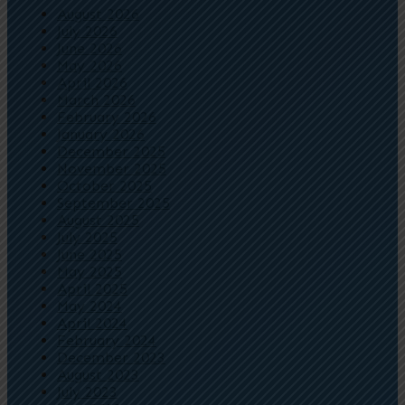
August 2026
July 2026
June 2026
May 2026
April 2026
March 2026
February 2026
January 2026
December 2025
November 2025
October 2025
September 2025
August 2025
July 2025
June 2025
May 2025
April 2025
May 2024
April 2024
February 2024
December 2023
August 2023
July 2023