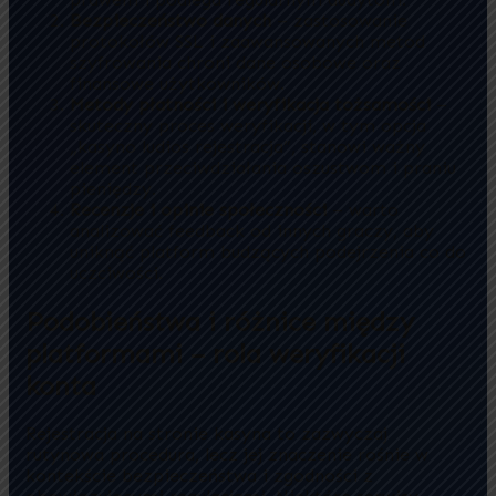
Bezpieczeństwo danych
– zastosowanie
protokołów SSL i zaawansowanych metod
szyfrowania chroni dane osobowe oraz
finansowe użytkowników.
Metody płatności i weryfikacja tożsamości
–
skuteczny proces weryfikacji, w tym opcja
„kasyno ludios rejestracja”, stanowi ważny
element przeciwdziałania oszustwom i praniu
pieniędzy.
Recenzje i opinie społeczności
– warto
analizować feedback od innych graczy, aby
uniknąć platform budzących podejrzenia co do
uczciwości.
Podobieństwa i różnice między
platformami – rola weryfikacji
konta
Rejestracja na stronie kasyna to zazwyczaj
rutynowa procedura, lecz jej znaczenie rośnie w
kontekście bezpieczeństwa i zgodności z