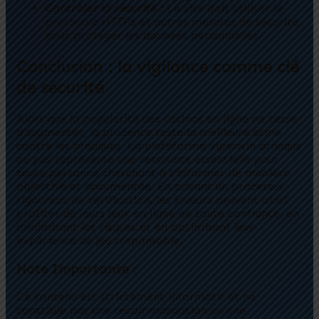
Contrôler la sécurité :
Le site doit utiliser le
protocole HTTPS et autres mesures de sécurité
pour protéger les données personnelles.
Conclusion : la vigilance comme clé
de sécurité
Alors que la popularité des casinos en ligne ne cesse
d’augmenter, la prudence reste la meilleure arme
contre les arnaques. La plateforme viperwin arnaque
ou pas représente une ressource essentielle pour
toute personne cherchant à s’informer de manière
objective et documentée. En suivant un processus
rigoureux de vérification, les joueurs peuvent ainsi
profiter de leurs jeux en ligne en toute confiance, en
minimisant les risques et en optimisant leur
expérience de jeu responsable.
Note Importante :
Ce contenu est strictement informatif et ne
constitue pas une recommandation ou une