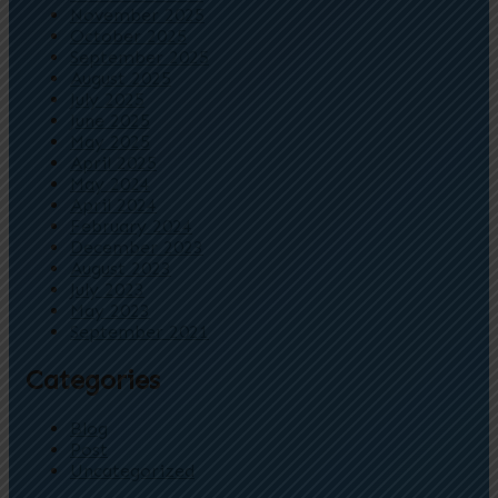
November 2025
October 2025
September 2025
August 2025
July 2025
June 2025
May 2025
April 2025
May 2024
April 2024
February 2024
December 2023
August 2023
July 2023
May 2023
September 2021
Categories
Blog
Post
Uncategorized