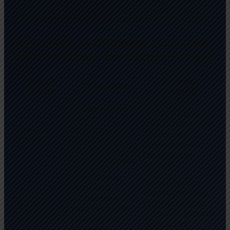
de ses pratiques, la qualité de son support client,
ainsi que la sécurité de ses transactions financières.
Les risques et arnaques courantes
dans le secteur des casinos en ligne
Type de
Exemples
Description
Risque
Courants
Interfaces
Opérateurs sans
modifiées pour
licence
favoriser la perte;
Sites non
susceptible de
absence de
régulés
manipuler les
vérification de
jeux ou de ne pas
l’identité des
verser les gains.
joueurs.
Utilisation de
Demandes de
méthodes
dépôts excessifs,
frauduleuses
FRAUDES
refus de retirer
pour voler des
FINANCIÈRES
des gains, gestion
fonds ou des
opaque des
données