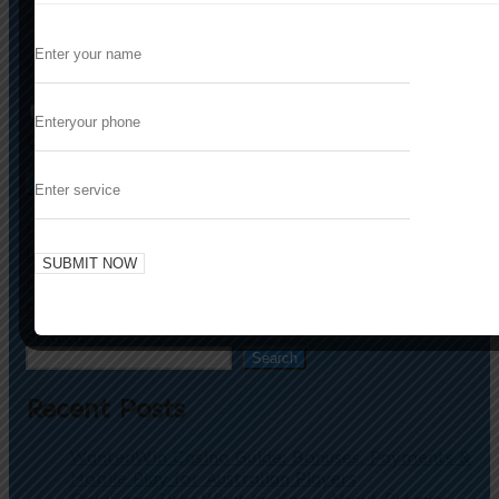
Email
*
Website
Save my name, email, and website in this
browser for the next time I comment.
Magyarországi Online Kaszinóipar:
Previous
Innovációk és Jogi Kihívások a Digitális Korszakban
Emerging Trends in Digital Gaming:
Next
Responsible Gambling and Innovative Promotions
Search
Search
Recent Posts
WantedWin Casino Guide: Bonuses, Payments &
Mobile Play for Australian Players