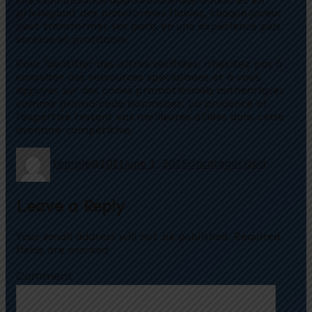
privilégiant des plateformes fiables, chaque joueur
peut transformer ses paris en une expérience plus
sereine et profitable.
Pour identifier des offres vérifiées, n’hésitez pas à
consulter des ressources spécialisées et à vous
appuyer sur des codes promotionnels authentiques
comme promo code boomsbet. La prudence et
l’expertise restent vos meilleures alliées dans cette
aventure compétitive.
temple@2021
June 1, 2025
Uncategorized
Leave a Reply
Your email address will not be published.
Required
fields are marked
*
Comment
*