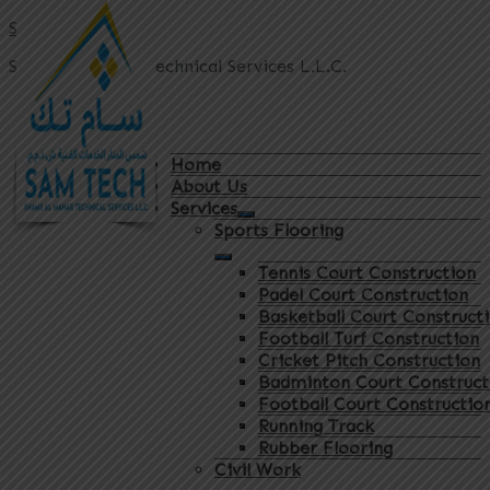
Sam Tech
Shams Al Manar Technical Services L.L.C.
Home
About Us
Services
Sports Flooring
Tennis Court Construction
Padel Court Construction
Basketball Court Construct
Football Turf Construction
Cricket Pitch Construction
Badminton Court Construct
Football Court Constructio
Running Track
Rubber Flooring
Civil Work