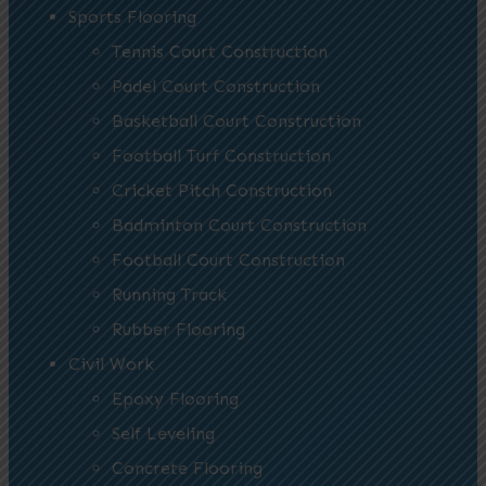
Sports Flooring
Tennis Court Construction
Padel Court Construction
Basketball Court Construction
Football Turf Construction
Cricket Pitch Construction
Badminton Court Construction
Football Court Construction
Running Track
Rubber Flooring
Civil Work
Epoxy Flooring
Self Leveling
Concrete Flooring