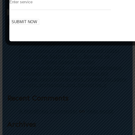
Search
Search
Recent Posts
Mostbet AZ – bukmeker ve kazino Mostbet –
Giriş rəsmi sayt
Betify Casino – Avis & Bonus exclusif (2026)
Pinco Online Kazino 2026 – Bonuslar və
Aksiyalar (Пинко Казино Онлайн)
Казино онлайн 2026 – самые перспективные
площадки для любителей азартных игр
Genuine_opportunities_with_rainbet_for_savvy
_crypto_enthusiasts_and_innovative_g
Recent Comments
A WordPress Commenter
on
Hello world!
Archives