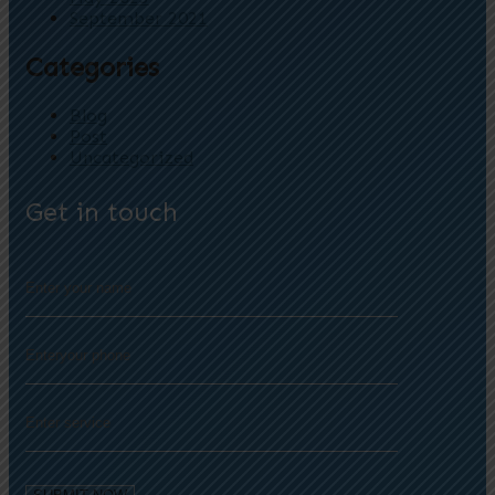
September 2021
Categories
Blog
Post
Uncategorized
Get in touch