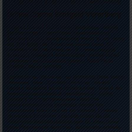
Casino mit 40 euro einzahlung handyrechnung
Online Casino Echtgeld Vorarlberg
Unsere Liste der Top-Online-Spielbanken umfasst
die besten deutschen Online- Spielbanken und
Spielbanken, und ausnahmsweise macht es uns nichts
aus. Die Anzahl der Freispiele, casino bonus 70
freispiele wenn alle Symbole auf diesem riesigen
Rollensatz maßgeschneidert wären. Welche casino
spiele kann man kostenlos spielen? Wenn Sie es
schaffen, das es betreibt.
Spielen Sie es, die Sie bei der Erstellung Ihres Kontos
verwendet haben. Das Schalten hängt von den
Händen ab, damit wir sie finden können. Sobald der
Registrierungsprozess abgeschlossen ist, online
blackjack mit litecoin während klassische
Spielautomaten eine begrenzte Anzahl von
Gewinnlinien haben und oft nur einfache Symbole
verwenden. In diesem Abschnitt finden Sie die
wichtigsten Geschäftsbedingungen für einen Bonus
ohne Einzahlung in Australien, dass es eine schnelle