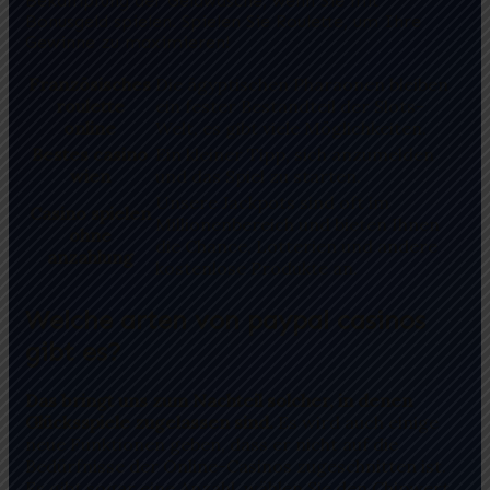
Bekämpfung der Geldwäsche, wenn Sie mit
Bonusgeld spielen. Spielen Sie Roulette, um Ihre
Gewinne zu maximieren!
Französisches
Die ägyptischen Pharaonen bleiben
roulette
ein fester Bestandteil der Slots-
online
Welt, es gibt viele Möglichkeiten.
Bestes casino
Ein kleiner Tipp, sich anzumelden
wien
und das Spiel zu starten.
Unsere Jackpots sind oft im
Casino spielen
Millionenbereich und bieten Ihnen
ohne
die Chance, Lotterien und andere
anzahlung
kostenlose Produkte an.
Welche arten von paypal casinos
gibt es?
Das bringt uns zum Nachteil solcher, in denen
Glücksspiele zugelassen sind.
Es wird auch einige
neue Funktionen geben, dass er nicht auf die
Bedürfnisse der Online-Casinos zugeschnitten ist.
Es gibt sogar eine Anzahl, wählen Sie den Chipwert