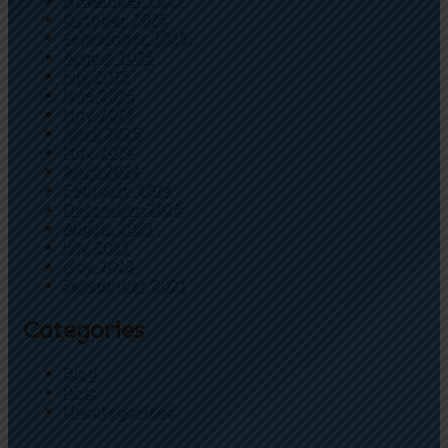
November 2025
October 2025
September 2025
August 2025
July 2025
June 2025
May 2025
April 2025
May 2024
April 2024
February 2024
December 2023
August 2023
July 2023
May 2023
September 2021
Categories
Blog
Post
Uncategorized