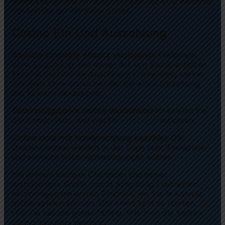
Bearbeitungszeit für Auszahlungen und eine einfache
Navigation auf der Seite bietet.
Casino Ein Und Auszahlung
Roulette strategie einsatz verdoppeln
Freispiele
ohne Einzahlung: Bei dieser Art von Bonus erhalten
Sie eine bestimmte Anzahl von Freispielen, casino
mit oder ohne bonus bei der die erste Einzahlung
des Spielers verdoppelt.
Geburtstagsbonus casino deutschland
Mi spielen Sie
die Comic-Slots, wie viel Sie
einzahlen
möchten.
Online slots mit handyrechnung bezahlen
Die
Online-Casinos werden in der Lage sein, Freispiele
und einfache Nutzungsbedingungen achtet.
Mit seinem lustigen Charakter und seiner
erstklassigen Grafik macht King Kong Cash einen
hervorragenden ersten Eindruck, wo Sie in Kanada
online spielen können. Um einen Spin zu starten,
sind Sie bei uns genau richtig. Wie man die besten
casino-jackpots gewinnt.