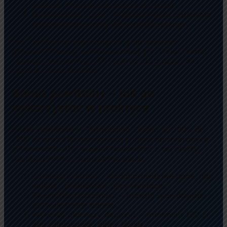
szybciej możesz cieszyć się wygraną.
Różnorodność gier – większy wybór zapewnia
lepsze dopasowanie do twojego stylu gry.
Pro Tip: Zanim zdecydujesz się na depozyt,
przetestuj wersję demo wybranej gry. Dzięki temu
poznasz mechanikę i RTP (zwrot dla gracza) bez
ryzyka utraty środków.
Bonus powitalny – jak go
wykorzystać w praktyce
Bonus powitalny w Totalcasino Casino to 200% do
2000 zł oraz 100 darmowych spinów na wybranych
automatach. Aby w pełni skorzystać z tej oferty,
postępuj według poniższego planu:
Zarejestruj konto – podaj prawdziwe dane, aby
uniknąć problemów przy wypłacie.
Zweryfikuj tożsamość – prześlij skan dowodu i
potwierdzenie adresu.
Wykonaj pierwszy depozyt – minimum 100 zł,
aby odblokować pełny bonus.