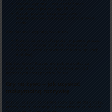
Szybkie wypłaty – większość żądań
realizowana jest w ciągu 15 minut.
Wysoki poziom bezpieczeństwa –
dwuskładnikowa autoryzacja chroni twoje
środki.
Aby dokonać wypłaty, wystarczy:
Przejść do sekcji „Wypłaty” w panelu gracza.
Wybrać metodę BLIK lub Przelewy24.
Wpisać kwotę i potwierdzić kod w aplikacji
mobilnej.
Did You Know? Kasyno nie pobiera opłat za
przelewy BLIK, co czyni tę metodę jedną z
najtańszych dostępnych w Polsce.
Gry na żywo – jak uzyskać
maksymalną rozrywkę
Kasyno na żywo to idealne rozwiązanie dla graczy,
którzy cenią interakcję z prawdziwymi krupierami.
Totalcasino Casino oferuje: