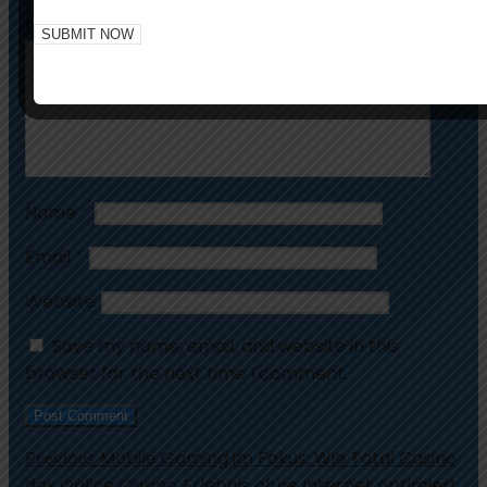
Comment
*
Name
*
Email
*
Website
Save my name, email, and website in this
browser for the next time I comment.
Mobile Gaming im Fokus: Wie Total Casino
Previous
das Online‑Casino‑Erlebnis ohne Internet optimiert