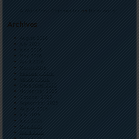
A WordPress Commenter
on
Hello world!
Archives
August 2026
July 2026
June 2026
May 2026
April 2026
March 2026
February 2026
January 2026
December 2025
November 2025
October 2025
September 2025
August 2025
July 2025
June 2025
May 2025
April 2025
May 2024