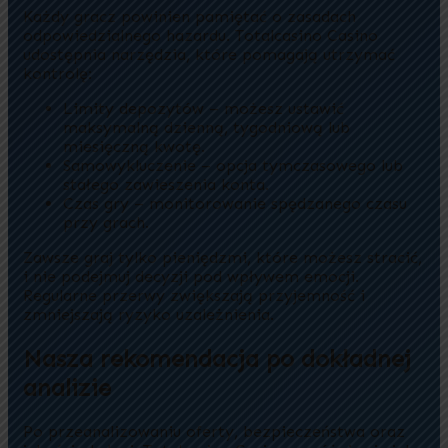
Każdy gracz powinien pamiętać o zasadach
odpowiedzialnego hazardu. Totalcasino Casino
udostępnia narzędzia, które pomagają utrzymać
kontrolę:
Limity depozytów – możesz ustawić
maksymalną dzienną, tygodniową lub
miesięczną kwotę.
Samowykluczenie – opcja tymczasowego lub
stałego zawieszenia konta.
Czas gry – monitorowanie spędzanego czasu
przy grach.
Zawsze graj tylko pieniędzmi, które możesz stracić,
i nie podejmuj decyzji pod wpływem emocji.
Regularne przerwy zwiększają przyjemność i
zmniejszają ryzyko uzależnienia.
Nasza rekomendacja po dokładnej
analizie
Po przeanalizowaniu oferty, bezpieczeństwa oraz