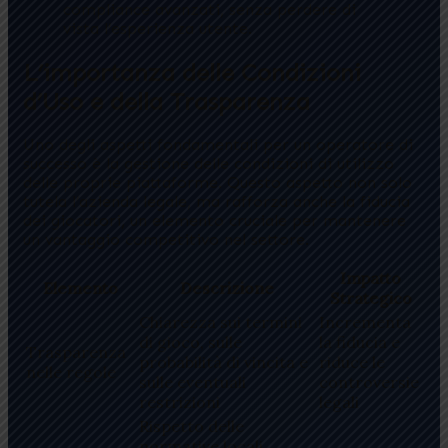
compliance avanzati, senza perdere di
vista l’esperienza utente.
L’importanza delle Condizioni
d’Uso e della Trasparenza
Uno degli aspetti fondamentali per un operatore di
successo è la gestione delle condizioni di utilizzo
delle proprie piattaforme. Questo aspetto non solo
tutela l’azienda legale, ma rafforza anche la fiducia
dei giocatori, un elemento cruciale per mantenere
un vantaggio competitivo nel settore.
Impatto
Elemento
Descrizione
Strategico
Chiarezza sui termini
Incrementa
di gioco, sulle
la fiducia e
Trasparenza
probabilità di vincita e
riduce le
nelle regole
sulle eventuali
controversie
restrizioni
legali
Rispetto delle
normative locali,