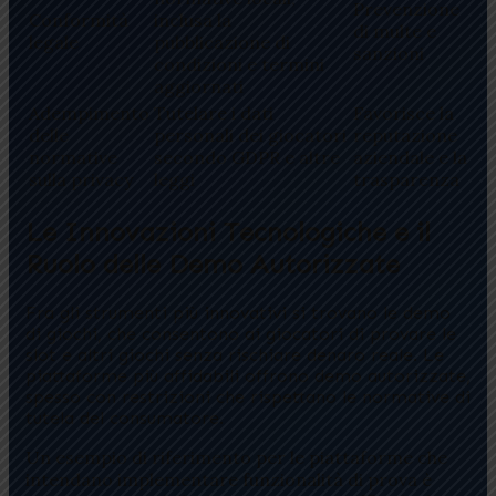
Prevenzione
Conformità
inclusa la
di multe e
legale
pubblicazione di
sanzioni
condizioni e termini
aggiornati
Adempimento
Tutelare i dati
Favorisce la
delle
personali dei giocatori
reputazione
normative
secondo GDPR e altre
aziendale e la
sulla privacy
leggi
trasparenza
Le Innovazioni Tecnologiche e il
Ruolo delle Demo Autorizzate
Fra gli strumenti più innovativi si trovano le demo
di giochi, che consentono ai giocatori di provare le
slot e altri giochi senza rischiare denaro reale. Le
piattaforme più affidabili offrono demo autorizzate,
spesso con restrizioni che rispettano le normative di
tutela del consumatore.
Un esempio di riferimento per le piattaforme che
intendano implementare funzionalità di prova è