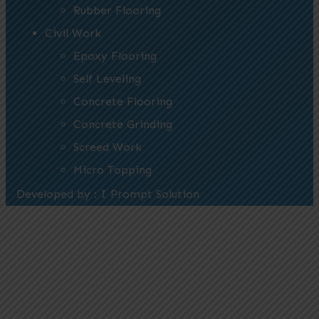
Rubber Flooring
Civil Work
Epoxy Flooring
Self Leveling
Concrete Flooring
Concrete Grinding
Screed Work
Micro Topping
Developed by : I Prompt Solution