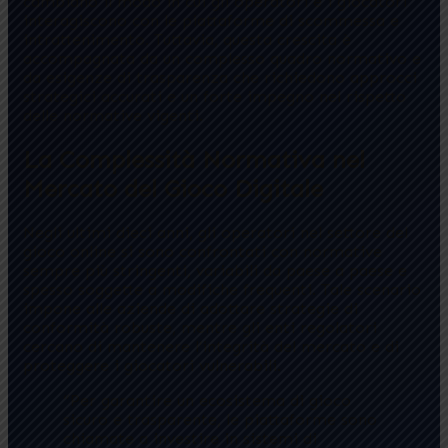
cambiano il modo in cui gli operatori e i giocatori
interagiscono con le piattaforme di scommessa e
intrattenimento. Tuttavia, questa crescita è
accompagnata da un complesso quadro normativo e
da esigenze di trasparenza che richiedono approcci
strategici accurati e un forte impegno nel rispetto
delle normative vigenti.
La Complessità Normativa nel
Mercato del Gioco Digitale
Negli ultimi dieci anni, gli operatori nel settore del
gioco online si sono confrontati con normative
sempre più stringenti, variabili da paese a paese e
spesso soggette a modifiche frequenti. Tale scenario
impone alle aziende di adottare strategie di
conformità robuste, mentre gli enti regolatori
cercano di mantenere l’integrità del mercato e di
proteggere i giocatori vulnerabili.
“Per garantire un ecosistema di gioco
sicuro e trasparente, le piattaforme sono
chiamate a investire in sistemi di