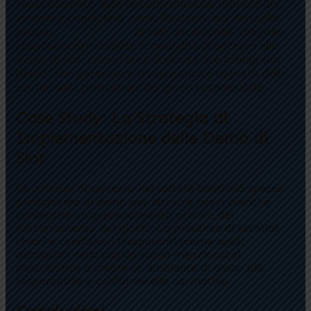
rappresentato dalla documentazione ufficiale dei
termini e condizioni, come illustrato nel dettaglio
presso
. In tale documento, vengono
questa pagina
chiaritamente stabilite le modalità di accesso alle
demo di slot, come l’area dedicata “ice fishing slot
demo”, che garantisce trasparenza e rispetto delle
norme sulla protezione del gioco responsabile.
Case Study: La Strategia di
Implementazione delle Demo di
Slot
Le aziende di successo nel settore adottano spesso
piattaforme di demo per attrarre nuovi clienti e
consentire un apprendimento pratico del
funzionamento dei giochi. La presenza di termini
chiari e condizioni trasparenti (come quelli
dettagliati nella pagina sopra menzionata)
contribuisce a creare un ambiente di gioco più
responsabile e conforme alle normative.