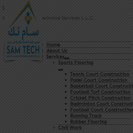
Sam Tech
Shams Al Manar Technical Services L.L.C.
Home
About Us
Services
Sports Flooring
Tennis Court Construction
Padel Court Construction
Basketball Court Construct
Football Turf Construction
Cricket Pitch Construction
Badminton Court Construct
Football Court Constructio
Running Track
Rubber Flooring
Civil Work