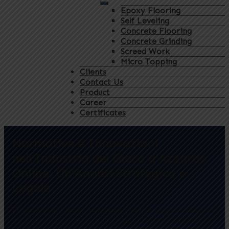
Epoxy Flooring
Self Leveling
Concrete Flooring
Concrete Grinding
Screed Work
Micro Topping
Clients
Contact Us
Product
Career
Certificates
Normative e Innovazioni
nell’Industria del Gioco d’Azzardo
Online: Un’Analisi Strategica e
Legale
Il settore del gioco d’azzardo online sta vivendo una
rapida evoluzione, con innovazioni tecnologiche che