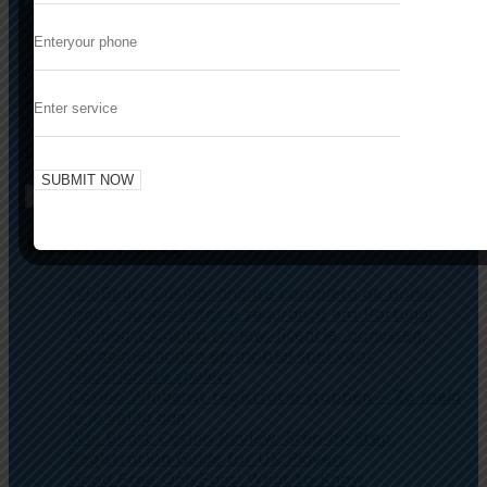
The Evolution of Digital Slot Gaming:
Previous
Unveiling the Strategies Behind Popularity
The landscape of digital slot gaming in the
Next
United Kingdom has undergone significant
evolution over
Search
Search
Recent Posts
WinBeast Casino: análise completa de bónus,
jogos, pagamentos e segurança em Portugal
Winbeast Casino review: licentie, bonussen,
betaalmethoden en mobiel spel voor
Nederlandse spelers
Casino Winbeast registratie stappen – Zo meld
je je veilig aan
Win Beast Casino Review: Step‑by‑Step
Registration Guide for UK Players
Good Free OnlyFans: What to Know