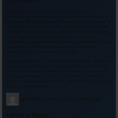
Conclusioni
Nel contesto attuale, la combinazione di
innovazione tecnologica, trasparenza normativa e
strategie di compliance costituisce il fondamento di
un’industria del gioco online sostenibile ed efficace.
Platform come quelle che offrono un ice fishing slot
demo rappresentano un esempio di come la
trasparenza possa essere integrata senza sacrificare
l’appeal commerciale, equilibrando interesse
economico e responsabilità sociale.
Per gli operatori e i regolatori del settore, adottare
un approccio strategico che includa la conformità
normativa e l’uso di demo approvate rappresenta
non solo una best practice, ma anche un obbligo
etico in una fase di crescente attenzione alle policy
di gioco responsabile.
temple@2021
May 5, 2025
Uncategorized
Leave a Reply