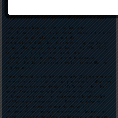
de prendre une pause de 15 minutes.
8. Perspectives d’avenir : IA, réalité
augmentée et protection du joueur en 2027
Les laboratoires de recherche des grands
fournisseurs de jeux travaillent sur des systèmes d’IA
capables de détecter des anomalies
comportementales dès les premiers signaux (temps
d’inactivité, hausse soudaine des mises). D’ici 2027,
ces algorithmes pourront proposer des
interventions proactives, comme le blocage
temporaire du compte ou l’envoi d’un conseiller en
dépendance.
Parallèlement, la réalité augmentée (RA) promet une
immersion accrue : les joueurs pourront visualiser les
jackpots sous forme d’objets 3D flottants dans leur
salon. Cette technologie soulève de nouvelles
exigences de protection, notamment la nécessité
d’afficher en permanence les limites de mise et le
temps de jeu dans le champ de vision. Les
régulateurs envisagent d’imposer des « indicateurs
de sécurité » obligatoires, similaires aux panneaux