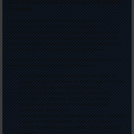
4. Le rôle des bonus de Noël dans la gestion
du risque
Les promotions de fin d’année sont souvent
présentées sous forme de tours gratuits, de
cash‑back ou de bonus de dépôt « double ». Si ces
incitations stimulent l’engagement, elles peuvent
aussi encourager le jeu excessif, surtout lorsque les
conditions de mise (wagering) sont faibles.
Pour limiter cet effet, certains opérateurs lient les
bonus à des paramètres de protection :
Bonus conditionné à une limite de mise : le
joueur ne peut réclamer le bonus que s’il a fixé
une mise maximale de 50 € par spin.
Cash‑back plafonné : le remboursement
quotidien ne dépasse pas 10 % du dépôt,
empêchant une utilisation répétée pour
compenser des pertes.
Tours gratuits avec expiration courte : incitent
à jouer immédiatement, mais le système
bloque les sessions si le temps de jeu dépasse
2 heures.