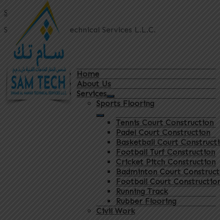
Sam Tech
Shams Al Manar Technical Services L.L.C.
Home
About Us
Services
Sports Flooring
Tennis Court Construction
Padel Court Construction
Basketball Court Construct
Football Turf Construction
Cricket Pitch Construction
Badminton Court Construct
Football Court Constructio
Running Track
Rubber Flooring
Civil Work