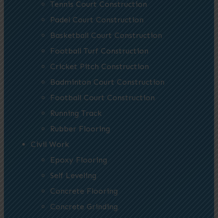
Tennis Court Construction
Padel Court Construction
Basketball Court Construction
Football Turf Construction
Cricket Pitch Construction
Badminton Court Construction
Football Court Construction
Running Track
Rubber Flooring
Civil Work
Epoxy Flooring
Self Leveling
Concrete Flooring
Concrete Grinding