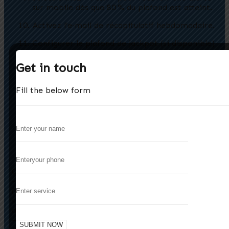
sur mobile dès que 80 % du plafond est atteint.
Activez l’e‑mail de récapitulatif hebdomadaire.
Configurer le plafond de jackpot (si disponible)
Dans la section « Jackpot », choisissez un
Get in touch
plafond de gain quotidien (ex. 150 000 €).
Autorisez le système à réduire
Fill the below form
automatiquement la mise maximale lorsqu’il
est proche du plafond.
Vérifier et sauvegarder
Revoyez le tableau récapitulatif.
Cliquez sur « Enregistrer ».
Conseils spécifiques aux jackpots progressifs
– Privilégiez les jeux à volatilité moyenne
(ex.
Starburst Mega
), qui offrent des gains réguliers
sans pousser le joueur à miser de grosses sommes
d’un coup.
– Limitez le nombre de spins consécutifs à 30 avant