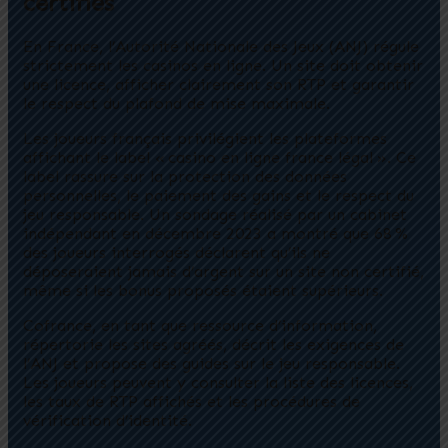
certifiés
En France, l’Autorité Nationale des Jeux (ANJ) régule
strictement les casinos en ligne. Un site doit obtenir
une licence, afficher clairement son RTP et garantir
le respect du plafond de mise maximale.
Les joueurs français privilégient les plateformes
affichant le label « casino en ligne france légal ». Ce
label rassure sur la protection des données
personnelles, le paiement des gains et le respect du
jeu responsable. Un sondage réalisé par un cabinet
indépendant en décembre 2023 a montré que 68 %
des joueurs interrogés déclarent qu’ils ne
déposeraient jamais d’argent sur un site non certifié,
même si les bonus proposés étaient supérieurs.
Cofrance, en tant que ressource d’information,
répertorie les sites agréés, décrit les exigences de
l’ANJ et propose des guides sur le jeu responsable.
Les joueurs peuvent y consulter la liste des licences,
les taux de RTP affichés et les procédures de
vérification d’identité.