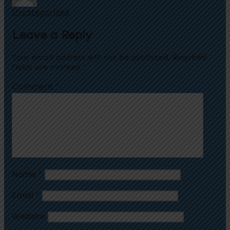
Uncategorized
Leave a Reply
Your email address will not be published.
Required
fields are marked
*
Comment
*
Name
*
Email
*
Website