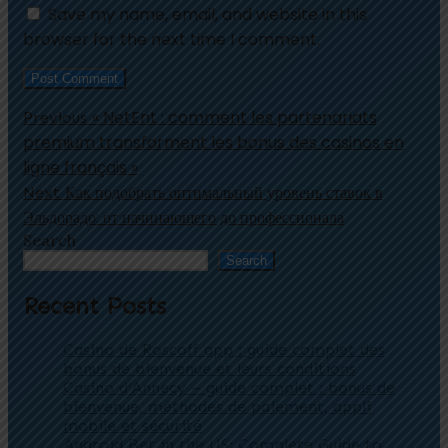
Save my name, email, and website in this
browser for the next time I comment.
« NetEnt : comment les partenariats
Previous
premium transforment les bonus des casinos en
ligne français »
Как подобрать оптимальный уровень ставок в
Next
Эльдорадо: от начинающего до профессионала
Search
Search
Recent Posts
Casino de Roscoff app : guide complet des
bonus de bienvenue et leurs conditions
Casino d’Annecy – guide complet : bonus de
bienvenue, méthodes de paiement, appli
mobile et sécurité
Android Bet in the US: Complete Guide to