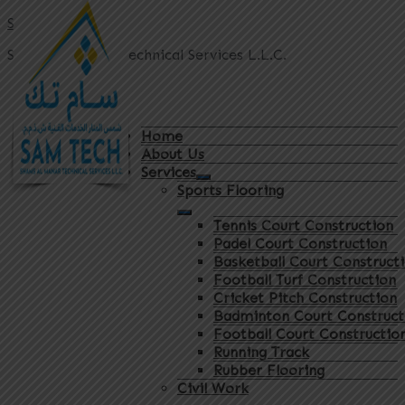
Sam Tech
Shams Al Manar Technical Services L.L.C.
Home
About Us
Services
Sports Flooring
Tennis Court Construction
Padel Court Construction
Basketball Court Construct
Football Turf Construction
Cricket Pitch Construction
Badminton Court Construct
Football Court Constructio
Running Track
Rubber Flooring
Civil Work