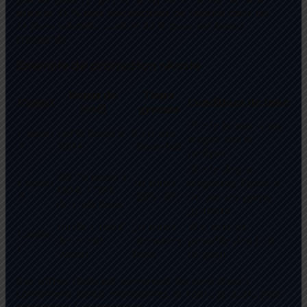
étaient 35 % plus susceptibles de revenir dans les
14 jours suivants, contre 22 % pour les bonus
standards.
Exemple de promotion réussie
Bonus de
Tours
Casino
Conditions de mise
Noël
gratuits
20 x le bonus, sans
Casino
150 % jusqu’à
25 tours
wager sur le
A
200 €
“Snowfall”
jackpot
30 x le dépôt,
200 % jusqu’à
Casino
30 tours
wagering limité à
150 € + 50 €
B
“Elf’s Gift”
5 € sur les gains
de cash back
gratuits
100 % + 100 €
20 tours
15 x, retrait
Casino
de crédit
“Reindeer
possible dès 10 €
C
“Avent”
Rush”
de gain
Ces offres illustrent comment les opérateurs
combinent bonus monétaires et tours gratuits pour
maximiser l’engagement.