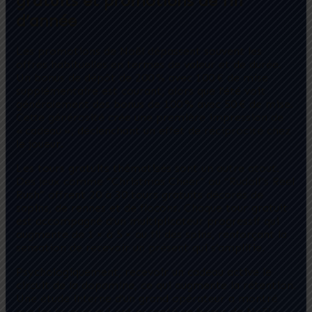
gratuits et promotions de fin
d’année
Les promotions de Noël dépassent souvent les
offres habituelles en termes de valeur et de durée.
Un bonus de dépôt de 200 % avec 100 € de mise
supplémentaire est courant, alors que l’été voit
généralement des bonus de 100 % avec 50 € de mise.
Cette générosité crée une première impression de
« cadeau », déclenchant un effet de réciprocité chez
le joueur.
Les tours gratuits thématisés sont un autre atout.
Des jeux comme “Christmas Cheer” ou “Rudolf’s Reel
Rush” offrent 20 à 30 tours gratuits décorés de
sapins, de rennes et de flocons. Chaque tour gratuit
est accompagné d’un multiplicateur progressif qui
augmente de 1 × à 5 × au fil des spins, renforçant la
sensation de recevoir un présent qui s’amplifie.
Psychologiquement, recevoir un cadeau active le
circuit de la dopamine, ce qui augmente la rétention.
Une étude interne d’un grand opérateur a montré
que les joueurs qui ont accepté un bonus de Noël