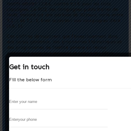
festifs atteint 12,8 €, contre 9,3 € pour les slots
classiques. Le ROI des campagnes publicitaires de
Noël, mesuré sur une période de 30 jours, varie entre
5,2 : 1 et 7,1 : 1, bien supérieur aux campagnes d’été
(3,8 : 1).
Ces chiffres démontrent que l’investissement dans
des bonus généreux, des graphismes thématiques et
des programmes de fidélité génère un retour
nettement supérieur pendant la saison des fêtes.
8. Perspectives 2025 : les tendances
Get in touch
à venir pour les slots festifs
Fill the below form
Réalité augmentée (RA)
Les développeurs explorent la RA pour projeter un
sapin de Noël 3D dans le salon du joueur via
smartphone. Le joueur peut interagir avec les
décorations, déclenchant des tours gratuits cachés
sous les boules. Cette immersion promet
d’augmenter le temps de jeu de 20 à 30 %.