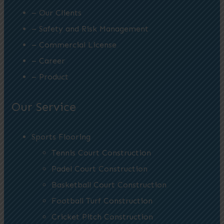
– Our Clients
– Safety and Risk Management
– Commercial License
– Career
– Product
Our Service
Sports Flooring
Tennis Court Construction
Padel Court Construction
Basketball Court Construction
Football Turf Construction
Cricket Pitch Construction