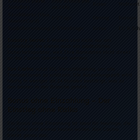
E‑Wallets (Skrill,
Sehr schnell (bis
Keine
Weltweit
Neteller)
zu 24 h)
Kreditkarte (Visa,
1–2 Tage
Gering
Europa
MasterCard)
Banküberweisung
3–5 Werktage
Keine
EU & Sc
Industry Secret:
E‑Wallets sind nicht nur am
schnellsten, sie bieten auch ein zusätzliches
Sicherheitspolster, weil Ihre Bankdaten nicht direkt
an das Casino übermittelt werden.
Xon Casino
nutzt SSL‑Verschlüsselung, um alle
Transaktionen zu schützen. Die Auszahlungszeit wird
häufig in weniger als 24 Stunden bestätigt, was zu
den besten in der Branche gehört.
Bonus ohne Einzahlung – Der
Einstieg ohne Risiko
Ein Bonus ohne Einzahlung ist ideal für Neulinge, die
das Spiel erst einmal testen wollen. Xon Casino
bietet genau das: