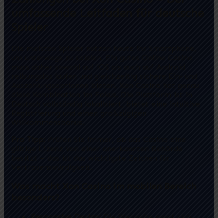
umfassende Leitfaden für deutsche
Spieler
Die meisten Spieler nutzen heute ihr Smartphone,
um unterwegs zu spielen. Ein gutes Online Casino
muss daher sowohl auf iOS als auch auf Android
reibungslos laufen und gleichzeitig sichere Ein‑ und
Auszahlungsoptionen bieten. Xon Casino hat genau
diese Kombination im Fokus. Die Plattform ist in
Deutsch vollständig lokalisiert, bietet eine intuitive
Registrierung und einen großzügigen
Willkommensbonus.
Pro Tipp:
Prüfen Sie immer, ob das Casino eine
gültige Lizenz von einer anerkannten Behörde
besitzt – das ist das wichtigste Zeichen für
Vertrauenswürdigkeit.
Was macht Xon Casino im mobilen Bereich
besonders?
Responsive Design:
Die Webseite passt sich