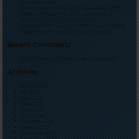
Giriş rəsmi sayt
Betify Casino – Avis & Bonus exclusif (2026)
Pinco Online Kazino 2026 – Bonuslar və
Aksiyalar (Пинко Казино Онлайн)
Казино онлайн 2026 – самые перспективные
площадки для любителей азартных игр
Recent Comments
A WordPress Commenter
on
Hello world!
Archives
August 2026
July 2026
June 2026
May 2026
April 2026
March 2026
February 2026
January 2026
December 2025
November 2025