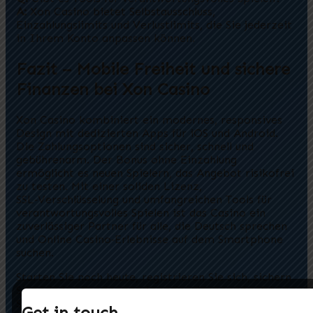
A:
Xon Casino bietet Selbstausschluss,
Einzahlungslimits und Verlustlimits, die Sie jederzeit
in Ihrem Konto anpassen können.
Fazit – Mobile Freiheit und sichere
Finanzen bei Xon Casino
Xon Casino kombiniert ein modernes, responsives
Design mit dedizierten Apps für iOS und Android.
Die Zahlungsoptionen sind sicher, schnell und
gebührenarm. Der Bonus ohne Einzahlung
ermöglicht es neuen Spielern, das Angebot risikofrei
zu testen. Mit einer soliden Lizenz,
SSL‑Verschlüsselung und umfangreichen Tools für
verantwortungsvolles Spielen ist das Casino ein
zuverlässiger Partner für alle, die Deutsch sprechen
und Online Casino‑Erlebnisse auf dem Smartphone
suchen.
Starten Sie noch heute, registrieren Sie sich, sichern
Sie sich den Xon bonus ohne einzahlung und erleben
Sie, wie reibungslos mobiles Spielen sein kann. Viel
Get in touch