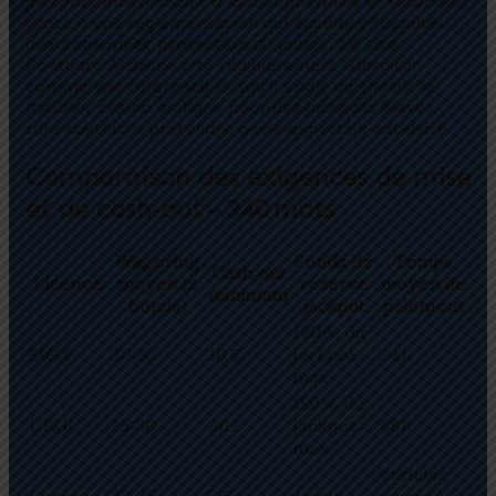
jackpots massifs sont à la fois possibles et sécurisés,
grâce à une réglementation qui équilibre fiscalité
avantageuse et protection du joueur. Le site
Pontdarc Ardeche cite régulièrement Gibraltar
comme une référence lorsqu’il s’agit de choisir le
meilleur casino en ligne pour des jackpots élevés,
sans toutefois prétendre à une expertise exclusive.
Comparaison des exigences de mise
et de cash‑out – 340 mots
Wagering
Fonds de
Temps
Cash‑out
Licence
moyen (x
réserve
moyen de
minimum
bonus)
jackpot
paiement
120 % du
MGA
30‑35
10 €
jackpot
24 h
max
150 % du
UKGC
25‑30
20 £
jackpot
48 h
max
Variable
Curacao
20‑25
5 €
Aucun
(jusqu’à