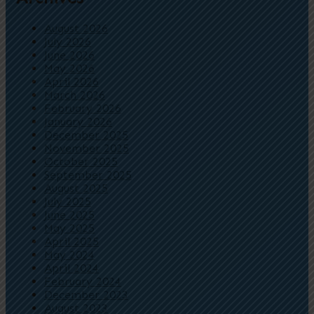
August 2026
July 2026
June 2026
May 2026
April 2026
March 2026
February 2026
January 2026
December 2025
November 2025
October 2025
September 2025
August 2025
July 2025
June 2025
May 2025
April 2025
May 2024
April 2024
February 2024
December 2023
August 2023