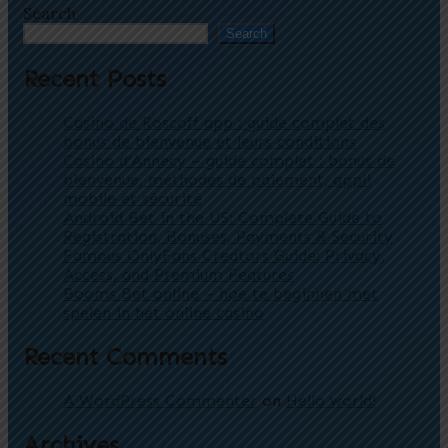
Search
Search
Recent Posts
Casino de Roscoff app : guide complet des
bonus de bienvenue et leurs conditions
Casino d’Annecy – guide complet : bonus de
bienvenue, méthodes de paiement, appli
mobile et sécurité
Android Bet in the US: Complete Guide to
Registration, Bonuses, Payments & Security
Famous OnlyFans Creators Guide: Privacy,
Access, and Premium Features
Booms Bet online – hoe te beginnen met
spelen in het online casino
Recent Comments
A WordPress Commenter
on
Hello world!
Archives