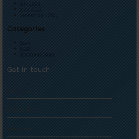
July 2023
May 2023
September 2021
Categories
Blog
Post
Uncategorized
Get in touch