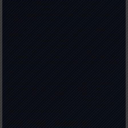
“ways” ha anche aperto la porta a strutture di
jackpot più complesse, poiché gli sviluppatori hanno
potuto collegare la crescita del jackpot al numero di
combinazioni possibili.
Le prime versioni dei jackpot Megaways erano
statiche, ma con l’avvento dei sistemi di progressive
pool è stato possibile creare jackpot che aumentano
in tempo reale, alimentati da una percentuale di
ogni scommessa. Questo ha trasformato il
Megaways da una semplice curiosità di design a una
piattaforma per vincite potenzialmente milionarie.
Nel corso degli ultimi tre anni, oltre una dozzina di
studi di sviluppo hanno licenziato il motore,
arricchendolo con temi che vanno dal mito egizio
alle corse futuristiche. Oggi, la maggior parte dei
grandi provider – Pragmatic Play, Red Tiger,
Blueprint – offre almeno una slot Megaways con
jackpot progressivo, confermando il suo status di
“powerhouse” del settore.
What Makes a Jackpot Slot