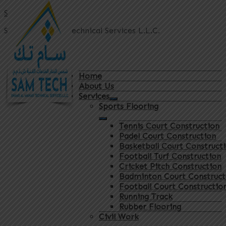
Sam Tech
Shams Al Manar Technical Services L.L.C.
Home
About Us
Services
Sports Flooring
Tennis Court Construction
Padel Court Construction
Basketball Court Construct
Football Turf Construction
Cricket Pitch Construction
Badminton Court Construct
Football Court Constructio
Running Track
Rubber Flooring
Civil Work