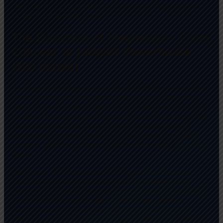
meccanismi psicologici che spingono i giocatori a
inseguire il grande colpo.
The Evolution of Megaways – From
Concept to Jackpot Powerhouse
(320 parole)
Il viaggio del Megaways parte dal 2016, quando Big
Time Gaming ha introdotto
Bonanza
. L’idea era
semplice ma rivoluzionaria: ogni rullo non ha più un
numero fisso di simboli, ma un “strip” dinamico che
può variare ad ogni spin. Questa flessibilità ha
permesso di creare fino a 117 649 modi di vincita,
un salto quantico rispetto alle tradizionali 25 o 50
linee.
Dal punto di vista tecnico, il motore utilizza un
algoritmo di randomizzazione che determina il
numero di simboli per rullo prima della rotazione. Il
risultato è un’esperienza di gioco che cambia
costantemente, mantenendo alta la tensione e
l’interesse del giocatore. La possibilità di variare le