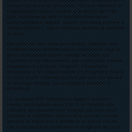
comportamento del giocatore, l’AI può adattare la
frequenza dei simboli scatter o la durata dei free
spin, mantenendo alta la soddisfazione senza
compromettere l’equità. Questo potrebbe portare a
“bonus dinamici” che si evolvono durante la sessione
di gioco.
Dal punto di vista delle partnership, vediamo una
tendenza verso collaborazioni cross‑brand: case di
gioco tradizionali stanno unendo le forze con
franchise di intrattenimento per creare slot a tema
Megaways con jackpot integrati. Un esempio
imminente è la collaborazione tra Pragmatic Play e
un noto studio cinematografico per una slot basata
su una saga fantasy, con un jackpot previsto di
€6 milioni.
Le tendenze RTP indicano un leggero aumento
medio, spostandosi verso il 97 % in risposta alle
richieste dei giocatori per margini più favorevoli.
Tuttavia, la volatilità rimarrà alta, poiché i casinò
cercano di bilanciare il desiderio di grandi vincite
con la necessità di preservare la longevità del pool.