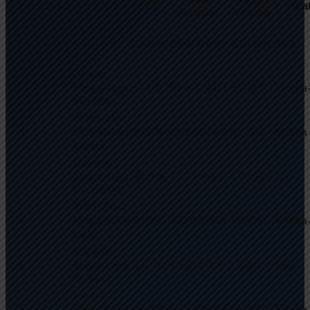
Posizione
Titolo
RTP
Volat
Jackpot
Vincita
Megaways
1
Jackpot
96,8 %
€5 000 000
€12 500
Alta
Fury
Divine
2
Megaways
97,1 %
€3 800 000
€9 800
Media‑
Fortune
Pharaoh’s
3
Megaways
96,5 %
€2 900 000
€7 200
Media
Riches
Cosmic
4
Megaways
96,9 %
€4 200 000
€10 300
Alta
Treasure
Wild West
5
Megaways
96,3 %
€2 500 000
€6 700
Media
Gold
Atlantis
6
Megaways
96,7 %
€3 100 000
€8 400
Alta
Jackpot
Samurai
7
Megaways
96,4 %
€2 200 000
€6 000
Media