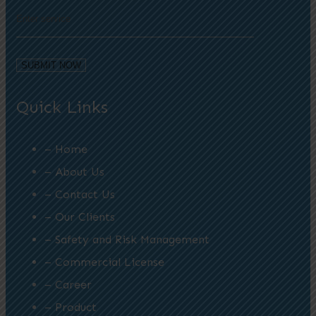
Quick Links
– Home
– About Us
– Contact Us
– Our Clients
– Safety and Risk Management
– Commercial License
– Career
– Product