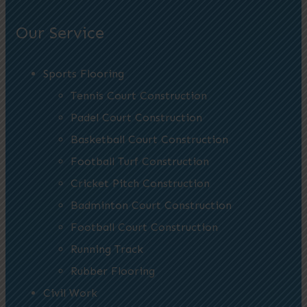
Our Service
Sports Flooring
Tennis Court Construction
Padel Court Construction
Basketball Court Construction
Football Turf Construction
Cricket Pitch Construction
Badminton Court Construction
Football Court Construction
Running Track
Rubber Flooring
Civil Work