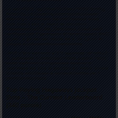
Le autorità di regolamentazione – Malta Gaming
Authority, UK Gambling Commission, Curacao
eGaming – richiedono che tutti i jackpot siano
sottoposti a test di equità da laboratori
indipendenti (eCOGRA, iTech Labs). Questi audit
verificano che il generatore di numeri casuali (RNG)
rispetti le percentuali dichiarate e che il pool del
jackpot sia alimentato correttamente.
Un ulteriore elemento è la trasparenza dei metodi
di pagamento: i casinò che offrono prelievi rapidi,
wallet elettronici e criptovalute tendono a
mantenere una base di giocatori più fedele, poiché
la fiducia nel ricevere le vincite è cruciale per i
giochi ad alta posta.
Top‑Paying Megaways Jackpot
Slots – The Current Leaderboard
(340 parole)
Max
Media