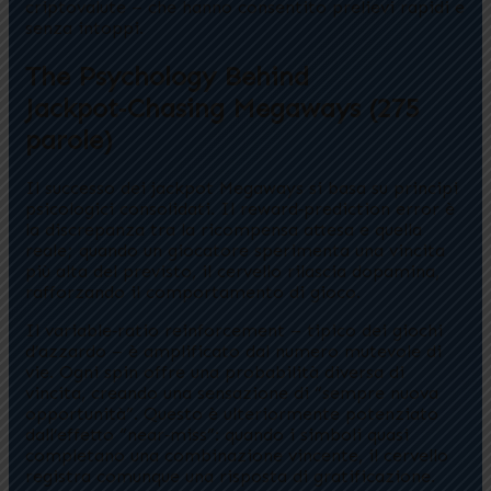
criptovalute – che hanno consentito prelievi rapidi e
senza intoppi.
The Psychology Behind
Jackpot‑Chasing Megaways (275
parole)
Il successo dei jackpot Megaways si basa su principi
psicologici consolidati. Il reward‑prediction error è
la discrepanza tra la ricompensa attesa e quella
reale; quando un giocatore sperimenta una vincita
più alta del previsto, il cervello rilascia dopamina,
rafforzando il comportamento di gioco.
Il variable‑ratio reinforcement – tipico dei giochi
d’azzardo – è amplificato dal numero mutevole di
vie. Ogni spin offre una probabilità diversa di
vincita, creando una sensazione di “sempre nuova
opportunità”. Questo è ulteriormente potenziato
dall’effetto “near‑miss”: quando i simboli quasi
completano una combinazione vincente, il cervello
registra comunque una risposta di gratificazione.