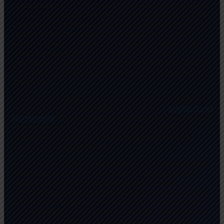
combinazione di “vie” che può variare da 2 a oltre
117 000, a seconda dei simboli che appaiono sui rulli.
La capacità di generare un numero quasi infinito di
combinazioni ha attirato gli sviluppatori, i quali
hanno iniziato a sovrapporre a questo format dei
jackpot progressivi. Il risultato è una nuova
generazione di slot dove la promessa di una vincita
milionaria si mescola all’adrenalina di un gameplay
dinamico.
Per chi vuole approfondire le opzioni più affidabili,
un buon punto di partenza è consultare i
migliori siti
scommesse
. Qui è possibile confrontare le offerte di
bonus benvenuto, le quote sportive e i metodi di
pagamento più sicuri, oltre a leggere recensioni
bookmaker indipendenti.
Il fascino dei jackpot Megaways non è solo estetico:
dietro ogni titolo c’è una struttura di pagamento
calibrata per massimizzare l’attrattiva senza
compromettere la sostenibilità del casinò. In questo
articolo investigativo analizzeremo le ragioni per
cui questi giochi dominano il mercato, valuteremo i
criteri che li rendono “top‑paying” e sveleremo i