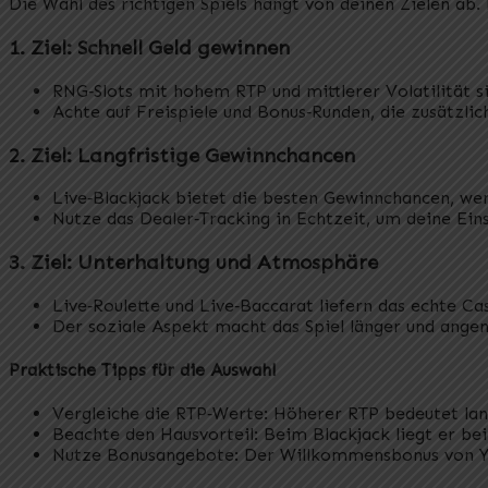
Die Wahl des richtigen Spiels hängt von deinen Zielen ab. H
1. Ziel: Schnell Geld gewinnen
RNG‑Slots mit hohem RTP und mittlerer Volatilität si
Achte auf Freispiele und Bonus‑Runden, die zusätzli
2. Ziel: Langfristige Gewinnchancen
Live‑Blackjack bietet die besten Gewinnchancen, wen
Nutze das Dealer‑Tracking in Echtzeit, um deine Ein
3. Ziel: Unterhaltung und Atmosphäre
Live‑Roulette und Live‑Baccarat liefern das echte Ca
Der soziale Aspekt macht das Spiel länger und ange
Praktische Tipps für die Auswahl
Vergleiche die RTP‑Werte: Höherer RTP bedeutet lan
Beachte den Hausvorteil: Beim Blackjack liegt er bei
Nutze Bonusangebote: Der Willkommensbonus von Ye