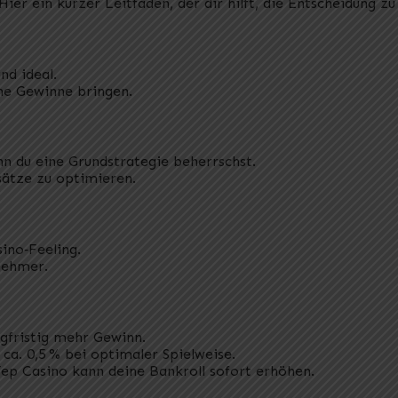
ier ein kurzer Leitfaden, der dir hilft, die Entscheidung zu 
nd ideal.
che Gewinne bringen.
n du eine Grundstrategie beherrschst.
sätze zu optimieren.
sino‑Feeling.
nehmer.
gfristig mehr Gewinn.
 ca. 0,5 % bei optimaler Spielweise.
p Casino kann deine Bankroll sofort erhöhen.