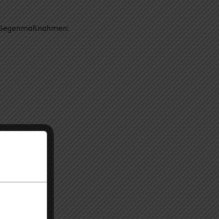
ten Gegenmaßnahmen: