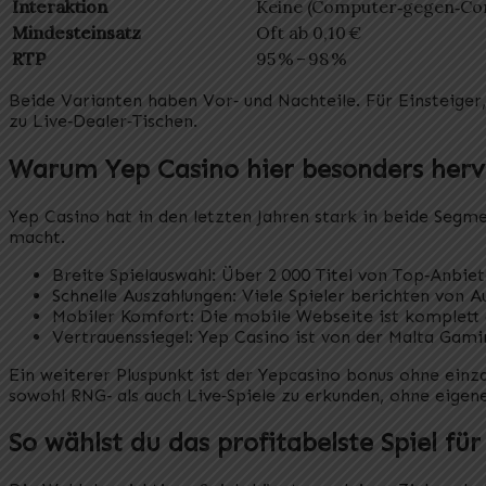
Interaktion
Keine (Computer‑gegen‑Co
Mindesteinsatz
Oft ab 0,10 €
RTP
95 % – 98 %
Beide Varianten haben Vor‑ und Nachteile. Für Einsteiger, 
zu Live‑Dealer‑Tischen.
Warum Yep Casino hier besonders herv
Yep Casino hat in den letzten Jahren stark in beide Segme
macht.
Breite Spielauswahl: Über 2 000 Titel von Top‑Anbi
Schnelle Auszahlungen: Viele Spieler berichten von 
Mobiler Komfort: Die mobile Webseite ist komplett o
Vertrauenssiegel: Yep Casino ist von der Malta Gami
Ein weiterer Pluspunkt ist der Yepcasino bonus ohne einza
sowohl RNG‑ als auch Live‑Spiele zu erkunden, ohne eigene
So wählst du das profitabelste Spiel für