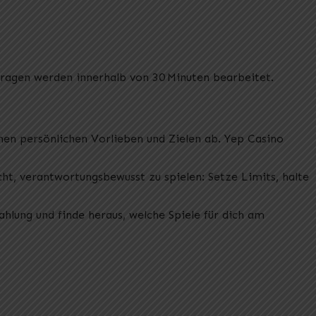
fragen werden innerhalb von 30 Minuten bearbeitet.
nen persönlichen Vorlieben und Zielen ab. Yep Casino
ht, verantwortungsbewusst zu spielen: Setze Limits, halte
hlung und finde heraus, welche Spiele für dich am