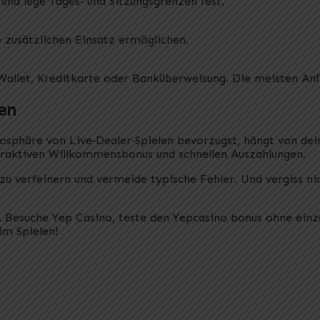
und lege Tages‑ und Sitzungsgrenzen fest.
e zusätzlichen Einsatz ermöglichen.
‑Wallet, Kreditkarte oder Banküberweisung. Die meisten An
den
mosphäre von Live‑Dealer‑Spielen bevorzugst, hängt von dei
ttraktiven Willkommensbonus und schnellen Auszahlungen.
u verfeinern und vermeide typische Fehler. Und vergiss nic
n. Besuche Yep Casino, teste den Yepcasino bonus ohne einza
im Spielen!