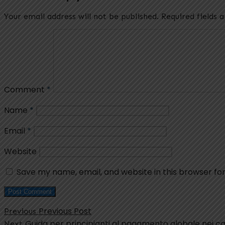
Your email address will not be published.
Required fields
Comment
*
Name
*
Email
*
Website
Save my name, email, and website in this browser fo
Post
Previous
Previous Post
Previous
post:
Next
Guida per principianti al pagamento globale nei casi
Next