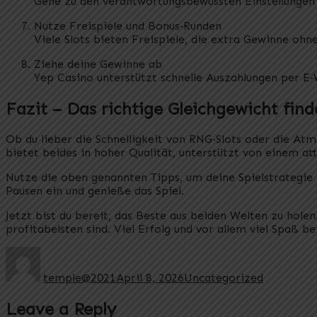
Gehe zu den verantwortungsbewussten Einstellungen 
Nutze Freispiele und Bonus‑Runden
Viele Slots bieten Freispiele, die extra Gewinne ohn
Ziehe deine Gewinne ab
Yep Casino unterstützt schnelle Auszahlungen per E
Fazit – Das richtige Gleichgewicht fin
Ob du lieber die Schnelligkeit von RNG‑Slots oder die At
bietet beides in hoher Qualität, unterstützt von einem a
Nutze die oben genannten Tipps, um deine Spielstrategie z
Pausen ein und genieße das Spiel.
Jetzt bist du bereit, das Beste aus beiden Welten zu hole
profitabelsten sind. Viel Erfolg und vor allem viel Spaß be
Author
Posted
Categories
on
temple@2021
April 8, 2026
Uncategorized
Leave a Reply