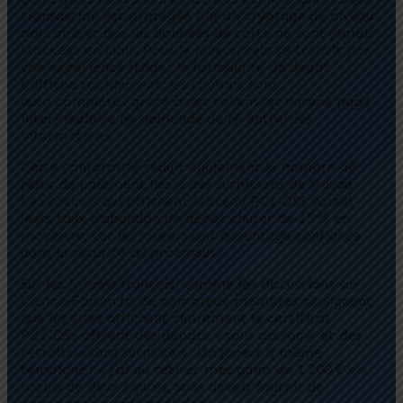
transaction est protégée par un cryptage de niveau
bancaire et que les données de carte ne sont jamais
stockées en clair. Pour le joueur, cela se traduit par
une expérience fluide : le formulaire de dépôt
s’affiche rapidement, les champs sont
auto‑complétés grâce à des tokens, et aucune page
intermédiaire ne demande de ré‑entrer les
informations.
Cette conformité réduit également le nombre de
refus de paiement liés à des suspicions de fraude.
Les casinos qui affichent le sceau PCI‑DSS voient
leurs taux d’abandon de dépôt chuter de 15 % en
moyenne, car les joueurs ont davantage confiance
dans la sécurité du processus.
Sur les forums français, comme les discussions sur
Casino‑Forum.fr, de nombreux membres soulignent
que les sites affichant clairement le certificat
PCI‑DSS offrent des dépôts « sans accroc » et des
retraits « sans surprise ». Un joueur a même
témoigné : « J’ai pu retirer mes gains de 1 200 € en
moins de deux heures, sans devoir fournir de