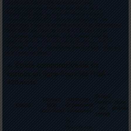
variant de 0 % à 1,5 % du montant. Les
cryptomonnaies affichent des délais de 5 à
30 minutes, mais les frais de réseau peuvent
atteindre 0,0005 BTC selon la congestion. Les
virements instantanés se situent entre 10 et 30 minutes,
avec des frais fixes de 0,30 € à 1 €. Les cartes
prépayées, quant à elles, sont instantanées pour les
dépôts, mais les retraits nécessitent souvent un
transfert vers un portefeuille électronique, ajoutant
1 à 2 jours de délai.
4. Étude comparative de six
casinos en ligne licenciés MGA –
420 mots
Temps
Licence
Méthodes
moyen
Note
Casino
MGA
de paiement
de
globale
(Oui/Non)
sécurisées
retrait
Visa,
Mastercard,