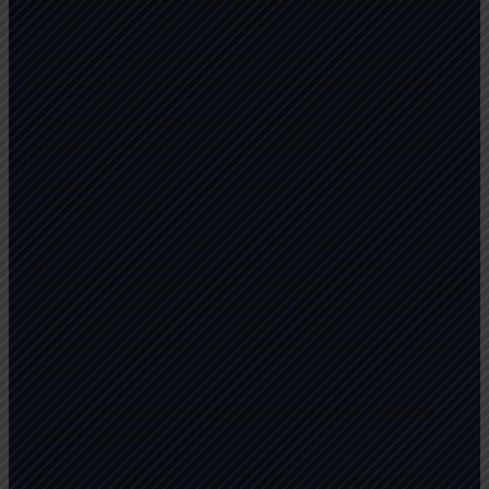
français, qui voient dans le sceau MGA une garantie
contre les pratiques frauduleuses.
Les normes de protection du joueur s’étendent
également aux exigences de cryptage des données,
aux procédures KYC (Know Your Customer) et à la
lutte contre le blanchiment d’argent (AML). En
pratique, un casino sous licence MGA doit pouvoir
prouver que les informations personnelles et
bancaires sont stockées dans des environnements
certifiés PCI‑DSS.
Enfin, la reconnaissance internationale de la MGA
facilite les partenariats avec des fournisseurs de jeux
de renom tels que NetEnt, Microgaming ou Evolution
Gaming. Les joueurs bénéficient ainsi d’un catalogue
riche, de RTP (Return to Player) élevés et de
jackpots progressifs qui dépassent souvent le million
d’euros.
1.1. Le processus d’obtention d’une licence
MGA (120 mots)
Obtenir une licence MGA implique plusieurs étapes :