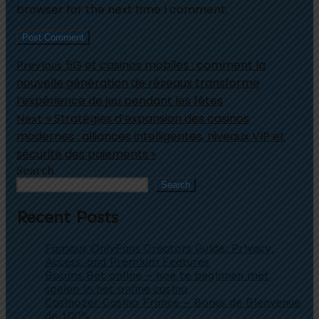
browser for the next time I comment.
5G et casinos mobiles : comment la
Previous
nouvelle génération de réseaux transforme
l’expérience de jeu pendant les fêtes
« Stratégies d’expansion des casinos
Next
modernes : alliances intelligentes, niveaux VIP et
sécurité des paiements »
Search
Search
Recent Posts
Famous OnlyFans Creators Guide: Privacy,
Access, and Premium Features
Booms Bet online – hoe te beginnen met
spelen in het online casino
Casinozer Casino France – Bonus de Bienvenue
de 100%