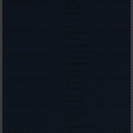
MalteseSpin
Oui
Skrill,
24 h
8,7/10
Bitcoin,
Paysafecard
Neteller,
PayPal,
LuckyVault
Oui
12 h
8,4/10
Ethereum,
Trustly
Visa, Skrill,
Paysafecard,
RoyalFortune
Oui
48 h
8,2/10
Virement
instantané
Mastercard,
PayPal,
JackpotMates
Oui
6 h
8,9/10
Bitcoin,
Sofort
Visa,
Neteller,
SpinGalaxy
Oui
24 h
8,5/10
Trustly,
Ethereum
Skrill,
Paysafecard,
GoldRush
Oui
Virement
72 h
8,0/10