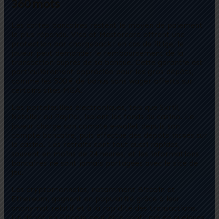
360 mots
Les cartes bancaires restent le moyen de paiement
le plus répandu. Visa et Mastercard offrent une
protection par chargeback : en cas de litige, le
joueur peut demander le remboursement de la
transaction auprès de sa banque. Cette garantie est
particulièrement appréciée pour les gros dépôts,
comme les 500 € de bonus sans wager offerts sur
certains sites MGA.
Les portefeuilles électroniques, tels que Skrill,
Neteller ou PayPal, isolent les fonds du casino. Le
joueur charge son compte e‑wallet depuis son
compte bancaire, puis effectue des dépôts instantanés sur
le casino. Les retraits sont tout aussi rapides,
souvent en moins de 24 heures, et les informations
bancaires ne sont jamais partagées avec le site de
jeu.
Les cryptomonnaies, notamment Bitcoin et
Ethereum, gagnent en popularité grâce à leur
anonymat relatif et à la rapidité des transactions.
Un dépôt en Bitcoin peut être confirmé en quelques