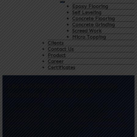
Epoxy Flooring
Self Leveling
Concrete Flooring
Concrete Grinding
Screed Work
Micro Topping
Clients
Contact Us
Product
Career
Certificates
Les tendances actuelles dans les
machines à sous en ligne
Le secteur des jeux en ligne connaît une croissance
exponentielle ces dernières années, en partie grâce
à l’innovation constante dans le développement de
nouvelles machines à sous. Ces jeux, autrefois limités
à des thèmes simples et à une mécanique de jeu