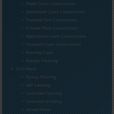
Padel Court Construction
Basketball Court Construction
Football Turf Construction
Cricket Pitch Construction
Badminton Court Construction
Football Court Construction
Running Track
Rubber Flooring
Civil Work
Epoxy Flooring
Self Leveling
Concrete Flooring
Concrete Grinding
Screed Work