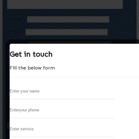
Name
*
Email
*
Website
Get in touch
Save my name, email, and website in this
browser for the next time I comment.
Fill the below form
Les stratégies avancées pour optimiser
Previous
votre présence en ligne
Le guide complet pour l’évaluation des sites
Next
de casino en ligne fiables
Search
Search