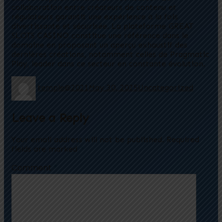
collaboration entre créateurs de contenu et
régulateurs garantit une expérience à la fois
divertissante et sécurisée. La plateforme GREAT
SLOTS CASINO constitue une référence dans le
domaine en proposant un aperçu exhaustif des
dernières créations, notamment celles de Pragmatic
Play, leader dans ce secteur en constante évolution.
temple@2021
May 30, 2025
Uncategorized
Leave a Reply
Your email address will not be published.
Required
fields are marked
*
Comment
*