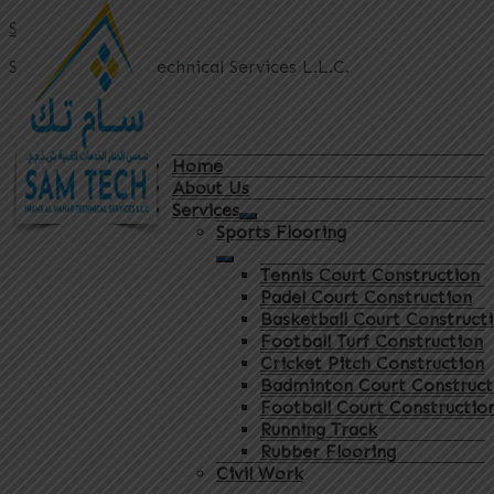
Sam Tech
Shams Al Manar Technical Services L.L.C.
Home
About Us
Services
Sports Flooring
Tennis Court Construction
Padel Court Construction
Basketball Court Construct
Football Turf Construction
Cricket Pitch Construction
Badminton Court Construct
Football Court Constructio
Running Track
Rubber Flooring
Civil Work