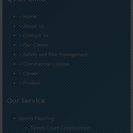
– Home
– About Us
– Contact Us
– Our Clients
– Safety and Risk Management
– Commercial License
– Career
– Product
Our Service
Sports Flooring
Tennis Court Construction