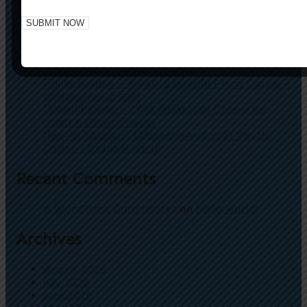
Recent Posts
Пин Ап Казино Официальный сайт | Pin Up
Casino играть онлайн – Вход, Зеркало
Gioco Plinko nei casinò online che accettano
italiani
Пинко Казино – играть в онлайн Pinco Casino –
официальный сайт
Олимп Казино – 2026 Казахстан Ставки на
спорт и Olimp Casino
Пин Ап Казино – Официальный сайт Pin Up
Casino | Входи и играй
Recent Comments
A WordPress Commenter
on
Hello world!
Archives
August 2026
July 2026
June 2026