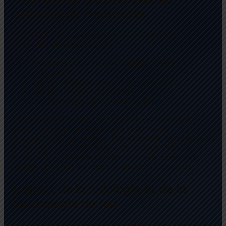
mécaniques innovantes
Les machines à sous modernes intègrent des
fonctionnalités telles que :
Les tours gratuits avec multiplicateurs
progressifs
Les symboles en expansion ou sticky
Les jeux bonus interactifs
Les fonctionnalités multi-rouleaux
Ces mécanismes augmentent non seulement le
potentiel de gains, mais aussi la durée de
l’engagement des joueurs. Par exemple, certains jeux
proposent des « cascades » où chaque victoire
entraîne une nouvelle configuration de symboles,
multipliant ainsi les chances de gains successifs.
Impact de la ludologie et de la
psychologie du jeu
Les développeurs comme Pragmatic Play exploitent