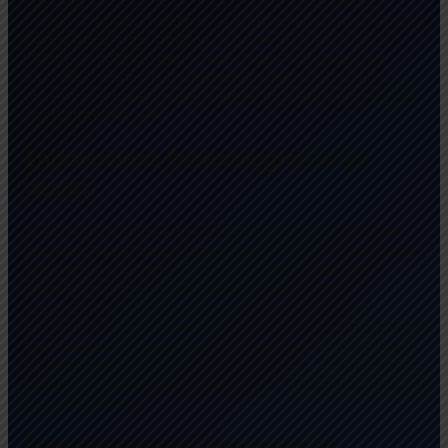
basique, ont évolué pour offrir une expérience
immersive, captivante et hautement interactive. Les
développeurs de logiciels tels que Pragmatic Play
jouent un rôle clé dans cette transformation, en
introduisant des fonctionnalités novatrices qui
offrent aux joueurs une variété impressionnante de
possibilités de jeu.
Innovations technologiques et
design
Une des principales tendances est l’intégration de
graphismes de haute qualité et de thèmes originaux,
permettant aux jeux de raconter des histoires
visuelles riches. Par exemple, certains titres
s’appuient sur des graphismes 3D avancés, ou
utilisent des animations qui renforcent l’atmosphère
thématique, comme ceux inspirés de la mythologie,
de l’histoire ou de la culture populaire. Ces éléments
visuels sont essentiels pour capter l’attention dans un
marché saturé.
Fonctionnalités avancées et