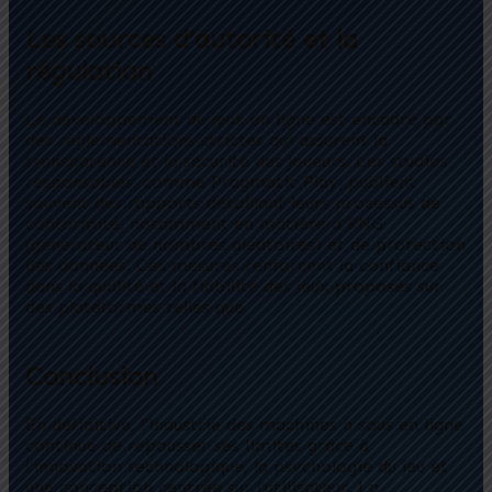
Les sources d’autorité et la
régulation
Le développement de jeux en ligne est encadré par
des réglementations strictes qui assurent la
transparence et la sécurité des joueurs. Les studios
responsables, comme Pragmatic Play, publient
souvent des rapports détaillant leurs processus de
conformité, notamment en matière d RNG
(générateur de nombres aléatoires) et de protection
des données. Ces mesures renforcent la confiance
dans la qualité et la fiabilité des jeux proposés sur
des plateformes telles que
les dernières sorties
Pragmatic Play sur GREAT SLOTS CASINO
.
Conclusion
En définitive, l’industrie des machines à sous en ligne
continue de repousser ses limites grâce à
l’innovation technologique, la psychologie du jeu et
une conception centrée sur l’utilisateur. La