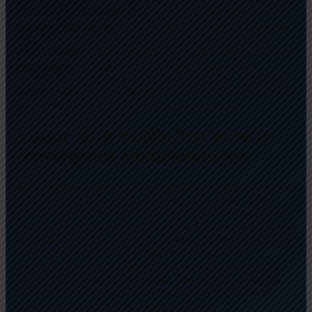
aussi la psychologie pour optimiser la rétention et
l’attractivité de leurs créations. La mise en place de
mécaniques de surprise, de sons immersifs et de
récompenses intermittentes stimule la dopamine et
encourage les joueurs à continuer à jouer. Ces
techniques, fondées sur des recherches en ludologie,
transcendent la simple génération de divertissement
pour renforcer la fidélité à la plateforme.
L’essor de la mobile first et de la
convergence multiplateforme
Avec l’augmentation de l’usage des smartphones, les
jeux de machines à sous doivent aujourd’hui offrir
une compatibilité optimale avec tous les appareils
mobiles. La conception « mobile first » garantit une
expérience fluide, intuitive et sans compromis sur le
rendu graphique ou la jouabilité. De plus, la
convergence entre plateforme desktop et mobile
permet aux joueurs d’accéder à leurs jeux préférés à
tout moment, ce qui contribue à une croissance
soutenue des activités de jeu en ligne.