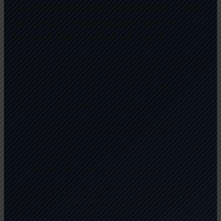
La crédibilité de l’évaluation : Rôle
de l’audit indépendant dans le
secteur des casinos en ligne
Les audits indépendants réalisés par des organismes
spécialisés, tels que eCOGRA, iTechLabs ou GLI, sont
essentiels pour bâtir la confiance dans une
plateforme. Leur mission est d’assurer que les
opérations soient conformes aux normes de
l’industrie, notamment en matière de :
Génération aléatoire des résultats (RNG)
Protection des données personnelles et
financières
Transparence des mécanismes de bonus et de
promotions
Respect des règles de jeu équitable
Il est crucial pour une plateforme de démontrer
qu’elle a subi ces évaluations, car cela rassure les
joueurs quant à leur expérience de jeu et à la
sécurité de leurs investissements.