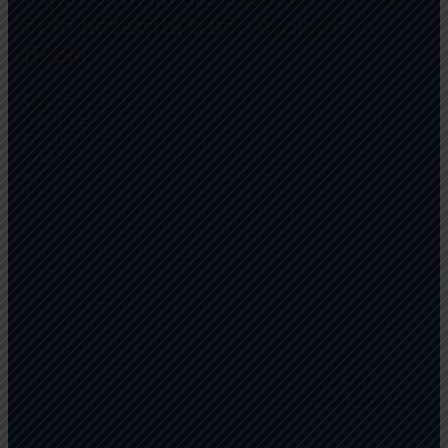
et la nécessité d’une évaluation
fiable
Depuis la dernière décennie, l’industrie des jeux de
hasard et d’argent en ligne a connu une croissance
fulgurante. Selon un rapport de l’
European Gaming
and Betting Association
, le marché européen a
atteint une valeur de plus de
30 milliards d’euros
en
2022, avec une hausse annuelle moyenne de 12 %.
Cette expansion s’accompagne néanmoins de défis
sérieux concernant la qualité, la sécurité et la
transparence des plateformes proposées aux
joueurs.
Face à cette réalité, la crédibilité des opérateurs
repose de plus en plus sur leur engagement envers
une évaluation indépendante, objective et
transparente. Cela permet aux consommateurs de
faire des choix éclairés, notamment en ce qui
concerne la sécurité des fonds, l’équité des jeux, et la
conformité réglementaire.