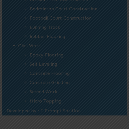
Badminton Court Construction
Football Court Construction
Running Track
Rubber Flooring
Civil Work
Epoxy Flooring
Self Leveling
Concrete Flooring
Concrete Grinding
Screed Work
Micro Topping
Developed by : I Prompt Solution