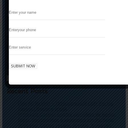
Website
Save my name, email, and website in this
browser for the next time I comment.
Evaluarea Platformei TG Casino:
Previous
Funcționează sau Nu?
Η Εξέλιξη των Cashback Κουπονιών στον Ελληνικό
Next
Χώρο: Ευκαιρίες και Προκλήσεις
Search
Search
Recent Posts
Пин Ап Казино – Официальный сайт Pin Up
Casino | Входи и играй
WinBeast Casino: análise completa de bónus,
jogos, pagamentos e segurança em Portugal
Winbeast Casino review: licentie, bonussen,