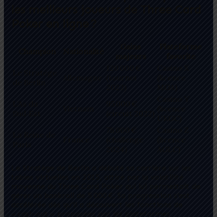
les meilleurs joueurs de Three Card
Poker en ligne ?
Gains
Plateforme
Champion
Nationalité
majeurs
favorite
120 000 €
Casino X
Le Stratège
Allemagne
(tournoi
(licence
de Berlin
2023)
MGA)
Casino Y
L’As du
95 000 €
Vietnam
(licence
Sud‑Est
(circuit 2022)
UKGC)
78 000 €
Casino Z
La Reine de
France
(challenge
(licence
Paris
2024)
AGLC)
Le Stratège de Berlin a débuté sa carrière sur les
tables virtuelles en 2015, attiré par la volatilité
moyenne du Three Card Poker qui lui permettait de
gérer un bankroll de 5 000 €. Sa progression s’est
accélérée dès qu’il a découvert les fonctions de
« cash‑out » proposées par les plateformes