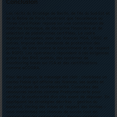
Conclusion
Les récits du Stratège de Berlin, de l’As du Sud‑Est et
de la Reine de Paris montrent que l’excellence au
Three Card Poker repose sur une combinaison de
maîtrise technique, de discipline financière et de
sélection de plateformes certifiées. Le cadre
législatif européen, avec ses licences MGA, UKGC et
autres, impose des standards de protection des
joueurs, de lutte contre le blanchiment et de respect
du RGPD. Les opérateurs répondent à ces exigences
grâce à des RNG audités, des systèmes de
monitoring basés sur l’IA et des certifications
comme eCOGRA.
Pour les joueurs, le message est clair : choisissez un
casino fiable qui affiche ses licences, ses audits et
ses politiques de confidentialité. Consultez des
ressources neutres comme Prettymercerie pour
vérifier la conformité d’un site avant de déposer. En
appliquant les stratégies décrites – gestion du
bankroll, timing des mises et respect des limites –
vous maximisez vos chances de succès tout en
restant dans les cadres légaux. Restez vigilants,