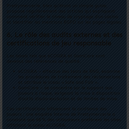
Prettymercerie, bien qu’étant un simple guide,
propose régulièrement des articles qui expliquent
comment vérifier le niveau de cryptage d’un casino
et identifier les mentions RGPD sur les pages légales.
6. Le rôle des audits externes et des
certifications de jeu responsable
Les labels tels que eCOGRA et GamCare sont
devenus des références de qualité.
eCOGRA – effectue des tests de RNG, examine
les procédures de traitement des réclamations
et attribue le sceau « Safe and Fair ».
GamCare – se concentre sur le support aux
joueurs à risque, exigeant la mise à disposition
d’outils d’auto‑exclusion et de limites de mise.
Ces certifications influencent la confiance des
joueurs ; une enquête interne de Prettymercerie a
constaté que 68 % des utilisateurs préfèrent les sites
affichant le sceau eCOGRA.