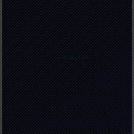
ligne. Sa combinaison de rapidité, de stratégie et de
RTP (96 % en moyenne) attire aussi bien les novices
que les joueurs chevronnés. Au fil des années, la
version digitale a bénéficié d’une évolution technique
notable : générateurs de nombres aléatoires
certifiés, interfaces mobiles fluides et bonus de
dépôt attractifs (parfois jusqu’à 200 % sur le premier
versement).
Pour découvrir une sélection de sites fiables,
consultez le meilleur
casino en ligne
. Cette ressource
neutre vous guidera vers des plateformes qui
respectent les exigences de licence et de protection
des joueurs.
L’article s’articule autour de trois axes : les récits de
champions qui dévoilent les meilleures pratiques de
jeu, les stratégies concrètes à appliquer, et le cadre
réglementaire qui garantit la sécurité et l’équité. Le
lecteur, qu’il soit joueur ou opérateur, repartira avec
une vision claire des exigences légales et des
techniques qui font la différence au tableau de jeu.
1. Portraits de champions : qui sont