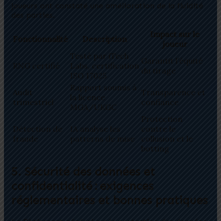
joueurs ont constaté une amélioration de la fluidité
des parties.
Impact sur le
Fonctionnalité
Description
joueur
Testé par iTech
Garantit l’équité
RNG certifié
Labs, certification
du tirage
ISO 17025
Rapport soumis à
Audit
Transparence et
la licence
trimestriel
confiance
MGA/UKGC
Protection
Détection de
IA analyse les
contre le
fraude
patterns de mise
collusion et le
botting
5. Sécurité des données et
confidentialité : exigences
réglementaires et bonnes pratiques