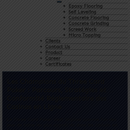
Epoxy Flooring
Self Leveling
Concrete Flooring
Concrete Grinding
Screed Work
Micro Topping
Clients
Contact Us
Product
Career
Certificates
Les Champions du Three Card
Poker : Parcours, Stratégies et
Conformité Réglementaire des
Casinos en Ligne
Le Three Card Poker s’est imposé comme l’un des
jeux de table les plus appréciés dans les casinos en