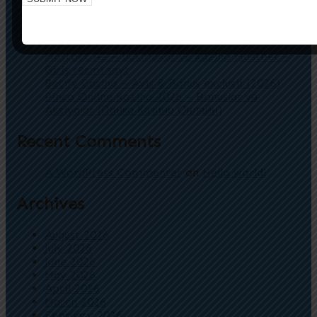
WantedWin Casino Guide: Bonuses, Payments &
Mobile Play for Australian Players
OnlyFans Girls: What to Know About Privacy,
Pricing, and Mobile Access
Mostbet AZ – bukmeker ve kazino Mostbet –
Giriş rəsmi sayt
Betify Casino – Avis & Bonus exclusif (2026)
Pinco Online Kazino 2026 – Bonuslar və
Aksiyalar (Пинко Казино Онлайн)
Recent Comments
A WordPress Commenter
on
Hello world!
Archives
August 2026
July 2026
June 2026
May 2026
April 2026
March 2026
February 2026