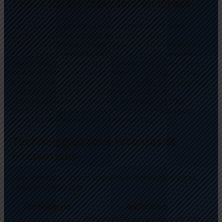
Focus sur les croupiers en direct
Les croupiers jouent un rôle déterminant dans
l’attractivité des casinos en direct. Leur
professionnalisme et leur capacité à communiquer
efficacement contribuent à créer une atmosphère
conviviale et authentique. La formation spécifique
de ces employés inclut la maîtrise des règles de jeu,
la gestion du stress en situation réelle, ainsi que des
compétences en service client. Grâce à la
vidéoconférence, ils peuvent interagir avec les
joueurs et répondre à leurs questions, renforçant
ainsi la confiance dans la plateforme.
Technologies sous-jacentes et
innovations
Les casinos en direct exploitent des technologies
avancées telles que :
Technologie
Application
Permettent aux joueurs de voir