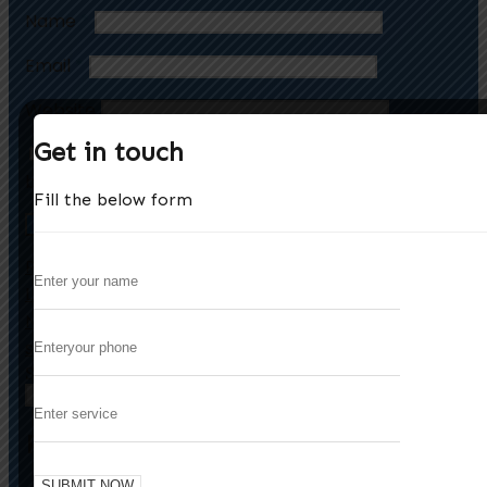
Name
*
Email
*
Website
Get in touch
Save my name, email, and website in this
browser for the next time I comment.
Fill the below form
Comprendre l’Industrie des Casinos en
Previous
Ligne et son Cadre Règlementaire
Comprendre l’univers des casinos en ligne :
Next
sécurité, réglementation et stratégies
Search
Search
Recent Posts