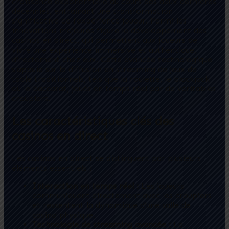
croissance exponentielle au cours des deux dernières
décennies, entraînant une transformation
significative de l’expérience joueur. Parmi les
innovations majeures figure le développement des
casinos en direct, qui permettent aux joueurs de
vivre une expérience immersive et authentique,
directement chez eux. Cette avancée technologique
s’appuie sur la diffusion en streaming de jeux de
table traditionnels, tels que la roulette, le blackjack
ou le baccarat, joués en temps réel par de véritables
croupiers.
Les caractéristiques clés des
casinos en direct
Les casinos en direct se distinguent par plusieurs
éléments essentiels :
Interaction en temps réel :
Les joueurs
communiquent directement avec les croupiers
et ressentent la dynamique d’une salle de
casino physique.
Technologie de streaming avancée :
La