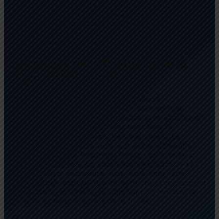
diffusion en haute définition garantit une
expérience fluide et visuellement immersive.
Interface utilisateur intuitive :
Les plateformes
proposent des interfaces ergonomiques
adaptées à tous les profils de joueurs.
Les enjeux de la fluidité et de la
disponibilité 24h/24
Pour assurer une expérience optimale, la
disponibilité 24 heures sur 24 est devenue une
exigence centrale pour les opérateurs de casinos en
direct. Cela permet d’accueillir une clientèle
internationale aux fuseaux horaires variés. La
présence continue des croupiers est également un
aspect crucial, car elle maintient le réalisme et la
crédibilité des jeux. La coordination logistique et
technologique nécessaire pour fonctionner sans
interruption implique des infrastructures robustes et
une gestion rigoureuse, notamment en matière de
sécurité et de prévention de la fraude.