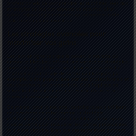
professionnels de comprendre les subtilités liées aux
stratégies de jeu, aux aspects de sécurité, ainsi
qu’aux enjeux réglementaires qui encadrent cette
industrie en pleine évolution.
Les stratégies avancées pour
maximiser vos gains
Les jeux en ligne tels que le poker, la roulette ou
encore le blackjack offrent une variété de stratégies
permettant d’optimiser ses chances de succès. La
maîtrise du comptage de cartes au blackjack, par
exemple, a été popularisée par des professionnels et
des chercheurs en probabilités. Cela implique de
suivre la distribution des cartes afin d’ajuster ses
mises en conséquence.
De même, pour la roulette, certains joueurs utilisent
des systèmes de mise comme la stratégie
deMartingale, qui consiste à doubler sa mise après
chaque perte pour récupérer les pertes précédentes
lors d’une victoire. Bien que ces techniques puissent
améliorer l’expérience, elles comportent aussi des