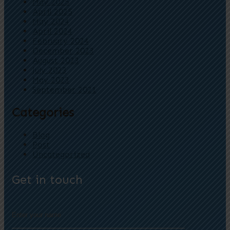
May 2025
April 2025
May 2024
April 2024
February 2024
December 2023
August 2023
July 2023
May 2023
September 2021
Categories
Blog
Post
Uncategorized
Get in touch