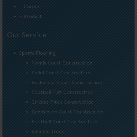
– Career
– Product
Our Service
Sports Flooring
Tennis Court Construction
Padel Court Construction
Basketball Court Construction
Football Turf Construction
Cricket Pitch Construction
Badminton Court Construction
Football Court Construction
Running Track