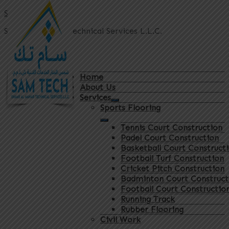
Sam Tech
Shams Al Manar Technical Services L.L.C.
Home
About Us
Services
Sports Flooring
Tennis Court Construction
Padel Court Construction
Basketball Court Construct
Football Turf Construction
Cricket Pitch Construction
Badminton Court Construct
Football Court Constructio
Running Track
Rubber Flooring
Civil Work