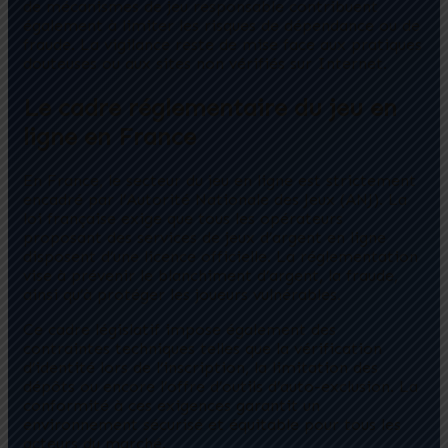
de mécanismes de jeu responsable contribuent
également à limiter les risques de dépendance ou de
fraude. La vigilance reste de mise face aux pratiques
douteuses ou aux sites non vérifiés sur Internet.
Le cadre réglementaire du jeu en
ligne en France
En France, le secteur du jeu en ligne est strictement
encadré par l’Autorité Nationale des Jeux (ANJ). La
loi française exige que tous les opérateurs
proposant des services de jeux d’argent en ligne
disposent d’une licence officielle. La réglementation
vise à prévenir le blanchiment d’argent, la fraude,
ainsi qu’à protéger les joueurs vulnérables.
Ce cadre législatif impose également des
contraintes techniques telles que la vérification
d’identité lors de l’inscription, la limitation des
dépôts ou encore l’offre d’outils d’auto-exclusion. La
conformité à ces exigences garantit un
environnement sécurisé et équitable pour tous les
acteurs du marché.