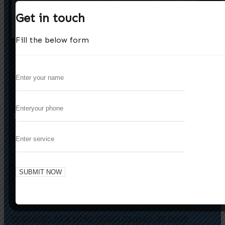
Get in touch
Fill the below form
Name
*
Email
*
Website
Save my name, email, and website in this
browser for the next time I comment.
Die Evolution der asiatischen
Previous
Spielautomaten: Ein Blick aufCaSino-Spieleim
europäischen Markt
Vrhunec zaupanja in integritete v spletnih
Next
igralnicah: Ali si lahko igralci zaupajo, da bodo