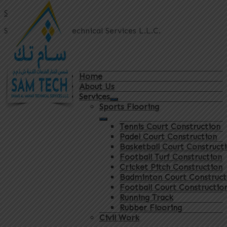
Sam Tech
Shams Al Manar Technical Services L.L.C.
Home
About Us
Services
Sports Flooring
Tennis Court Construction
Padel Court Construction
Basketball Court Construct
Football Turf Construction
Cricket Pitch Construction
Badminton Court Construct
Football Court Constructio
Running Track
Rubber Flooring
Civil Work