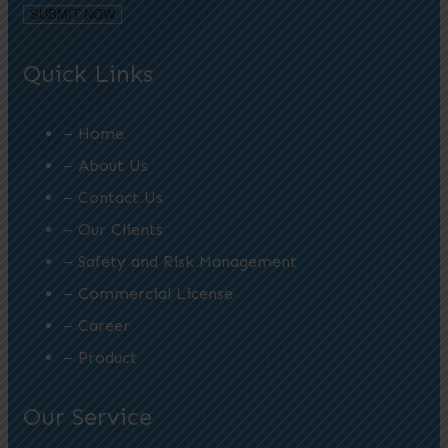
Quick Links
– Home
– About Us
– Contact Us
– Our Clients
– Safety and Risk Management
– Commercial License
– Career
– Product
Our Service