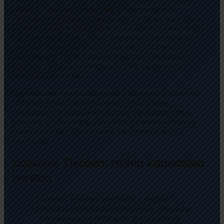
päätös. Tarkka ja kriittinen lähestymistapa
valintaan, mukaan lukien turvallisimpien alustojen
etsintä, takaa nauttimisen ilman pelkoa petoksista
tai tietovuodoista. Tässä prosessissa suomalaiset
pelaajat voivat luottaa siihen, että valitsemalla
suomalaisen tai EU-alueen lisenssillä varustetun
kasinon, kuten esimerkiksi täältä, he pysyvät
turvallisella alueella.
Onnistuneen kasinoelämyksen salaisuus piilee niin
rahansiirtojen turvallisuudessa kuin pelien
reiluudessa. Näiden elementtien varmistaminen
perustuu myös kuluttajan omaan tietoisuuteen ja
valmiuteen käyttää hyväksi saatavilla olevia
resursseja.
Lopuksi: Tietäen, mihin kannattaa
luottaa
“Luotetut kasinot asettavat pelaajan
turvan ja vastuullisen pelaamisen etusijalle
– tuloksena on onnistunut ja turvallinen