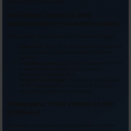
tämä artikkeli tarkastelee.
Vertailevat tiedot ja data
kasinomaailman luotettavuudesta
Analysoidaan nykytilannetta ja kasvavia trendejä:
Vuosi 2023:
Noin 70 % suomalaisista pelaajista
suosii kasinoita, jotka omistavat virallisen
lisenssin.
Luotettavat kasinot:
Arvioiden mukaan noin 30
% markkinasta koostuu lisensoiduista,
turvallisista pelipaikoista.
Pelaajien kokemukset:
Vastausten perusteella
yli 80 % käyttäjistä arvostaa tarjolla olevia
vastuullisen pelaamisen työkaluja.
Yhteenveto: Miksi valinta on niin
kriittinen?
Kasinoalan turvallisuus ei ole pelkästään tekninen
kysymys, vaan myös kuluttajan henkilökohtainen