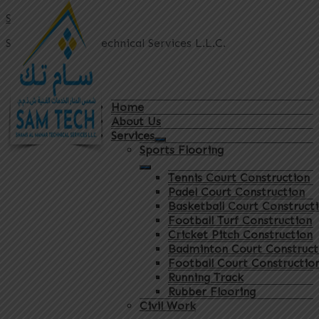
Sam Tech
Shams Al Manar Technical Services L.L.C.
Home
About Us
Services
Sports Flooring
Tennis Court Construction
Padel Court Construction
Basketball Court Construct
Football Turf Construction
Cricket Pitch Construction
Badminton Court Construct
Football Court Constructio
Running Track
Rubber Flooring
Civil Work