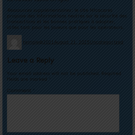
Ressources supplémentaires
: le site Nfcacares
propose des informations neutres sur la sécurité des
transactions et les bonnes pratiques à adopter,
utiles tant pour les joueurs que pour les opérateurs.
temple@2021
August 21, 2025
Uncategorized
Leave a Reply
Your email address will not be published.
Required
fields are marked
*
Comment
*