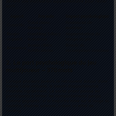
devient une motivation supplémentaire pour rester
actif.
Aspect
Jeu solo
Impact psychologique
Total (mise,
Sentiment de
Contrôle
timing)
maîtrise
Risque
Gambling fallacy,
Augmentation du
cognitif
isolement
temps de jeu
Bonus ciblés,
Boucle de
Rétention
notifications
récompense continue
2. Le pari psychologique du jeu
multijoueur – 370 mots
Lorsque plusieurs joueurs se retrouvent autour d’une
même table virtuelle, le besoin d’appartenance
s’installe rapidement. Le social proof pousse les
participants à imiter les comportements perçus
comme gagnants : si la majorité mise sur le rouge au
roulette, d’autres suivront, créant un effet de
herding.