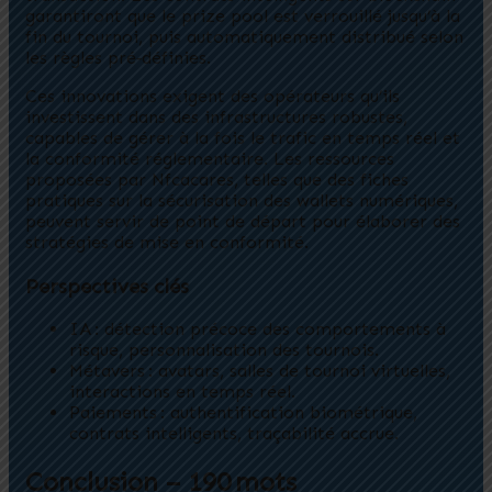
garantiront que le prize pool est verrouillé jusqu’à la
fin du tournoi, puis automatiquement distribué selon
les règles pré‑définies.
Ces innovations exigent des opérateurs qu’ils
investissent dans des infrastructures robustes,
capables de gérer à la fois le trafic en temps réel et
la conformité réglementaire. Les ressources
proposées par Nfcacares, telles que des fiches
pratiques sur la sécurisation des wallets numériques,
peuvent servir de point de départ pour élaborer des
stratégies de mise en conformité.
Perspectives clés
IA : détection précoce des comportements à
risque, personnalisation des tournois.
Métavers : avatars, salles de tournoi virtuelles,
interactions en temps réel.
Paiements : authentification biométrique,
contrats intelligents, traçabilité accrue.
Conclusion – 190 mots