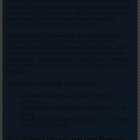
résultats). Pour contrer ces menaces, les opérateurs
déploient des systèmes d’analyse comportementale
basés sur l’IA, qui détectent les schémas anormaux
(par exemple, plusieurs joueurs se connectant
toujours depuis la même adresse IP).
Les wallets électroniques (Skrill, Neteller) et les
crypto‑actifs (Bitcoin, Ethereum) offrent des
paiements rapides et audités. Un tournoi de poker
en crypto peut clôturer le paiement en moins de
30 secondes, grâce aux smart contracts qui libèrent
les fonds dès que les conditions de classement sont
vérifiées.
Bullet list – mesures anti‑fraude
Surveillance en temps réel des IP et des
appareils.
Limitation du nombre de comptes par adresse
e‑mail.
Vérification KYC renforcée pour les prize pools
supérieurs à 10 000 €.
6. L’interaction entre psychologie