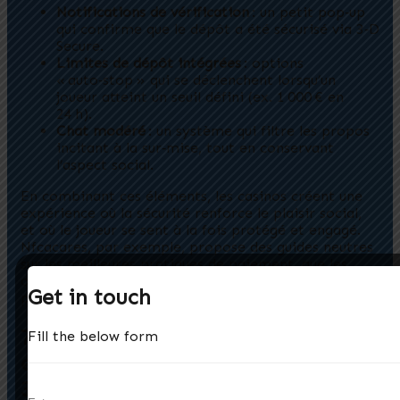
Notifications de vérification
: un petit pop‑up
qui confirme que le dépôt a été sécurisé via 3‑D
Secure.
Limites de dépôt intégrées
: options
« auto‑stop » qui se déclenchent lorsqu’un
joueur atteint un seuil défini (ex. 1 000 € en
24 h).
Chat modéré
: un système qui filtre les propos
incitant à la sur‑mise, tout en conservant
l’aspect social.
En combinant ces éléments, les casinos créent une
expérience où la sécurité renforce le plaisir social,
et où le joueur se sent à la fois protégé et engagé.
Nfcacares, par exemple, propose des guides neutres
sur les meilleures pratiques de paiement, que les
opérateurs peuvent consulter pour affiner leurs
Get in touch
propres politiques.
7. Tendances futures : IA, métavers
Fill the below form
et nouvelles formes de jeu social –
340 mots