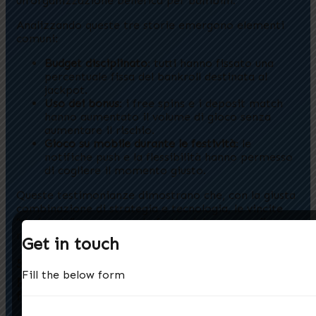
un’organizzazione benefica per bambini.
Analizzando queste tre storie emergono elementi
comuni:
Budget disciplinato
: tutti hanno fissato una
percentuale fissa del bankroll destinata al
jackpot.
Uso dei bonus
: i free spins e i deposit match
hanno aumentato il volume di gioco senza
aumentare il rischio.
Gioco su mobile durante le festività
: le
notifiche push e la flessibilità hanno permesso
di cogliere il momento giusto.
Queste testimonianze dimostrano che, con la giusta
combinazione di strategia e tecnologia, le vincite
“da favola” non sono solo frutto del caso, ma il
risultato di decisioni consapevoli.
Get in touch
5. Strategie concrete per aumentare le
Fill the below form
probabilità di colpire il jackpot durante le
feste