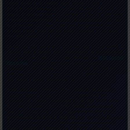
rosso e oro e, al centro della scena, le slot
progressive diventano il regalo più atteso da chi
sogna di trasformare una serata di gioco in una vera
e propria sorpresa di Natale. Non è un caso che, tra
le promozioni festive, i jackpot progressivi siano
spesso messi in evidenza come “il colpo di fortuna
che può cambiare la vita”.
Se vuoi confrontare le offerte dei casino non AAMS e
capire quali piattaforme propongono le promozioni
più generose, visita la pagina dedicata su
lista casino
non aams
. Troverai un elenco aggiornato di
operatori che operano al di fuori della normativa
italiana, ma che offrono comunque standard di
sicurezza e gioco responsabile.
Molti giocatori credono che i jackpot siano solo
frutto di pura fortuna, un mito alimentato da
racconti di vincite improbabili e da una certa dose
di superstizione natalizia. In realtà, dietro ogni
grande vincita c’è una combinazione di statistica,
gestione del bankroll e, soprattutto, l’uso intelligente
dei bonus festivi. In questo articolo smontiamo i
luoghi comuni, presentiamo storie di successo,