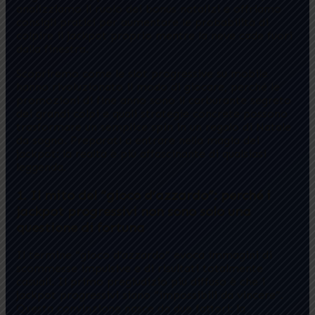
analizziamo il ruolo dei bonus natalizi e offriamo
consigli pratici per aumentare le probabilità di
colpire il jackpot proprio mentre la neve cade fuori
dalla finestra.
Scopriremo come le slot progressive su mobile
hanno rivoluzionato il modo di giocare, perché le
promozioni di fine anno sono il carburante segreto
dei grandi colpi e quali strategie concrete possono
trasformare un semplice spin in un regalo di Natale
da sogno. Preparati a entrare nella magia dei
jackpot: la realtà è più affascinante di qualsiasi
leggenda.
1. Il mito del “gioco d’azzardo”: perché i
jackpot progressivi non sono solo una
questione di fortuna
Il termine “gioco d’azzardo” evoca immagini di
scommesse impulsive e di risultati totalmente
casuali. Il primo pregiudizio più diffuso è che i
jackpot progressivi siano “impossibili da vincere”.
Questa convinzione nasce da due fattori: la