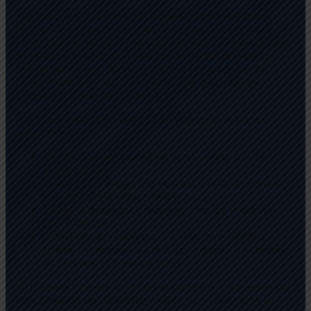
Tuttavia, è fondamentale leggere attentamente i
termini e le condizioni. Alcuni bonus escludono i
contributi al jackpot, oppure limitano la possibilità
di vincere il jackpot a una percentuale del valore
totale del bonus. Altri operatori impongono un
“maximum win” sui free spins, che può ridurre
l’importo finale del jackpot.
Ecco una checklist rapida per valutare un bonus
natalizio:
Verifica se le free spins sono valide su slot
progressive.
Controlla il wagering richiesto (30x è comune,
ma 40x o più riduce l’efficacia).
Leggi le esclusioni: jackpot, vincite massime,
giochi esclusi.
Controlla la scadenza: i bonus con validità
breve richiedono un utilizzo rapido, rischiando
di giocare in fretta e furia.
Utilizzare i bonus in modo strategico – ad esempio,
combinando un deposito match con free spins su