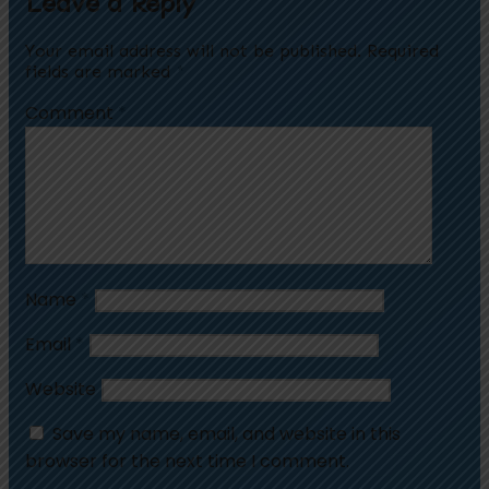
Leave a Reply
Your email address will not be published.
Required
fields are marked
*
Comment
*
Name
*
Email
*
Website
Save my name, email, and website in this
browser for the next time I comment.