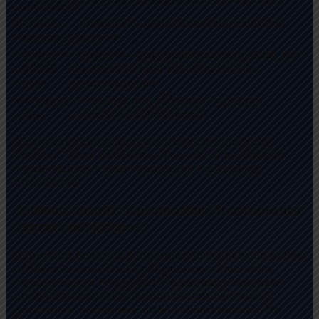
to Player)
Puntata
Aumenta la quota di partecipazione al
massima
jackpot
Numero
Più linee → più combinazioni possibili, ma
di linee
la quota jackpot resta legata alla
attive
puntata totale
Orario di
Periodi di alta affluenza → jackpot
gioco
cresce più velocemente
In sintesi, i jackpot progressivi non sono “solo
fortuna”. Sono il risultato di un mix di probabilità
matematiche, scelte consapevoli e disciplina
finanziaria.
2. Bonus natalizi e promozioni: il carburante
segreto dei jackpot
Il periodo festivo è il momento in cui i casinò online
sfodera le loro offerte più generose. Free spins,
deposit match fino al 200 % e cashback natalizio
sono gli strumenti principali per attirare nuovi
giocatori e mantenere attivi i clienti abituali. Ma