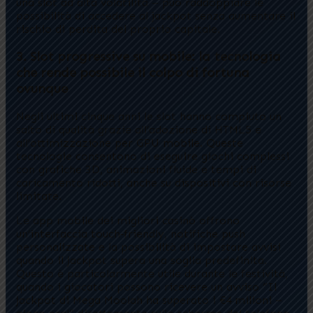
una slot ad alta volatilità – può raddoppiare le
possibilità di accedere al jackpot senza aumentare il
rischio di perdita del proprio capitale.
3. Slot progressive su mobile: la tecnologia
che rende possibile il colpo di fortuna
ovunque
Negli ultimi cinque anni le slot hanno compiuto un
salto di qualità grazie all’adozione di HTML5 e
all’ottimizzazione per GPU mobile. Queste
tecnologie consentono di eseguire giochi complessi
con grafiche 3D, animazioni fluide e tempi di
caricamento ridotti, anche su dispositivi con risorse
limitate.
Le app mobile dei migliori casinò offrono
un’interfaccia touch‑friendly, notifiche push
personalizzate e la possibilità di impostare avvisi
quando il jackpot supera una soglia predefinita.
Questo è particolarmente utile durante le festività,
quando i giocatori possono ricevere un avviso “Il
jackpot di Mega Moolah ha superato i €4 milioni –