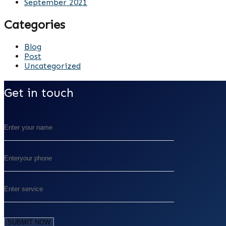
September 2021
Categories
Blog
Post
Uncategorized
Get in touch