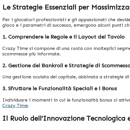
Le Strategie Essenziali per Massimizzar
Per i giocatori professionisti e gli appassionati che desid
gioco e i parametri di successo, emergono alcuni punti ch
1. Comprendere le Regole e il Layout del Tavolo
Crazy Time si compone di una ruota con molteplici segmen
scommesse più informate.
2. Gestione del Bankroll e Strategie di Scommess
Una gestione oculata del capitale, abbinata a strategie d
3. Sfruttare le Funzionalità Speciali e i Bonus
Individuare i momenti in cui le funzionalità bonus si att
Crazy Time
.
Il Ruolo dell’Innovazione Tecnologica e