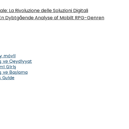
e: La Rivoluzione delle Soluzioni Digitali
: En Dybtgående Analyse af Mobilt RPG-Genren
y móvil
ş və Qeydiyyat
i Giriş
ş və Başlama
s Guide