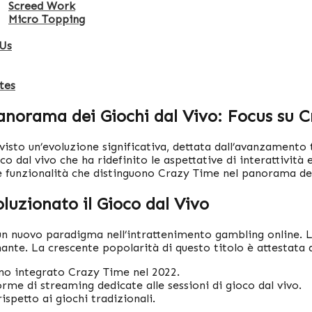
Screed Work
Micro Topping
Us
tes
Panorama dei Giochi dal Vivo: Focus su 
a visto un’evoluzione significativa, dettata dall’avanzamento
oco dal vivo che ha ridefinito le aspettative di interattivi
le funzionalità che distinguono Crazy Time nel panorama dei
uzionato il Gioco dal Vivo
nuovo paradigma nell’intrattenimento gambling online. La 
te. La crescente popolarità di questo titolo è attestata d
no integrato Crazy Time nel 2022.
orme di streaming dedicate alle sessioni di gioco dal vivo.
ispetto ai giochi tradizionali.