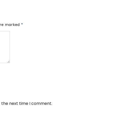
 are marked
*
r the next time I comment.