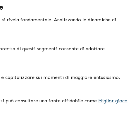
e
ie si rivela fondamentale. Analizzando le dinamiche di
recisa di questi segmenti consente di adottare
te e capitalizzare sui momenti di maggiore entusiasmo.
, si può consultare una fonte affidabile come
Miglior gioco