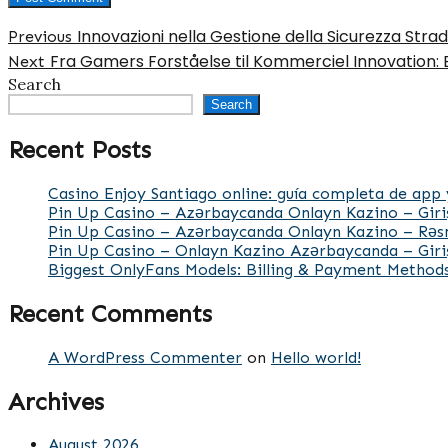
Post
Previous
Innovazioni nella Gestione della Sicurezza Stradal
Previous
post:
Next
Fra Gamers Forståelse til Kommerciel Innovation
navigation
Next
post:
Search
Search
Recent Posts
Casino Enjoy Santiago online: guía completa de app 
Pin Up Casino – Azərbaycanda Onlayn Kazino – Giri
Pin Up Casino – Azərbaycanda Onlayn Kazino – Rəsm
Pin Up Casino – Onlayn Kazino Azərbaycanda – Giri
Biggest OnlyFans Models: Billing & Payment Method
Recent Comments
A WordPress Commenter
on
Hello world!
Archives
August 2026