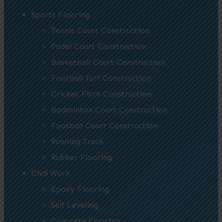
Sports Flooring
Tennis Court Construction
Padel Court Construction
Basketball Court Construction
Football Turf Construction
Cricket Pitch Construction
Badminton Court Construction
Football Court Construction
Running Track
Rubber Flooring
Civil Work
Epoxy Flooring
Self Leveling
Concrete Flooring