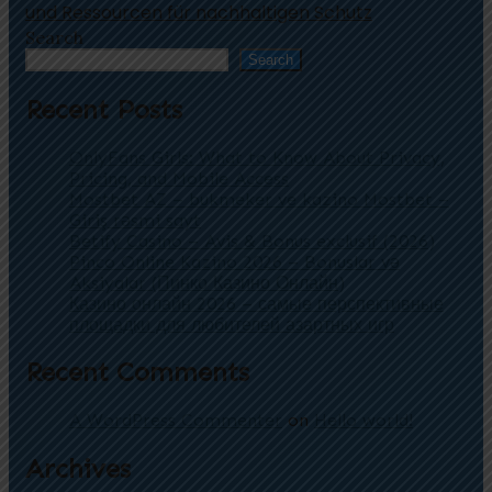
und Ressourcen für nachhaltigen Schutz
Search
Search
Recent Posts
OnlyFans Girls: What to Know About Privacy,
Pricing, and Mobile Access
Mostbet AZ – bukmeker ve kazino Mostbet –
Giriş rəsmi sayt
Betify Casino – Avis & Bonus exclusif (2026)
Pinco Online Kazino 2026 – Bonuslar və
Aksiyalar (Пинко Казино Онлайн)
Казино онлайн 2026 – самые перспективные
площадки для любителей азартных игр
Recent Comments
A WordPress Commenter
on
Hello world!
Archives