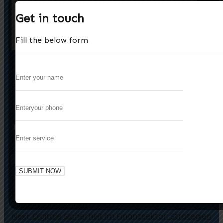
Get in touch
Fill the below form
Name
*
Email
*
Website
Save my name, email, and website in this
browser for the next time I comment.
Innovation im Online-Glücksspiel: Die
Previous
Bedeutung neuer Casino-Plattformen und ihre
Zukunftsaussichten
Digitale Sicherheit im Finanzsektor: Strategien
Next