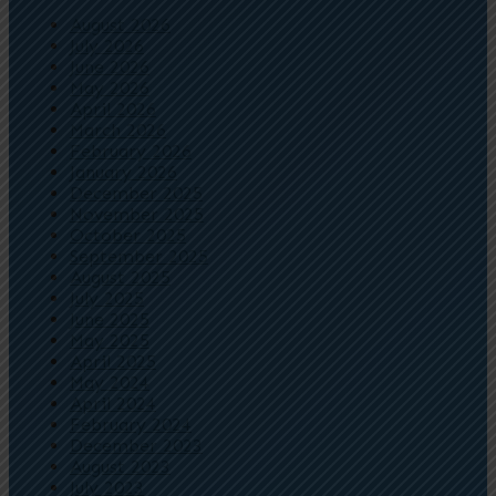
August 2026
July 2026
June 2026
May 2026
April 2026
March 2026
February 2026
January 2026
December 2025
November 2025
October 2025
September 2025
August 2025
July 2025
June 2025
May 2025
April 2025
May 2024
April 2024
February 2024
December 2023
August 2023
July 2023