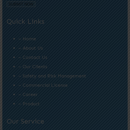
Quick Links
– Home
– About Us
– Contact Us
– Our Clients
– Safety and Risk Management
– Commercial License
– Career
– Product
Our Service