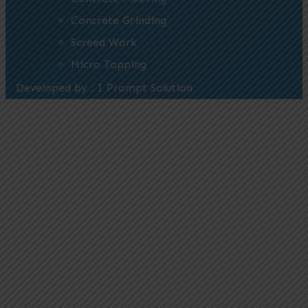
Concrete Grinding
Screed Work
Micro Topping
Developed by : I Prompt Solution