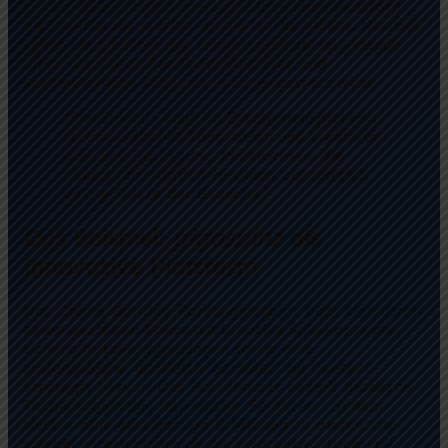
exklusive Events schaffen eine lebendige Plattform,
die den Nutzer stärker an die Marke bindet. Hierbei
spielt die Qualität der Inhalte eine entscheidende
Rolle, was durch Feedback-Analysen und
kontinuierliche Innovation sichergestellt wird.
“Die Zukunft liegt im Zusammenspiel von
technologischer Innovation und kreativer
Content-Gestaltung. Plattformen, die
beides harmonisch vereinen, setzen sich
an die Spitze der Branche.”
Das Beispiel:
gigaspinz
als
innovative Plattform
Das Online-Gaming-Portal gigaspinz hebt sich durch
einen gezielten Fokus auf kreative Spielkonzepte,
sichere Nutzerumgebungen sowie eine
umfangreiche, qualitativ hochwertige Content-
Strategie hervor. Das Portal nutzt gezielt moderne
Technologien und interaktive Features, um den
Nutzer eine einzigartige Erfahrung zu bieten, die
sowohl unterhaltsam als auch verantwortungsvoll