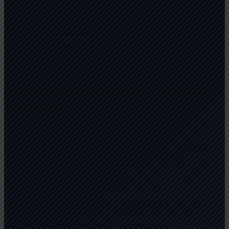
Zufallszahlengeneratoren (RNGs) eine bislang
unerreichte Transparenz, was das Vertrauen der
Spieler in die Fairness der Spiele erhöht. Hier setzt
das Portal
gigaspinz
an, um Nutzern ein sicheres und
abwechslungsreiches Gaming-Erlebnis zu
garantieren, das durch innovative Spielmechanismen
und benutzerfreundliche Oberfläche überzeugt.
Content und Innovation: Mehr als
nur Spiele
In einer Branche, die maßgeblich von Unterhaltung
lebt, wird Content längst strategisch genutzt, um
Nutzer langfristig zu binden. Plattformen entwickeln
zunehmend exklusive Inhalte, personalisierte
Empfehlungen und interaktive Werbeformate, die
sowohl Engagement fördern als auch den Aufbau
einer loyalen Community ermöglichen.
Ein weiterer bedeutender Trend ist die Integration
von sozialen Elementen innerhalb der Gaming-
Umgebungen. Community-Features, Turniere und