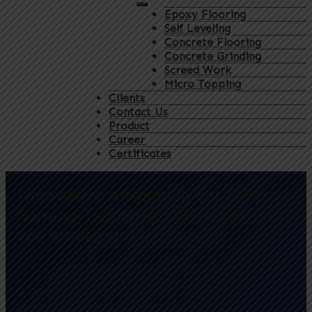
Epoxy Flooring
Self Leveling
Concrete Flooring
Concrete Grinding
Screed Work
Micro Topping
Clients
Contact Us
Product
Career
Certificates
Innovative Ansätze in der Online-
Gaming-Industrie: Die Bedeutung
von kreativen Plattformen
Die Glücksspiel- und Online-Gaming-Branche erlebt
einen kontinuierlichen Wandel, getrieben von
technologischen Innovationen, veränderten
Nutzergewohnheiten und regulatorischen